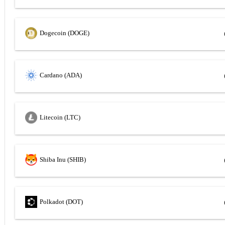
Dogecoin (DOGE)
Cardano (ADA)
Litecoin (LTC)
Shiba Inu (SHIB)
Polkadot (DOT)