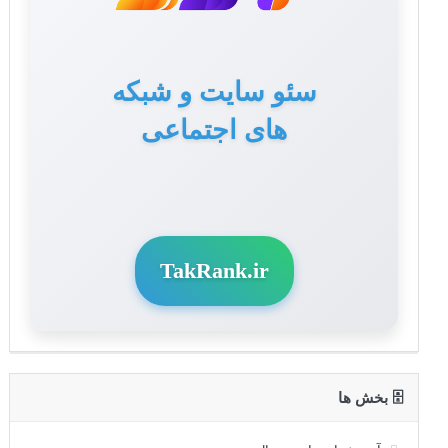
تولید محتوا برای سایت
سئو سایت و شبکه
های اجتماعی
و سوشال مدیا
TakRank.ir
🗄 بخش ها