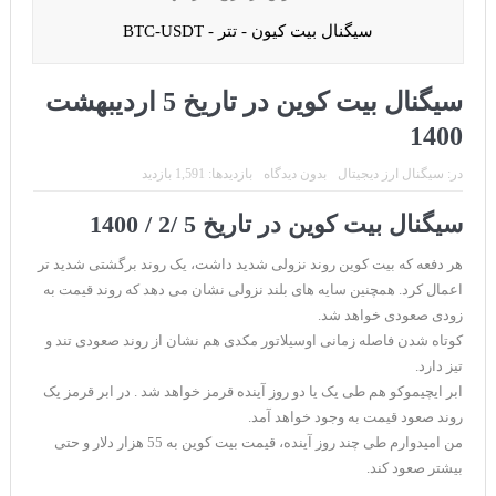
CoinEx سریع ترین برند درحال رشد در خدمات مالی!
سیگنال بیت کیون - تتر - BTC-USDT
تحریم ایران توسط استخر پولین!
بیت کوین به امید ETF به 60،000 دلار رسید!
سیگنال بیت کوین در تاریخ 5 اردیبهشت
ورود 254 نهنگ جدید به بازار بیت کوین
1400
ایردراپ رمزارز Morpher (MPH)
در:
سیگنال ارز دیجیتال
بدون دیدگاه
بازدیدها: 1,591 بازدید
ایردراپ کریپتوتانک – CryptoTanks Airdrop
سیگنال بیت کوین در تاریخ 5 /2 / 1400
هر دفعه که بیت کوین روند نزولی شدید داشت، یک روند برگشتی شدید تر
اعمال کرد. همچنین سایه های بلند نزولی نشان می دهد که روند قیمت به
زودی صعودی خواهد شد.
کوتاه شدن فاصله زمانی اوسیلاتور مکدی هم نشان از روند صعودی تند و
تیز دارد.
ابر ایچیموکو هم طی یک یا دو روز آینده قرمز خواهد شد . در ابر قرمز یک
روند صعود قیمت به وجود خواهد آمد.
من امیدوارم طی چند روز آینده، قیمت بیت کوین به 55 هزار دلار و حتی
بیشتر صعود کند.