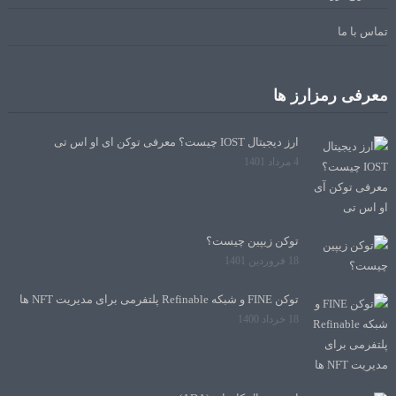
تماس با ما
معرفی رمزارز ها
ارز دیجیتال IOST چیست؟ معرفی توکن آی او اس تی
4 مرداد 1401
توکن زیپین چیست؟
18 فروردین 1401
توکن FINE و شبکه Refinable پلتفرمی برای مدیریت NFT ها
18 خرداد 1400