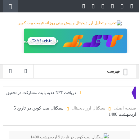
تولید محتوای تخصصی
TakRank.ir
فهرست
دریافت NFT هدیه بابت مشارکت در تحقیق
دریافت ارزدیجیتال رایگان
صفحه اصلی
سیگنال ارز دیجیتال
سیگنال بیت کوین در تاریخ 5
اردیبهشت 1400
خرید زمین‌های متاورس شیبا آغاز شده است!
سه ایردراپ عالی برای این ماه