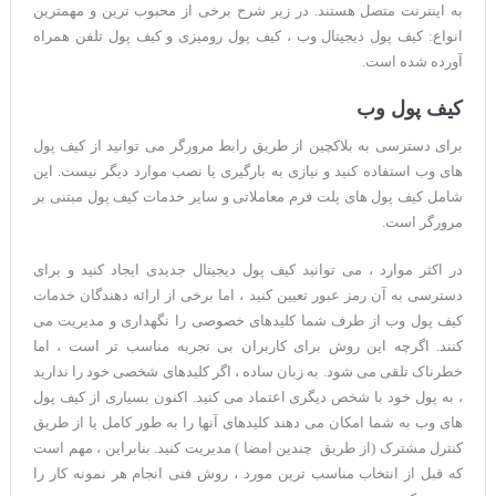
به اینترنت متصل هستند. در زیر شرح برخی از محبوب ترین و مهمترین
انواع: کیف پول دیجیتال وب ، کیف پول رومیزی و کیف پول تلفن همراه
آورده شده است.
کیف پول وب
برای دسترسی به بلاکچین از طریق رابط مرورگر می توانید از کیف پول
های وب استفاده کنید و نیازی به بارگیری یا نصب موارد دیگر نیست. این
شامل کیف پول های پلت فرم معاملاتی و سایر خدمات کیف پول مبتنی بر
مرورگر است.
در اکثر موارد ، می توانید کیف پول دیجیتال جدیدی ایجاد کنید و برای
دسترسی به آن رمز عبور تعیین کنید ، اما برخی از ارائه دهندگان خدمات
کیف پول وب از طرف شما کلیدهای خصوصی را نگهداری و مدیریت می
کنند. اگرچه این روش برای کاربران بی تجربه مناسب تر است ، اما
خطرناک تلقی می شود. به زبان ساده ، اگر کلیدهای شخصی خود را ندارید
، به پول خود با شخص دیگری اعتماد می کنید. اکنون بسیاری از کیف پول
های وب به شما امکان می دهند کلیدهای آنها را به طور کامل یا از طریق
کنترل مشترک (از طریق چندین امضا ) مدیریت کنید. بنابراین ، مهم است
که قبل از انتخاب مناسب ترین مورد ، روش فنی انجام هر نمونه کار را