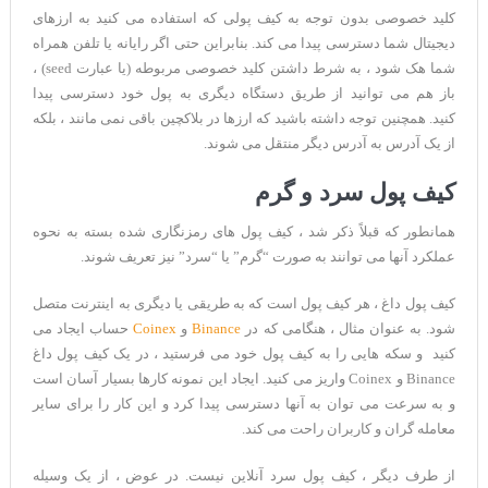
کلید خصوصی بدون توجه به کیف پولی که استفاده می کنید به ارزهای
دیجیتال شما دسترسی پیدا می کند. بنابراین حتی اگر رایانه یا تلفن همراه
شما هک شود ، به شرط داشتن کلید خصوصی مربوطه (یا عبارت seed) ،
باز هم می توانید از طریق دستگاه دیگری به پول خود دسترسی پیدا
کنید. همچنین توجه داشته باشید که ارزها در بلاکچین باقی نمی مانند ، بلکه
از یک آدرس به آدرس دیگر منتقل می شوند.
کیف پول سرد و گرم
همانطور که قبلاً ذکر شد ، کیف پول های رمزنگاری شده بسته به نحوه
عملکرد آنها می توانند به صورت “گرم” یا “سرد” نیز تعریف شوند.
کیف پول داغ ، هر کیف پول است که به طریقی یا دیگری به اینترنت متصل
شود. به عنوان مثال ، هنگامی که در
Binance
و
Coinex
حساب ایجاد می
کنید و سکه هایی را به کیف پول خود می فرستید ، در یک کیف پول داغ
Binance و Coinex واریز می کنید. ایجاد این نمونه کارها بسیار آسان است
و به سرعت می توان به آنها دسترسی پیدا کرد و این کار را برای سایر
معامله گران و کاربران راحت می کند.
از طرف دیگر ، کیف پول سرد آنلاین نیست. در عوض ، از یک وسیله