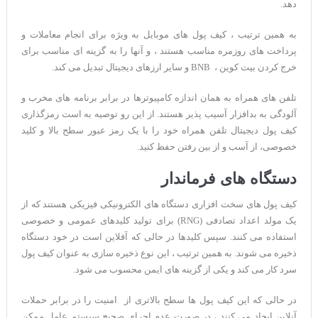
دهد.
به همین ترتیب ، کیف پول های موبایل به ویژه برای انجام معاملات و
پرداخت های روزمره مناسب هستند ، و آنها را به گزینه ای مناسب برای
خرج کردن بیت کوین ، BNB و سایر ارزهای دیجیتال تبدیل می کند.
تلفن های همراه به همان اندازه کامپیوترها در برابر برنامه های مخرب و
آلودگی به بدافزار آسیب پذیر هستند. از این رو توصیه به است رمزگذاری
کیف پول دیجیتال تلفن همراه خود را با یک رمز عبور سطح بالا و کلید
خصوصی، از آسب و از بین رفتن حفظ کنید.
دستگاه های فرماندار
کیف پول های سخت افزاری دستگاه های الکترونیکی فیزیکی هستند که از
یک مولد اعداد تصادفی (RNG) برای تولید کلیدهای عمومی و خصوصی
استفاده می کنند. سپس کلیدها در حالی که آفلاین است در خود دستگاه
ذخیره می شوند. به همین ترتیب ، این نوع ذخیره سازی به عنوان کیف پول
سرد کار می کند و یکی از گزینه های ایمن محسوب می شود.
در حالی که این کیف پول ها سطح بالاتری از امنیت را در برابر حملات
آنلاین ایجاد می کنند ، در صورت عدم اجرای صحیح سیستم عامل ممکن