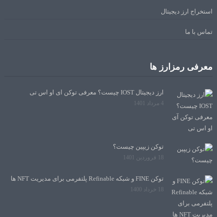
استخراج ارز دیجیتال
تماس با ما
معرفی رمزارز ها
ارز دیجیتال IOST چیست؟ معرفی توکن آی او اس تی
4 مرداد 1401
توکن زیپین چیست؟
18 فروردین 1401
توکن FINE و شبکه Refinable پلتفرمی برای مدیریت NFT ها
18 خرداد 1400