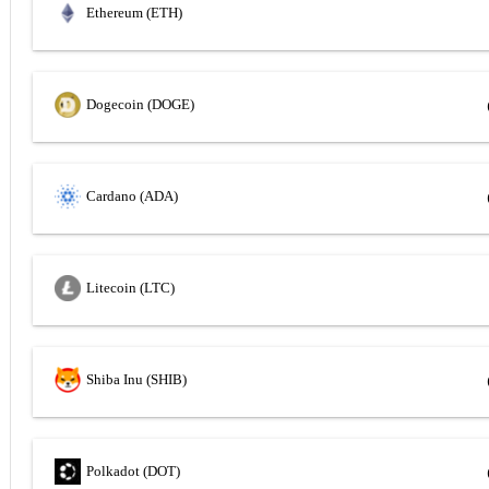
Ethereum (ETH)
Dogecoin (DOGE)
Cardano (ADA)
Litecoin (LTC)
Shiba Inu (SHIB)
Polkadot (DOT)