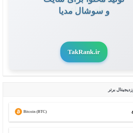
و سوشال مدیا
TakRank.ir
Bitcoin (BTC)