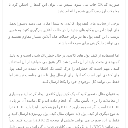
صورت کد QR چاپ می شود. سپس می توان این کدها را اسکن کرد تا
معاملات ارز رمزنگاری شده را انجام دهید.
برخی از سایت های کیف پول کاغذی به شما امکان می دهند دستورالعمل
های ایجاد آدرس و کلیدهای جدید را در حالت آفلاین بارگیری کنید. به همین
ترتیب ، این کیف پول ها در برابر حملات هک آنلاین بسیار مقاوم هستند و
می توانند جایگزینی برای سردخانه باشند.
اما استفاده از کیف پول های کاغذی در حال خطرناک شدن است و به دلیل
کمبودهای متعدد باید از آن دلسرد شد. اگر هنوز می خواهید از آن استفاده
کنید ، مهم است که خطرات را درک کنید. یک اشکال عمده در کیف پول
های کاغذی این است که آنها برای ارسال پول تا حدی مناسب نیستند اما
فقط می توانند کل موجودی خود را یکجا ارسال کنند.
به عنوان مثال ، تصور کنید که یک کیف پول کاغذی ایجاد کرده اید و بسیاری
از معاملات را برای تأمین مالی آن انجام داده اید و کل مانده آن در پایان
10 BTC است. اگر تصمیم دارید 2 BTC را هزینه کنید ، ابتدا باید 10 BTC را
به نوع دیگری از کیف پول (به عنوان مثال کیف پول رومیزی) ارسال کنید و
فقط در این صورت می توانید بخشی از بودجه (2 BTC) را هزینه کنید. بعداً
می توانید 8 BTC را به یک کیف پول کاغذی جدید برگردانید ، به همین دلیل