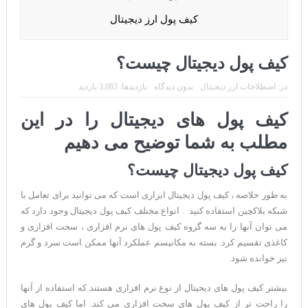
CoinEx سریع ترین برند درحال رشد در خدمات مالی!
کیف پول ارز دیجیتال
تحریم ایران توسط استخر پولین!
بیت کوین به امید ETF به 60،000 دلار رسید!
کیف پول دیجیتال چیست؟
ورود 254 نهنگ جدید به بازار بیت کوین
در:
اصطلاحات ارز دیجیتال
بدون دیدگاه
بازدیدها: 3,083 بازدید
ایردراپ رمزارز Morpher (MPH)
کیف پول های دیجیتال را در این
ایردراپ کریپتوتانک – CryptoTanks Airdrop
مطلب به شما توضیح می دهیم
کیف پول دیجیتال چیست؟
به طور خلاصه ، کیف پول دیجیتال ابزاری است که می توانید برای تعامل با
شبکه بلاکچین استفاده کنید . انواع مختلف کیف پول دیجیتال وجود دارد که
می توان آنها را به سه گروه کیف پول های نرم افزاری ، سخت افزاری و
کاغذی تقسیم کرد. بسته به مکانیسم عملکرد آنها ممکن است سرد و گرم
نیز خوانده شود.
بیشتر کیف پول های دیجیتال از نوع نرم افزاری هستند که استفاده از آنها
را راحت تر از کیف پول های سخت افزاری می کند. اما کیف پول های