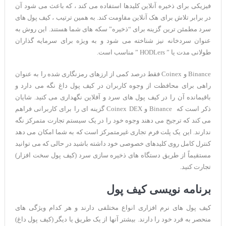
فیزیکی برای ذخیره آنلاین کلیدها استفاده می کند ، که باعث می شود آن
در برابر تلاش برای هک آنلاین مقاومت کند. به همین ترتیب ، کیف پول های
سرد مطمئن ترین گزینه برای “ذخیره” سکه های شما هستند. این روش به
عنوان سردخانه نیز شناخته می شود و به ویژه برای سرمایه گذاران
طولانی مدت یا ” HODLers ” مناسب است.
Binance و Coinex فقط درصد کمی از ارزهای رمزنگاری شده را به عنوان
راهی برای محافظت از وجوه کاربران در کیف پول داغ نگه می دارد و
باقیمانده آن را در کیف پول های سرد و آفلاین نگهداری می کنید. شایان
ذکر است که Binance و Coinex DEX گزینه ای را برای کاربرانی فراهم
می کند که ترجیح می دهند وجوه خود را در یک سیستم تجارت متمرکز نگه
ندارند. این یک پلت فرم تجاری غیرمتمرکز است که به شما امکان می دهد
کنترل کامل روی کلیدهای خصوصی خود داشته باشید در حالی که می توانید
مستقیماً از طریق دستگاه های ذخیره سازی سرد (کیف پول سخت افزار)
تجارت کنید.
برنامه نویسی کیف پول
کیف پول های نرم افزاری انواع مختلفی دارند و هر کدام ویژگی های
منحصر به فرد خود را دارند. بیشتر آنها از یک طریق یا دیگر (کیف پول داغ)