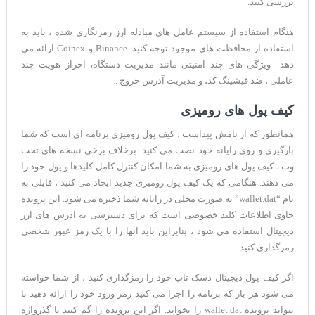
بررسی کنید.
هنگام استفاده از سیستم عامل های مبادله ارز رمزنگاری شده ، باید به
استفاده از محافظت های موجود توجه کنید. Binance و Coinex ارائه می
دهد ویژگی های چند امنیتی مانند مدیریت دستگاه، احراز هویت چند
عاملی ، ضد فیشینگ کد، و مدیریت آدرس خروج .
کیف پول های رومیزی
همانطور که از نامش پیداست ، کیف پول رومیزی برنامه ای است که شما
بارگیری و روی رایانه خود نصب می کنید. برخلاف برخی نسخه های تحت
وب ، کیف پول های رومیزی به شما امکان کنترل کامل کلیدها و پول خود را
می دهند. هنگامی که یک کیف پول رومیزی جدید ایجاد می کنید ، فایلی به
نام “wallet.dat” به صورت محلی در رایانه شما ذخیره می شود. این پرونده
حاوی اطلاعات کلید خصوصی است که برای دسترسی به آدرس های ارز
دیجیتال استفاده می شود ، بنابراین باید آنها را با یک رمز عبور شخصی
رمزگذاری کنید.
اگر کیف پول دیجیتال دسک تاپ خود را رمزگذاری کنید ، از شما خواسته
می شود هر بار که برنامه را اجرا می کنید رمز ورود خود را ارائه دهید تا
بتواند پرونده wallet.dat را بخواند. اگر این پرونده را گم کنید یا گذرواژه