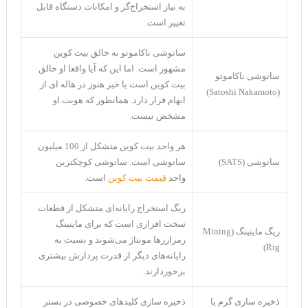
به نیاز استخراج‌گر و امکانات دستگاه قابل
تغییر است.
ساتوشی ناکاموتو به خالق بیت کوین
مشهور است. اما این که آیا واقعا او خالق
ساتوشی ناکاموتو
بیت کوین است یا خیر هنوز در هاله ای از
(Satoshi Nakamoto)
ابهام قرار دارد. همانطور که هویت او
مشخص نیست.
هر واحد بیت کوین متشکل از 100 میلیون
ساتوشی (SATS)
ساتوشی است. ساتوشی کوچکترین
واحد
قیمت بیت کوین
است.
ریگ استخراج رایانه‌ای متشکل از قطعات
سخت افزاری است که برای ماینینگ
ریگ ماینینگ (Mining
رمزارز‌ها مونتاژ می‌شوند و نسبت به
Rig)
رایانه‌های دیگر از قدرت پردازش بیشتری
برخوردارند.
ذخیره سازی گرم یا
ذخیره سازی کلید‌های خصوصی در بستر