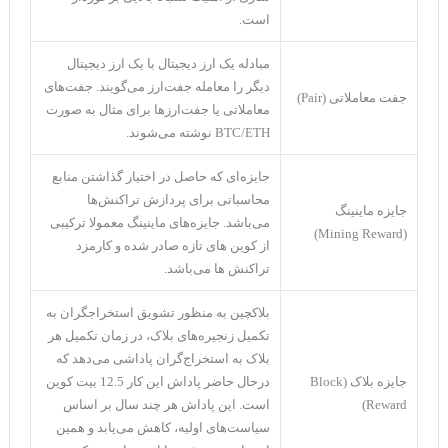
است.
مبادله یک ارز دیجیتال با یک ارز دیجیتال
دیگر را معامله جفت‌ارز می‌گویند. جفت‌های
جفت معاملاتی (Pair)
معاملاتی یا جفت‌ارزها برای مثال به صورت
BTC/ETH نوشته می‌شوند.
جایزه‌ای که حاصل در اختیار گذاشتن منابع
محاسباتی برای پردازش تراکنش‌ها
جایزه ماینینگ
می‌باشد. جایزه‌های ماینینگ معمولا ترکیبی
(Mining Reward)
از کوین های تازه صادر شده و کارمزد
تراکنش ها می‌باشد.
بلاکچین به منظور تشویق استخراجگران به
تکمیل زنجیره‌های بلاک، در زمان تکمیل هر
بلاک به استخراج‌گران پاداشی می‌دهد که
جایزه بلاک (Block
درحال حاضر پاداش این کار 12.5 بیت کوین
Reward)
است. این پاداش هر چند سال بر اساس
سیاست‌های اولیه، کاهش می‌یابد و همین