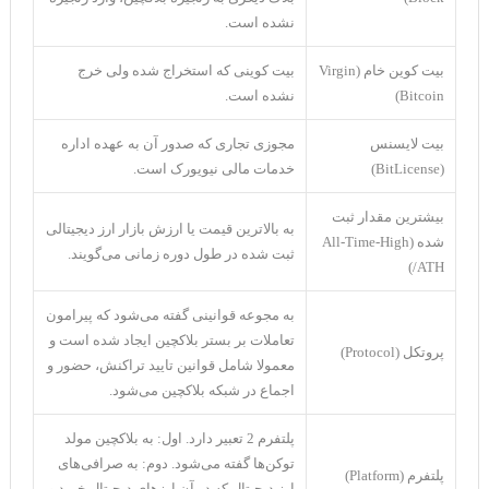
نشده است.
بیت کوین خام (Virgin
بیت کوینی که استخراج شده ولی خرج
Bitcoin)
نشده است.
بیت لایسنس
مجوزی تجاری که صدور آن به عهده اداره
(BitLicense)
خدمات مالی نیویورک است.
بیشترین مقدار ثبت
به بالاترین قیمت یا ارزش بازار ارز دیجیتالی
شده (All-Time-High
ثبت شده در طول دوره زمانی می‌گویند.
/ATH)
به مجوعه قوانینی گفته می‌شود که پیرامون
تعاملات بر بستر بلاکچین ایجاد شده است و
پروتکل (Protocol)
معمولا شامل قوانین تایید تراکنش، حضور و
اجماع در شبکه بلاکچین می‌شود.
پلتفرم 2 تعبیر دارد. اول: به بلاکچین مولد
توکن‌ها گفته می‌شود. دوم: به صرافی‌های
پلتفرم (Platform)
ارز دیجیتال که در آن ارز‌های دیجیتال خرید و