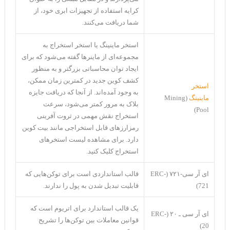
کرایه استفاده از تجهیزات ابری خود، از
شما دریافت می‌کنند.
استخر ماینینگ یا استخر استخراج به
مجموعه‌ای از ماینرها گفته می‌شود که برای
ایجاد توان محاسباتی بزرگتر و به منظور
کشف کوین جدید در کمترین زمان ممکن،
استخر
به وجود آمده‌اند. از آنجا که دریافت جایزه
ماینینگ
(Mining
بلاک به مرور کمتر می‌شود، سرعت
Pool)
استخراج نقش مهمی در ثروت آفرینی
رمزارزهای قابل استخراجی مانند بیت کوین
دارد. برای مشاهده لیست استخرهای
استخراج کلیک کنید.
ای آر سی-۷۲۱ (ERC-
قالب استانداردی است برای توکن‌‌هایی که
721)
قابلیت تبدیل شدن به پول را ندارند.
یک قالب استاندارد برای اتریوم است که
ای آر سی ـ ۲۰ (ERC-
قوانین معاملات بین توکن‌ها را تشریح
20)