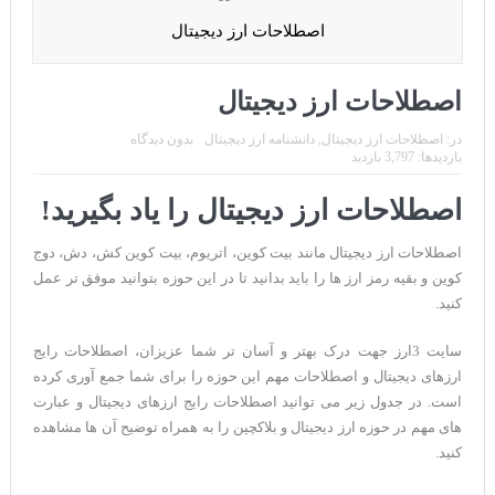
CoinEx سریع ترین برند درحال رشد در خدمات مالی!
اصطلاحات ارز دیجیتال
تحریم ایران توسط استخر پولین!
بیت کوین به امید ETF به 60،000 دلار رسید!
اصطلاحات ارز دیجیتال
ورود 254 نهنگ جدید به بازار بیت کوین
در:
اصطلاحات ارز دیجیتال
,
دانشنامه ارز دیجیتال
بدون دیدگاه
بازدیدها: 3,797 بازدید
ایردراپ رمزارز Morpher (MPH)
اصطلاحات ارز دیجیتال را یاد بگیرید!
ایردراپ کریپتوتانک – CryptoTanks Airdrop
اصطلاحات ارز دیجیتال مانند بیت کوین، اتریوم، بیت کوین کش، دش، دوج
کوین و بقیه رمز ارز ها را باید بدانید تا در این حوزه بتوانید موفق تر عمل
کنید.
سایت 3ارز جهت درک بهتر و آسان تر شما عزیزان، اصطلاحات رایج
ارزهای دیجیتال و اصطلاحات مهم این حوزه را برای شما جمع آوری کرده
است. در جدول زیر می توانید اصطلاحات رایج ارزهای دیجیتال و عبارت
های مهم در حوزه ارز دیجیتال و بلاکچین را به همراه توضیح آن ها مشاهده
کنید.