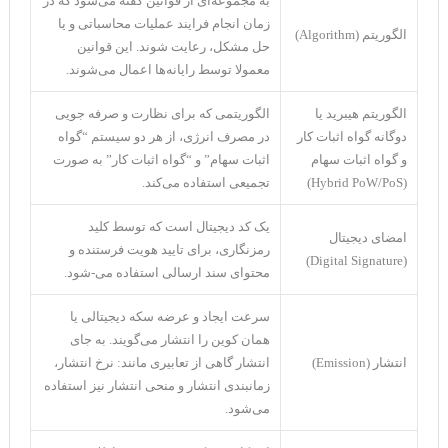
به مجموعه‌ای از قوانین گفته می‌شود که در
زمان انجام فرایند عملیات محاسباتی و یا
الگوریتم (Algorithm)
حل مشکل، رعایت شوند. این قوانین
معمولا توسط رایانه‌ها اعمال می‌شوند.
الگوریتم هیبرید یا
الگوریتمی که برای نظارت و صرفه جویی
دوگانه گواه اثبات کار
در مصرف انرژی، از هر دو سیستم “گواه
و گواه اثبات سهام
اثبات سهام” و “گواه اثبات کار” به صورت
(Hybrid PoW/PoS)
تجمیعی استفاده می‌کند.
یک کد دیجیتال است که توسط کلید
امضای دیجیتال
رمزنگاری، برای تایید هویت فرستنده و
(Digital Signature)
محتوای سند ارسالی استفاده می-شود.
سرعت ایجاد و عرضه سکه دیجیتالی یا
همان کوین را انتشار می‌گویند. به جای
انتشار (Emission)
انتشار گاهی از تعابیری مانند: نرخ انتشار،
زمانبندی انتشار و منحی انتشار نیز استفاده
می‌شود.