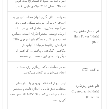
امر باعث می‌شود تا استخراج بیت کوین
احتمالا تا سال 2140 میلادی طول بکشد.
به واحد اندازه گیری توان محاسباتی برای
استخراج رمزارز توسط شبکه، هش‌ریت
می‌گویند. هش‌ریت عامل اصلی در انتخاب
توان هش/ هش ریت
ایزیک توسط استخراجگران است. مقیاس
(Hash Power / Hash
قدرت هش اکثر دستگاه‌های امروزی TH/s
Rate)
(تراهش برثانیه) می‌باشد. کیلوهش،
مگاهش، گیگاهش، پتاهش و اگزا‌هش از
دیگر واحدهای این دسته بندی هستند.
به هر معامله‌ای که در بازار ارز دیجیتال
تراکنش (TX)
انجام می‌شود، تراکنش می‌گویند.
این تابع از اطلاعات ورودی با اندازه‌های
تابع هش رمزنگاری
مختلف، هش‌هایی با اندازه ثابت و منحصر
(Cryptographic Hash
به فرد تولید می‌کند. مثلا SHA-256 هش بیت
Function)
کوین است.