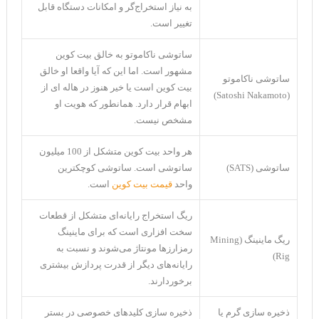
به نیاز استخراج‌گر و امکانات دستگاه قابل
تغییر است.
ساتوشی ناکاموتو به خالق بیت کوین
مشهور است. اما این که آیا واقعا او خالق
ساتوشی ناکاموتو
بیت کوین است یا خیر هنوز در هاله ای از
(Satoshi Nakamoto)
ابهام قرار دارد. همانطور که هویت او
مشخص نیست.
هر واحد بیت کوین متشکل از 100 میلیون
ساتوشی (SATS)
ساتوشی است. ساتوشی کوچکترین
واحد
قیمت بیت کوین
است.
ریگ استخراج رایانه‌ای متشکل از قطعات
سخت افزاری است که برای ماینینگ
ریگ ماینینگ (Mining
رمزارز‌ها مونتاژ می‌شوند و نسبت به
Rig)
رایانه‌های دیگر از قدرت پردازش بیشتری
برخوردارند.
ذخیره سازی گرم یا
ذخیره سازی کلید‌های خصوصی در بستر