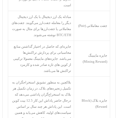
است.
مبادله یک ارز دیجیتال با یک ارز دیجیتال
دیگر را معامله جفت‌ارز می‌گویند. جفت‌های
جفت معاملاتی (Pair)
معاملاتی یا جفت‌ارزها برای مثال به صورت
BTC/ETH نوشته می‌شوند.
جایزه‌ای که حاصل در اختیار گذاشتن منابع
محاسباتی برای پردازش تراکنش‌ها
جایزه ماینینگ
می‌باشد. جایزه‌های ماینینگ معمولا ترکیبی
(Mining Reward)
از کوین های تازه صادر شده و کارمزد
تراکنش ها می‌باشد.
بلاکچین به منظور تشویق استخراجگران به
تکمیل زنجیره‌های بلاک، در زمان تکمیل هر
بلاک به استخراج‌گران پاداشی می‌دهد که
جایزه بلاک (Block
درحال حاضر پاداش این کار 12.5 بیت کوین
Reward)
است. این پاداش هر چند سال بر اساس
سیاست‌های اولیه، کاهش می‌یابد و همین