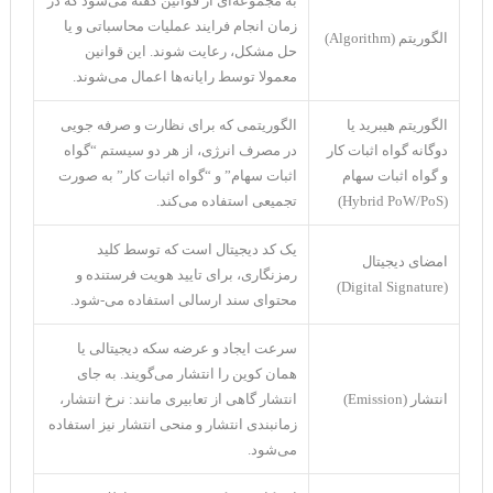
به مجموعه‌ای از قوانین گفته می‌شود که در
زمان انجام فرایند عملیات محاسباتی و یا
الگوریتم (Algorithm)
حل مشکل، رعایت شوند. این قوانین
معمولا توسط رایانه‌ها اعمال می‌شوند.
الگوریتم هیبرید یا
الگوریتمی که برای نظارت و صرفه جویی
دوگانه گواه اثبات کار
در مصرف انرژی، از هر دو سیستم “گواه
و گواه اثبات سهام
اثبات سهام” و “گواه اثبات کار” به صورت
(Hybrid PoW/PoS)
تجمیعی استفاده می‌کند.
یک کد دیجیتال است که توسط کلید
امضای دیجیتال
رمزنگاری، برای تایید هویت فرستنده و
(Digital Signature)
محتوای سند ارسالی استفاده می-شود.
سرعت ایجاد و عرضه سکه دیجیتالی یا
همان کوین را انتشار می‌گویند. به جای
انتشار (Emission)
انتشار گاهی از تعابیری مانند: نرخ انتشار،
زمانبندی انتشار و منحی انتشار نیز استفاده
می‌شود.