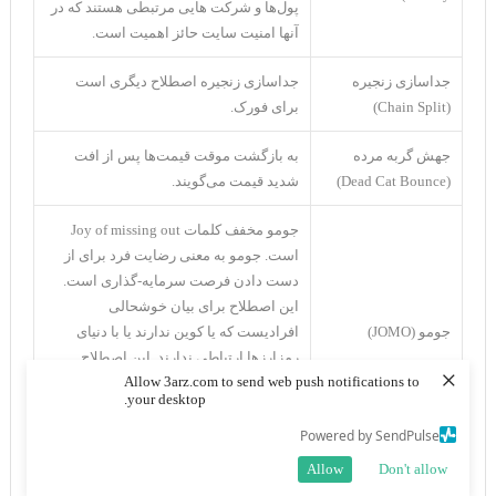
پول‌ها و شرکت هایی مرتبطی هستند که در
آنها امنیت سایت حائز اهمیت است.
جداسازی زنجیره
جداسازی زنجیره اصطلاح دیگری است
(Chain Split)
برای فورک.
جهش گربه مرده
به بازگشت موقت قیمت‌ها پس از افت
(Dead Cat Bounce)
شدید قیمت می‌گویند.
جومو مخفف کلمات Joy of missing out
است. جومو به معنی رضایت فرد برای از
دست دادن فرصت سرمایه-گذاری است.
این اصطلاح برای بیان خوشحالی
جومو (JOMO)
افرادیست که یا کوین ندارند یا با دنیای
رمزارز‌ها ارتباطی ندارند. این اصطلاح
×
Allow 3arz.com to send web push notifications to
بیشتر زمانی به کار می‌رود که یا یک ICO
your desktop.
پروژه کلاه‌برداری اعلام می‌شود یا قیمت‌ها
افت پیدا می‌کنند.
Powered by SendPulse
Allow
Don't allow
برای هزینه‌های گس در تراکنش‌های اتر از
جیوه (Gwei)