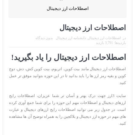
CoinEx سریع ترین برند درحال رشد در خدمات مالی!
اصطلاحات ارز دیجیتال
تحریم ایران توسط استخر پولین!
بیت کوین به امید ETF به 60،000 دلار رسید!
اصطلاحات ارز دیجیتال
ورود 254 نهنگ جدید به بازار بیت کوین
در:
اصطلاحات ارز دیجیتال
,
دانشنامه ارز دیجیتال
بدون دیدگاه
بازدیدها: 3,791 بازدید
ایردراپ رمزارز Morpher (MPH)
اصطلاحات ارز دیجیتال را یاد بگیرید!
ایردراپ کریپتوتانک – CryptoTanks Airdrop
اصطلاحات ارز دیجیتال مانند بیت کوین، اتریوم، بیت کوین کش، دش، دوج
کوین و بقیه رمز ارز ها را باید بدانید تا در این حوزه بتوانید موفق تر عمل
کنید.
سایت 3ارز جهت درک بهتر و آسان تر شما عزیزان، اصطلاحات رایج
ارزهای دیجیتال و اصطلاحات مهم این حوزه را برای شما جمع آوری کرده
است. در جدول زیر می توانید اصطلاحات رایج ارزهای دیجیتال و عبارت
های مهم در حوزه ارز دیجیتال و بلاکچین را به همراه توضیح آن ها مشاهده
کنید.