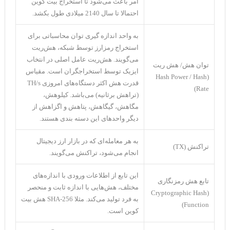
امر باعث می‌شود تا استخراج بیت کوین
احتمالا تا سال 2140 میلادی طول بکشد.
به واحد اندازه گیری توان محاسباتی برای
استخراج رمزارز توسط شبکه، هش‌ریت
می‌گویند. هش‌ریت عامل اصلی در انتخاب
توان هش/ هش ریت
ایزیک توسط استخراجگران است. مقیاس
(Hash Power / Hash
قدرت هش اکثر دستگاه‌های امروزی TH/s
Rate)
(تراهش برثانیه) می‌باشد. کیلوهش،
مگاهش، گیگاهش، پتاهش و اگزا‌هش از
دیگر واحدهای این دسته بندی هستند.
به هر معامله‌ای که در بازار ارز دیجیتال
تراکنش (TX)
انجام می‌شود، تراکنش می‌گویند.
این تابع از اطلاعات ورودی با اندازه‌های
تابع هش رمزنگاری
مختلف، هش‌هایی با اندازه ثابت و منحصر
(Cryptographic Hash
به فرد تولید می‌کند. مثلا SHA-256 هش بیت
Function)
کوین است.