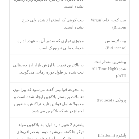
نشده است.
بیت کوین خام (Virgin
بیت کوینی که استخراج شده ولی خرج
Bitcoin)
نشده است.
بیت لایسنس
مجوزی تجاری که صدور آن به عهده اداره
(BitLicense)
خدمات مالی نیویورک است.
بیشترین مقدار ثبت
به بالاترین قیمت یا ارزش بازار ارز دیجیتالی
شده (All-Time-High
ثبت شده در طول دوره زمانی می‌گویند.
/ATH)
به مجوعه قوانینی گفته می‌شود که پیرامون
تعاملات بر بستر بلاکچین ایجاد شده است و
پروتکل (Protocol)
معمولا شامل قوانین تایید تراکنش، حضور و
اجماع در شبکه بلاکچین می‌شود.
پلتفرم 2 تعبیر دارد. اول: به بلاکچین مولد
توکن‌ها گفته می‌شود. دوم: به صرافی‌های
پلتفرم (Platform)
ارز دیجیتال که در آن ارز‌های دیجیتال خرید و