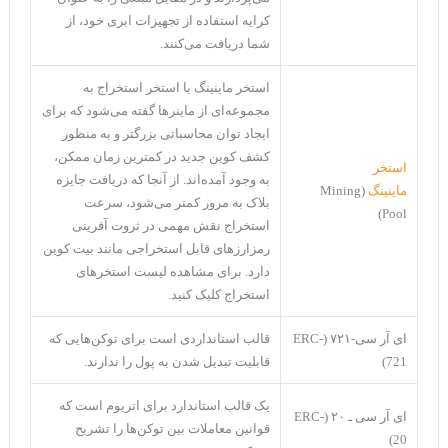
کرایه استفاده از تجهیزات ابری خود، از
شما دریافت می‌کنند.
استخر ماینینگ یا استخر استخراج به
مجموعه‌ای از ماینرها گفته می‌شود که برای
ایجاد توان محاسباتی بزرگتر و به منظور
کشف کوین جدید در کمترین زمان ممکن،
استخر
به وجود آمده‌اند. از آنجا که دریافت جایزه
ماینینگ
(Mining
بلاک به مرور کمتر می‌شود، سرعت
Pool)
استخراج نقش مهمی در ثروت آفرینی
رمزارزهای قابل استخراجی مانند بیت کوین
دارد. برای مشاهده لیست استخرهای
استخراج کلیک کنید.
ای آر سی-۷۲۱ (ERC-
قالب استانداردی است برای توکن‌‌هایی که
721)
قابلیت تبدیل شدن به پول را ندارند.
یک قالب استاندارد برای اتریوم است که
ای آر سی ـ ۲۰ (ERC-
قوانین معاملات بین توکن‌ها را تشریح
20)