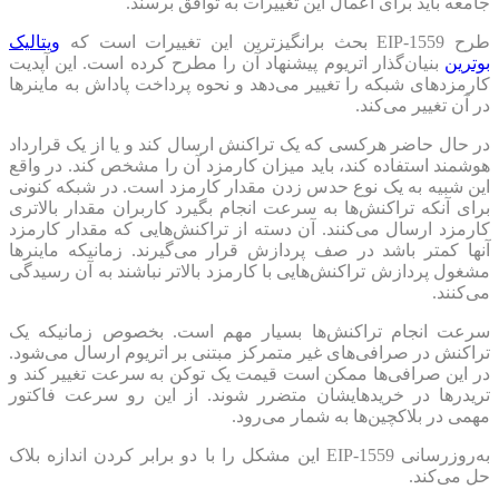
جامعه باید برای اعمال این تغییرات به توافق برسند.
طرح EIP-1559 بحث برانگیز‌ترین این تغییرات است که
ویتالیک
بوترین
بنیان‌گذار اتریوم پیشنهاد آن را مطرح کرده است. این آپدیت
کارمزدهای شبکه را تغییر می‌دهد و نحوه پرداخت پاداش به ماینرها
در آن تغییر می‌کند.
در حال حاضر هرکسی که یک تراکنش ارسال کند و یا از یک قرارداد
هوشمند استفاده کند، باید میزان کارمزد آن را مشخص کند. در واقع
این شبیه به یک نوع حدس زدن مقدار کارمزد است. در شبکه کنونی
برای آنکه تراکنش‌ها به سرعت انجام بگیرد کاربران مقدار بالاتری
کارمزد ارسال می‌کنند. آن دسته از تراکنش‌هایی که مقدار کارمزد
آنها کمتر باشد در صف پردازش قرار می‌گیرند. زمانیکه ماینرها
مشغول پردازش تراکنش‌هایی با کارمزد بالاتر نباشند به آن رسیدگی
می‌کنند.
سرعت انجام تراکنش‌ها بسیار مهم است. بخصوص زمانیکه یک
تراکنش در صرافی‌های غیر متمرکز مبتنی بر اتریوم ارسال می‌شود.
در این صرافی‌ها ممکن است قیمت یک توکن به سرعت تغییر کند و
تریدرها در خریدهایشان متضرر شوند. از این رو سرعت فاکتور
مهمی در بلاکچین‌ها به شمار می‌رود.
به‌روزرسانی EIP-1559 این مشکل را با دو برابر کردن اندازه بلاک
حل می‌کند.