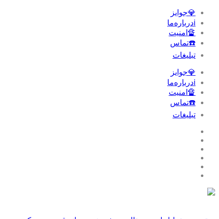
💎جوایز
ℹ️درباره‌ما
🔏امنیت
☎️تماس
تبلیغات‌
💎جوایز
ℹ️درباره‌ما
🔏امنیت
☎️تماس
تبلیغات‌