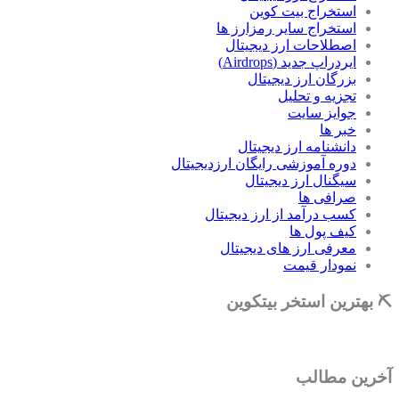
استخراج بیت کوین
استخراج سایر رمزارز ها
اصطلاحات ارز دیجیتال
ایردراپ جدید (Airdrops)
بزرگان ارز دیجیتال
تجزیه و تحلیل
جوایز سایت
خبر ها
دانشنامه ارز دیجیتال
دوره آموزشی رایگان ارزدیجیتال
سیگنال ارز دیجیتال
صرافی ها
کسب درآمد از ارز دیجیتال
کیف پول ها
معرفی ارز های دیجیتال
نمودار قیمت
⛏ بهترین استخر بیتکوین
آخرین مطالب