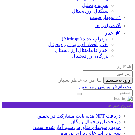
تجزیه و تحلیل
سیگنال ارزدیجیتال
📈 نمودار قیمت
💰 صرافی ها
📰 اخبار
ایردراپ جدید (Airdrops)
اخبار لحظه ای مهم ارز دیجیتال
اخبار فاندامنتال ارز دیجیتال
بزرگان ارز دیجیتال
مرا به خاطر بسپار
ورود به سیستم
ثبت نام
فراموشی رمز عبور
آخرین خبر ها
دریافت NFT هدیه بابت مشارکت در تحقیق
دریافت ارزدیجیتال رایگان
خرید زمین‌های متاورس شیبا آغاز شده است!
سه ایردراپ عالی برای این ماه