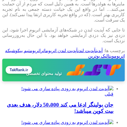
ماینرها به هولدرها است. به همین دلیل است که مردم از آن حمایت
می‌کنند… اما در واقع این یک خیانت دسته جمعی به نام تجربه
کاربری بهتر است. (که در واقع تجربه کاربری ارتقا پیدا نمی‌کند). این
یک سرقت است.
تا جایی که آپدیت لندن در شبکه‌های آزمایشی اتریوم اجرا شود، این
دزدی نیز یک دزدی آزمایشی خواهد بود. با این حال به‌روزرسانی
نزدیک است.
برچسب ها:
آپدیت
آپدیت لندن
آپدیت لندن اتریوم
اتر
اتریوم
تیم بیکو
شبکه
اتریوم
ویتالیک بوترین
TakRank.ir
طراحی سایت حرفه‌ای
قبلی
جان بولینگر ادعا می کند 50،000 دلار، هدف بعدی
بیت کوین میباشد!