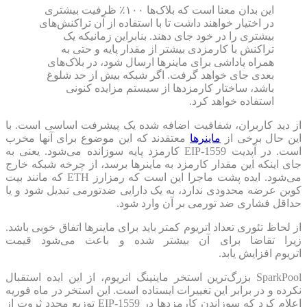
این بدان معنا است که بلاک‌ها ۱۰۰٪ ظرفیت بیشتری
در اختیار خواهند داشت تا با استفاده از آن تراکنش‌های
بیشتری را در خود جای دهند. بنابراین زمانیکه یک
تراکنش با کارمزدی بیشتر از مقدار پایه و حتی به
همراه پاداشی برای ماینرها ارسال شود، در بلاک‌های
بعدی جای خواهد گرفت. اگر شبکه بیش از حد شلوغ
باشد، ساختار کارمزدها از سیستم مزایده کنونی
استفاده خواهد کرد.
از دید کاربران، شفافیت اضافه شده یک پیشرفت اساسی است. با
این حال برخی از
ماینرها
معتقدند که این موضوع برای آنها مخرب
است. در آپدیت EIP-1559 کارمزد پایه سوزانده می‌شود. یعنی به
جای اینکه این مقدار کارمزد به ماینرها برسد، از چرخه شبکه خارج
می‌شود. ایده پشت ماجرا این است که رمزارز ETH که مانند بیت
کوین عرضه محدودی ندارد، به یک دارایی ضدتورمی تبدیل شود و یا
حداقل فشاری ضد تورمی بر آن وارد شود.
از لحاظ تئوری تعداد اتریوم کمتر باید برای ماینرها اتفاق خوبی باشد.
زیرا تقاضا برای آن بیشتر شده و باعث می‌شود قیمت
اتریوم افزایش یابد.
SparkPool بزرگ‌ترین استخر ماینینگ اتریوم، از این ایده استقبال
نکرده و در برابر این تغییرات ایستاده است. این استخر در ماه فوریه
اعلام کرد که سوزاندن کارمزدها در EIP-1559 توزیع مجدد ثروت از