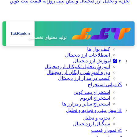
صفحه اصلی
TakRank.ir
📚 دانشنامه
طراحی سایت حرفه‌ای
معرفی ارز های دیجیتال
کیف پول ها
اصطلاحات ارز دیجیتال
👩‍🏫 آموزش ارز دیجیتال
آموزش تحلیل تکنیکال ارزدیجیتال
دوره آموزشی رایگان ارزدیجیتال
کسب درآمد از ارز دیجیتال
⛏ مبانی استخراج
استخراج بیت کوین
استخراج اتریوم
استخراج سایر رمزارز ها
📊 پیش بینی و تجزیه و تحلیل
تجزیه و تحلیل
سیگنال ارزدیجیتال
📈 نمودار قیمت