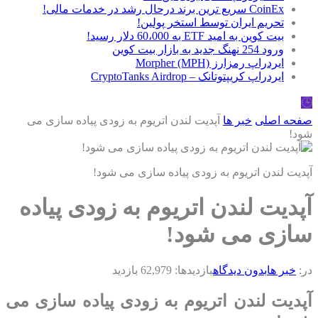
CoinEx سریع ترین برند درحال رشد در خدمات مالی!
تحریم ایران توسط استخر پولین!
بیت کوین به امید ETF به 60،000 دلار رسید!
ورود 254 نهنگ جدید به بازار بیت کوین
ایردراپ رمزارز Morpher (MPH)
ایردراپ کریپتوتانک – CryptoTanks Airdrop
🕒
صفحه اصلی
خبر ها
آپدیت لندن اتریوم به زودی پیاده سازی می
شود!
آپدیت لندن اتریوم به زودی پیاده سازی می شود!
آپدیت لندن اتریوم به زودی پیاده
سازی می شود!
در:
خبر ها
بدون دیدگاه
بازدیدها: 62,979 بازدید
آپدیت لندن اتریوم به زودی پیاده سازی می