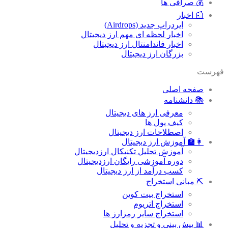
💰 صرافی ها
📰 اخبار
ایردراپ جدید (Airdrops)
اخبار لحظه ای مهم ارز دیجیتال
اخبار فاندامنتال ارز دیجیتال
بزرگان ارز دیجیتال
فهرست
صفحه اصلی
📚 دانشنامه
معرفی ارز های دیجیتال
کیف پول ها
اصطلاحات ارز دیجیتال
👩‍🏫 آموزش ارز دیجیتال
آموزش تحلیل تکنیکال ارزدیجیتال
دوره آموزشی رایگان ارزدیجیتال
کسب درآمد از ارز دیجیتال
⛏ مبانی استخراج
استخراج بیت کوین
استخراج اتریوم
استخراج سایر رمزارز ها
📊 پیش بینی و تجزیه و تحلیل