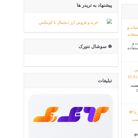
پیشنهاد به تریدر ها
ت و
☸️ سوشال نتورک
ستفاده
تبلیغات
هفته
💸