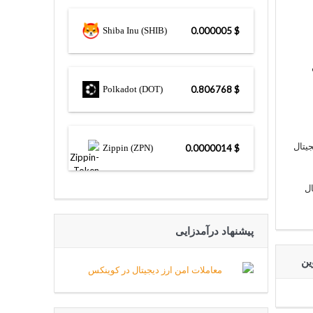
Shiba Inu (SHIB)
$ 0.000005
Polkadot (DOT)
$ 0.806768
یتال
Zippin (ZPN)
$ 0.0000014
ال
پیشنهاد درآمدزایی
ین