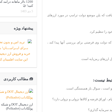
1200 دلار ماهانه درآمد
کنید! 🤝
5 دی 1403
افت که یلن موضع دولت ترامپ در مورد ارزهای
پیشنهاد ویژه
د را تنظیم کرد.
 كه دولت وی فرصتی برای بررسی آنها پیدا كند ،
ل ارزهای رمزپایه است.
🧰 مطالب کاربردی
رو است ، سوال باز همبستگی است.
م ، اوراق قرضه و کالاها نزولی و نزولی دارد؟
ارز دیجیتال DOT و شبکه
پولکادات (Polkadot)
بد سرمایه گذاری؟