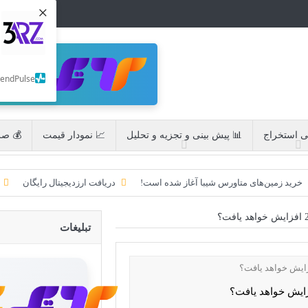
×
SendPulse
ی استخراج
📊 پیش بینی و تجزیه و تحلیل
📈 نمودار قیمت
💰 صر
خرید زمین‌های متاورس شیبا آغاز شده است!
دریافت ارزدیجیتال رایگان
 رسید!
تحریم ایران توسط استخر پولین!
CoinEx سریع ترین برند درحال رشد در خدمات مالی!
تبلیغات
ایردراپ کریپتوتانک – CryptoTanks Airdrop
ایردراپ رمزارز Morpher (MPH)