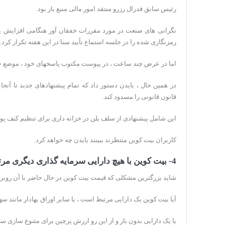
رئیس سابق فدرال رزرو منتقد امور مالی منبع باز بود.
نگرانی های صنعت در مورد مقررات خفقان آور هنگامی افزایش ی
رمزنگاری شده را در جلسه استماع تأیید سنا در این هفته تکرار کرد.
اما در عرض چند ساعت ، در پیوست مکتوب پاسخهای خود ، موضع خو
در همین حال ، بایدن دستور داد كه تمام پیشنهادهای جدید تا آنجا
قانون قانونی را مسدود كند.
این شامل پیشنهادی از سلف یلن در خزانه داری برای تنظیم کیف پو
کاربران بیت کوین منتظرند ببینند بایدن چه خواهد کرد.
4- بیت کوین با هیچ دارایی سرمایه گذاری دیگری مرتبط نیست:
شاید بزرگترین مشکلی که قیمت بیت کوین در حال حاضر با آن روب
آیا بیت کوین یک دارایی مرتبط است ، با سایر اوراق بهادار مانند سها
یا یک دارایی بدون بار و از این رو ارزش پرچین برای متنوع سازی س