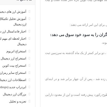
آموزش ارز های دیجیت
آموزش تحلیل تکنیکال
ارزدیجیتال
برای این امر ارائه می دهند:
اخبار فاندامنتال ارز د
اخبار لحظه ای مهم ار
وند.
دیجیتال
استخراج اتریوم
قیمت بیت کوین در مقایسه با بالاترین رکورد قبلی در دسامبر 2017 ، دو برابر کمتر از یک ماه گذشته به سرزمین ثبت
استخراج ارز دیجیتال
استخراج بیت کوین
استخراج سایر رمزارز
 سپتامبر گذشته 10 هزار دلار تخمین زده شد ، پس از آن چهار برابر شد و در ابتدای
اصطلاحات ارز دیجیتا
ایردراپ جدید (Airdrops)
بزرگان ارز دیجیتال
 رکورد پیش رفته است و این از معدود دارایی
تجزیه و تحلیل