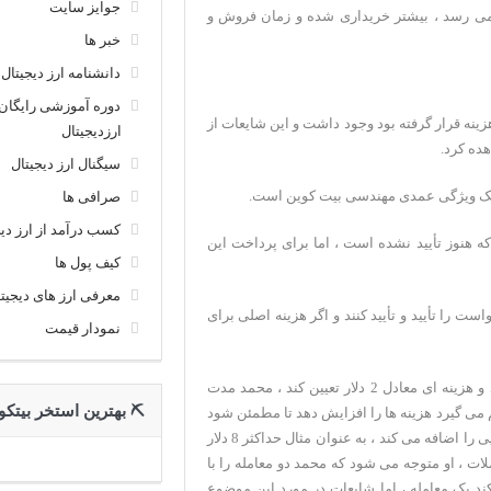
جوایز سایت
 می رسد ، بیشتر خریداری شده و زمان فروش و
خبر ها
دانشنامه ارز دیجیتال
دوره آموزشی رایگان
ینه قرار گرفته بود وجود داشت و این شایعات از
ارزدیجیتال
سیگنال ارز دیجیتال
ن یک ویژگی عمدی مهندسی بیت کوین است.
صرافی ها
کسب درآمد از ارز دیج
که هنوز تأیید نشده است ، اما برای پرداخت این
کیف پول ها
معرفی ارز های دیجیت
است را تأیید و تأیید کنند و اگر هزینه اصلی برای
نمودار قیمت
به عنوان مثال: محمد می خواهد 1.3 بیت کوین برای علی بفرستد و هزینه ای معادل 2 دلار تعیین کند ، محمد مدت
⛏ بهترین استخر بیتکو
م می گیرد هزینه ها را افزایش دهد تا مطمئن شود
این بار می گذرد ، بنابراین اولین معامله را پس می گیرد و هزینه هایی را اضافه می کند ، به عنوان مثال حداکثر 8 دلار
لات ، او متوجه می شود که محمد دو معامله را با
ند یک معامله ، اما شایعات در مورد این موضوع