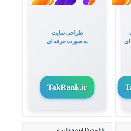
طراحی سایت
ای
به صورت حرفه ای
TakRank.ir
T
📊 قیمت 10 ارزدیجیتال برتر