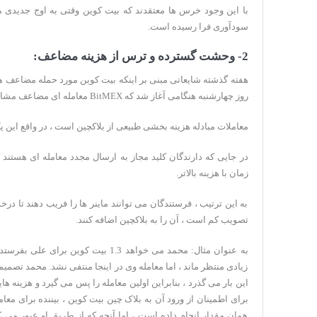
با این وجود خرس ها معتقدند که بیت کوین وقتی به اوج جدیدی
سودآوری فرا رسیده است.
2- وحشت گسترده و ترس از هزینه مضاعف:
هفته گذشته شایعاتی مبنی بر اینکه بیت کوین مورد حمله مضاعف هز
روز چهارشنبه هنگامی آغاز شد که BitMEX معامله ای مضاعف مشاهده کرد.
معاملات مبادله هزینه بخشی طبیعی از بلاکچین است ، در واقع ای
در جایی که دارندگان کلید مجاز به ارسال مجدد معامله ای هستند 
زمان با هزینه بالاتر.
به این ترتیب ، فرستندگان می توانند ماینر ها را فریب دهند تا درخو
تصویب کم است ، آن را به بلاکچین اضافه کنند.
زیادی منتظر ماند ، اما معامله وی در اینجا منتفی نشد. محمد تصمی
برای اطمینان از ورود آن به بلاک چین بیت کوین ، بیننده برای معام
همان مقدار انجام داده است ، اما آنچه که از طریق او عبور می ک