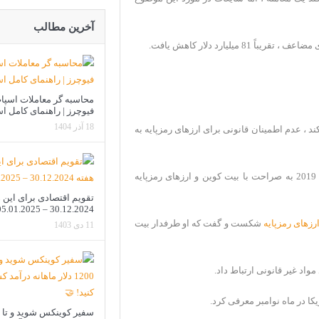
آخرین مطالب
یلیارد دلار کاهش یافت.
محاسبه گر معاملات اسپا
فیوچرز | راهنمای کامل ا
18 آذر 1404
د ، عدم اطمینان قانونی برای ارزهای رمزپایه به
دولت ترامپ پس از ساکت ماندن درمورد صنعت فین تک تا سال 2019 به صراحت با بیت کوین و ارزهای رمزپایه
تقویم اقتصادی برای این 
30.12.2024 – 05.01.2025
رزهای رمزپایه
شکست و گفت که او طرفدار بیت
11 دی 1403
ا در ماه نوامبر معرفی کرد.
سفیر کوینکس شوید و تا 