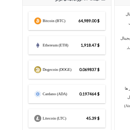
ال
Bitcoin (BTC)
$ 64,989.00
یجیتال
Ethereum (ETH)
$ 1,918.47
ز
Dogecoin (DOGE)
$ 0.069837
 ها
Cardano (ADA)
$ 0.197464
ل
Litecoin (LTC)
$ 45.39