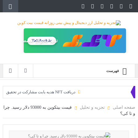
TakRank.ir
تولید محتوای تخصصی
فهرست
دریافت NFT هدیه بابت مشارکت در تحقیق
دریافت ارزدیجیتال رایگان
صفحه اصلی
تجزیه و تحلیل
قیمت بیتکوین به 93000 دلار رسید. چرا
و تا کی؟
خرید زمین‌های متاورس شیبا آغاز شده است!
سه ایردراپ عالی برای این ماه