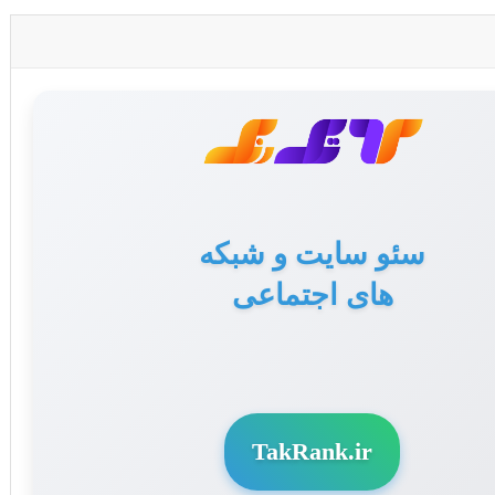
تولید محتوا برای سایت
سئو سایت و شبکه
های اجتماعی
و سوشال مدیا
TakRank.ir