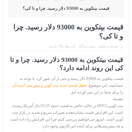
CoinEx سریع ترین برند درحال رشد در خدمات مالی!
قیمت بیتکوین به 93000 دلار رسید. چرا و تا کی؟
تحریم ایران توسط استخر پولین!
بیت کوین به امید ETF به 60،000 دلار رسید!
قیمت بیتکوین به 93000 دلار رسید. چرا
ورود 254 نهنگ جدید به بازار بیت کوین
و تا کی؟
ایردراپ رمزارز Morpher (MPH)
در:
تجزیه و تحلیل
بدون دیدگاه
بازدیدها: 784 بازدید
ایردراپ کریپتوتانک – CryptoTanks Airdrop
قیمت بیتکوین به 93000 دلار رسید. چرا و تا
کی این روند ادامه دارد؟
قیمت بیتکوین به 93000 دلار رسید و حتی از آن عبور کرد. با توجه به
حساسیت این موضوع،
تحلیل قیمت جدید بیت کوین و پیش‌بینی آینده آن
را برای شما در این متن آورده ایم.
مقدمه:
بیت کوین (BTC) در حالت حاضر به قیمت حدود 93,35 دلار آمریکا رسیده
است. این افزایش قیمت نشان‌دهنده تغییرات سریع و شدید در بازار بیت
کوین است. امروز می‌خواهیم بررسی کنیم چرا این افزایش رخ داده است
و چه پیش‌بینی‌هایی برای آینده این کارتون وجود دارد.