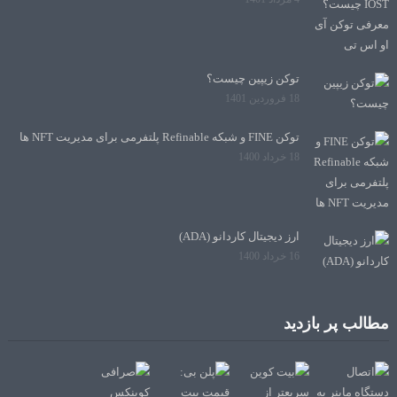
توکن زیپین چیست؟
18 فروردین 1401
توکن FINE و شبکه Refinable پلتفرمی برای مدیریت NFT ها
18 خرداد 1400
ارز دیجیتال کاردانو (ADA)
16 خرداد 1400
مطالب پر بازدید