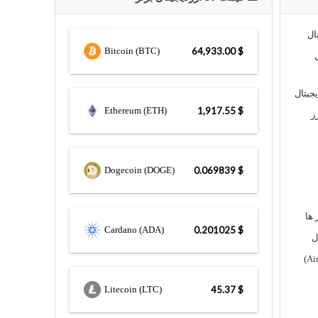
ال
Bitcoin (BTC)
$ 64,933.00
یجیتال
Ethereum (ETH)
$ 1,917.55
ز
Dogecoin (DOGE)
$ 0.069839
 ها
Cardano (ADA)
$ 0.201025
ل
Litecoin (LTC)
$ 45.37