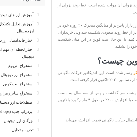
ند نزولی آن مواجه شده است. خط روند نزولی از
آموزش ارز های دیجیت
آموزش تحلیل تکنیکال
با دقت در روندهای کوتاه مدت آن متوجه می‌شویم بزرگ‌ترین رمز ارز بازار پایین‌تر از میانگین متحرک ۲۰ روزه خود در
ارزدیجیتال
 پایین‌تر از خط روند صعودی شکسته شد ولی خریداران
یم‌فریم روزانه حفظ کنند. با این حال بیت کوین در این میان شکست
اخبار فاندامنتال ارز د
اخبار لحظه ای مهم ار
دیجیتال
کوین چیست؟
استخراج اتریوم
گر
رسم شده است. این اندیکاتور حرکات ناگهانی
استخراج ارز دیجیتال
رار گرفته است.
استخراج بیت کوین
ین سطح مقاومت ۲۰،۰۰۰ دلاری خود را پشت سر گذاشت و پس از سه سال به سمت
استخراج سایر رمزارز
بالاترین قیمت خود حرکت کرد. بعد از این شکست بیت کوین توانست با افزایش ۲۰۰٪ در طول ۴ ماه رکورد بالاترین
اصطلاحات ارز دیجیتا
ایردراپ جدید (Airdrops)
شد احتمال حرکت ناگهانی قیمت افزایش می‌یابد.
بزرگان ارز دیجیتال
تجزیه و تحلیل