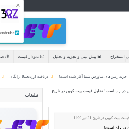
×
SendPulse
ی استخراج
📊 پیش بینی و تجزیه و تحلیل
📈 نمودار قیمت
💰 صر
خرید زمین‌های متاورس شیبا آغاز شده است!
دریافت ارزدیجیتال رایگان
 رسید!
تحریم ایران توسط استخر پولین!
CoinEx سریع ترین برند درحال رشد در خدمات مالی!
در راه است! تحلیل قیمت بیت کوین در تاریخ
تبلیغات
ایردراپ کریپتوتانک – CryptoTanks Airdrop
ایردراپ رمزارز Morpher (MPH)
 در راه است!