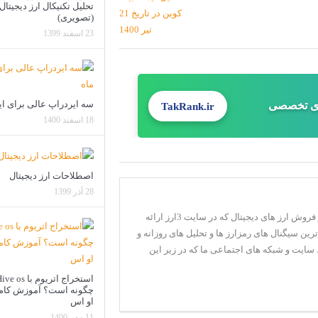
تحلیل تکنیکال ارز دیجیتال
(تصویری)
23 اسفند 1399
سه ایردراپ عالی برای ای
ای تخصصی
TakRank.ir
18 اسفند 1400
اصطلاحات ارز دیجیتال
28 آذر 1399
تجزیه و تحلیل رمز ارز ها و سیگنال های خرید و فروش ارز های دیجیتال که در سایت 3ارز ارائه
ین سیگنال های رمزارز ها و تحلیل های روزانه و
 سایت و شبکه های اجتماعی ما که در زیر این
استخراج اتریوم با e os
چگونه است؟ آموزش کامل
او اس
11 مهر 1400