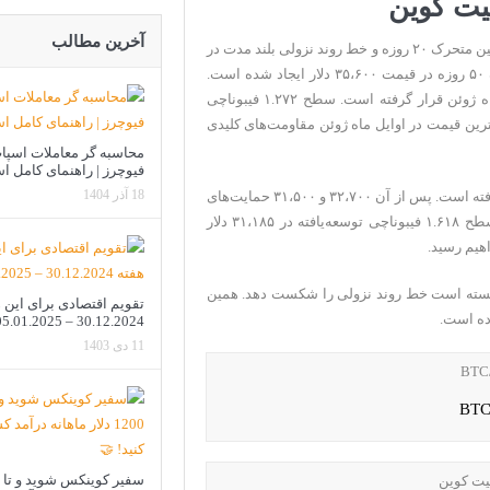
یت کوین
آخرین مطالب
اگر حرکت رو به بالا را در نظر بگیریم اولین مقاومت در سطح میانگین متحرک ۲۰ روزه و خط روند نزولی بلند مدت در
قیمت ۳۴۰۰۰ دلار قرار دارد. مقاومت بعدی توسط میانگین متحرک ۵۰ روزه در قیمت ۳۵،۶۰۰ دلار ایجاد شده است.
مقاومت بعدی در محدوده ۳۶،۶۲۰ دلار بالاترین قیمت در اواخر ماه ژوئن قرار گرفته است. سطح ۱.۲۷۲ فیبوناچی
۳۸، دلار و سطح ۳۹،۵۰۰ دلار معادل بالاترین قیمت در اوایل ماه ژوئن مقاومت‌های کلیدی
محاسبه گر معاملات اسپا
فیوچرز | راهنمای کامل ا
18 آذر 1404
از سوی دیگر اولین حمایت در حرکت نزولی در ۳۳،۵۰۰ دلار قرار گرفته است. پس از آن ۳۲،۷۰۰ و ۳۱،۵۰۰ حمایت‌های
شکل گرفته از الگو کف دوقلوی روزانه هستند. حمایت بعدی در سطح ۱.۶۱۸ فیبوناچی توسعه‌یافته در ۳۱،۱۸۵ دلار
وانسته است خط روند نزولی را شکست دهد. همین
تقویم اقتصادی برای این 
30.12.2024 – 05.01.2025
11 دی 1403
سفیر کوینکس شوید و تا 