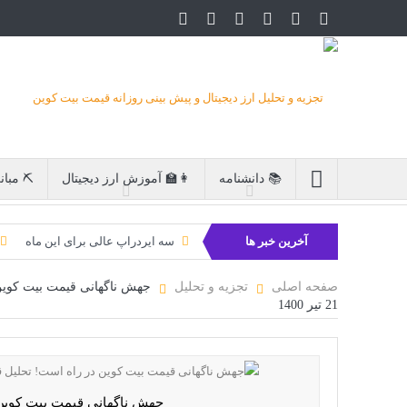
📚 دانشنامه
👩‍🏫 آموزش ارز دیجیتال
⛏ مبان
آخرین خبر ها
سه ایردراپ عالی برای این ماه
بیت کوین به امید ETF به 60،000 دلار
صفحه اصلی
تجزیه و تحلیل
جهش ناگهانی قیمت بیت کوین 
21 تیر 1400
جهش ناگهانی قیمت بیت کوین