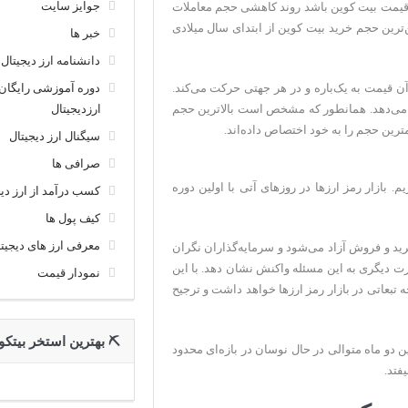
جوایز سایت
ی قیمت بیت کوین باشد روند کاهشی حجم معاملات
‌ترین حجم خرید بیت کوین از ابتدای سال میلادی
خبر ها
دانشنامه ارز دیجیتال
دوره آموزشی رایگان
ن قیمت به یک‌باره و در هر جهتی حرکت می‌کند.
ارزدیجیتال
ن می‌دهد. همانطور که مشخص است بالاترین حجم
سیگنال ارز دیجیتال
صرافی ها
م. بازار رمز ارزها در روزهای آتی با اولین دوره
کسب درآمد از ارز دیج
کیف پول ها
معرفی ارز های دیجیت
سکیل برای خرید و فروش آزاد می‌شود و سرمایه‌گذاران نگران
ت دیگری به این مسئله واکنش نشان دهد. با این
نمودار قیمت
بعاتی در بازار رمز ارزها خواهد داشت و ترجیح
⛏ بهترین استخر بیتکو
ین دو ماه متوالی در حال نوسان در بازه‌ای محدود
فتد.