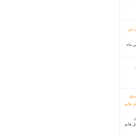
ن ماه
Hiv
 هایو