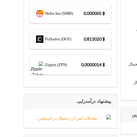
Shiba Inu (SHIB)
$ 0.000005
Polkadot (DOT)
$ 0.813020
یتال
Zippin (ZPN)
$ 0.0000014
ال
پیشنهاد درآمدزایی
ین