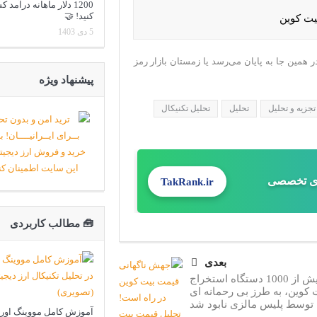
1200 دلار ماهانه درآمد
کنید! 🤝
5 دی 1403
همین جا به پایان می‌رسد یا زمستان بازار رمز
پیشنهاد ویژه
تجزیه و تحلیل
تحلیل
تحلیل تکنیکال
ای تخصصی
TakRank.ir
🧰 مطالب کاربردی
بعدی
بیش از 1000 دستگاه استخراج
 کوین، به طرز بی رحمانه ای
توسط پلیس مالزی نابود شد
آموزش کامل مووینگ اوری