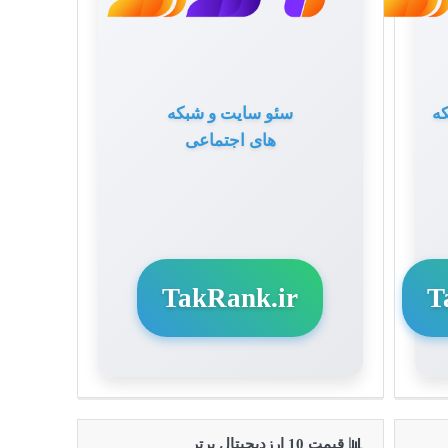
ه
سئو سایت و شبکه
های اجتماعی
TakRank.ir
T
📊 قیمت 10 ارزدیجیتال برتر