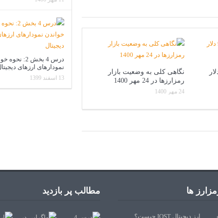
درس 4 بخش 2: نحوه
نمودارهای ارزهای دیجیتا
تکوین به 93000 دلار
نگاهی کلی به وضعیت بازار
13 اسفند 1399
رمزارزها در 24 مهر 1400
24 مهر 1400
زارز ها
مطالب پر بازدید
ارز دیجیتال IOST چیست؟