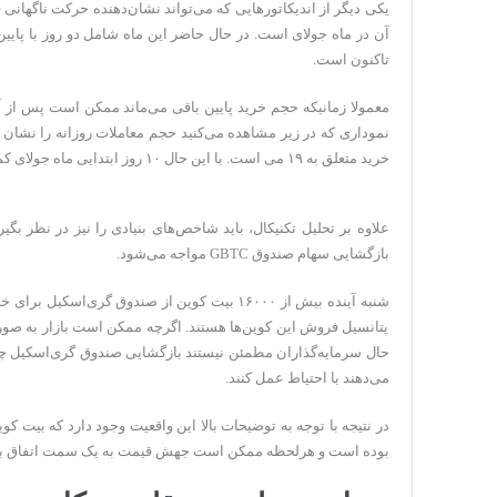
یکی دیگر از اندیکاتورهایی که می‌تواند نشان‌دهنده حرکت ناگهان
آن در ماه جولای است. در حال حاضر این ماه شامل دو روز با پایین
تاکنون است.
معمولا زمانیکه حجم خرید پایین باقی می‌ماند ممکن است پس از آ
نموداری که در زیر مشاهده می‌کنید حجم معاملات روزانه را نشا
خرید متعلق به ۱۹ می است. با این حال ۱۰ روز ابتدایی ماه جولای کمترین حجم را به خود اختصاص داده‌اند.
علاوه بر تحلیل تکنیکال، باید شاخص‌های بنیادی را نیز در نظر بگیری
بازگشایی سهام صندوق GBTC مواجه می‌شود.
شنبه آینده بیش از ۱۶۰۰۰ بیت کوین از صندوق گری‌ا
پتانسیل فروش این کوین‌ها هستند. اگرچه ممکن است بازار به صور
حال سرمایه‌گذاران مطمئن نیستند بازگشایی صندوق گری‌اسکیل چه ت
می‌دهند با احتیاط عمل کنند.
در نتیجه با توجه به توضیحات بالا این واقعیت وجود دارد که بیت کو
بوده است و هرلحظه ممکن است جهش قیمت به یک سمت اتفاق بی