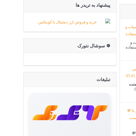
پیشنهاد به تریدر ها
ت و
☸️ سوشال نتورک
ستفاده
تبلیغات
هفته
💸