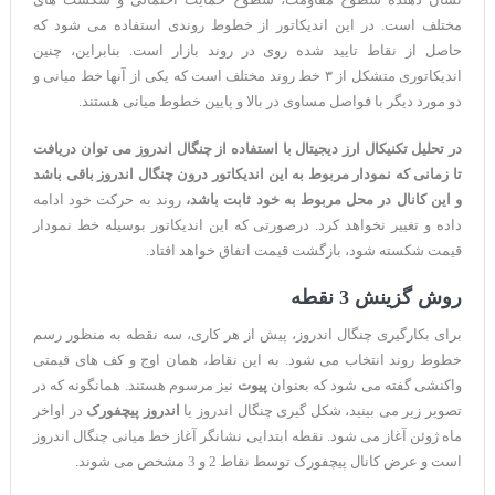
مختلف است. در این اندیکاتور از خطوط روندی استفاده می شود که
حاصل از نقاط تایید شده روی در روند بازار است. بنابراین، چنین
اندیکاتوری متشکل از ۳ خط روند مختلف است که یکی از آنها خط میانی و
دو مورد دیگر با فواصل مساوی در بالا و پایین خطوط میانی هستند.
در تحلیل تکنیکال ارز دیجیتال با استفاده از چنگال اندروز می توان دریافت
تا زمانی که نمودار مربوط به این اندیکاتور درون چنگال اندروز باقی باشد
و این کانال در محل مربوط به خود ثابت باشد،
روند به حرکت خود ادامه
داده و تغییر نخواهد کرد. درصورتی که این اندیکاتور بوسیله خط نمودار
قیمت شکسته شود، بازگشت قیمت اتفاق خواهد افتاد.
روش گزینش 3 نقطه
برای بکارگیری چنگال اندروز، پیش از هر کاری، سه نقطه به منظور رسم
خطوط روند انتخاب می شود. به این نقاط، همان اوج و کف های قیمتی
واکنشی گفته می شود که بعنوان
پیوت
نیز مرسوم هستند. همانگونه که در
تصویر زیر می بینید، شکل گیری چنگال اندروز یا
اندروز پیچفورک
در اواخر
ماه ژوئن آغاز می شود. نقطه ابتدایی نشانگر آغاز خط میانی چنگال اندروز
است و عرض کانال پیچفورک توسط نقاط 2 و 3 مشخص می شوند.