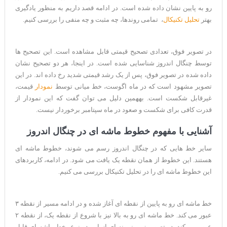
رو به پایین نشان داده شده است. در ادامه قصد داریم به منظور یادگیری
بهتر
تحلیل تکنیکال
، تمامی روندها، چه مثبت و چه منفی را بررسی کنیم.
در تصویر فوق، تعدادی تصحیح قیمتی قابل مشاهده است. این تصحیح ها
توسط چنگال اندروز شناسایی شده است. در اینجا، هر دو تصحیح نشان
داده شده در تصویر فوق، پس از یک رشد قیمتی شدید رخ داده اند. در این
تصویر مشهود است که در ماه اگوست، خط میانی توسط
نمودار
قیمت،
غیرقابل شکست است. بههمین دلیل می توان گفت که این نمودار از
قدرت کافی برای شکست و صعود در ماه سپتامبر برخوردار نیست.
آشنایی با مفهوم خطوط ماشه ای در چنگال اندروز
سایر خط هایی که در چنگال اندروز رسم می شوند، خطوط ماشه ای
هستند. این خطوط از همان نقطه یک یافت می شود. در ادامه، کاربردهای
این خطوط ماشه ای را در تحلیل تکنیکال بررسی می کنیم.
خط ماشه ای رو به پایین از نقطه ای آغاز شده و در ادامه مسیر از نقطه ۳
عبور می کند. خط ماشه ای رو به بالا نیز با شروع از نقطه یک، از نقطه ۲
عبور می کند. در تصویر زیر، نمونه ای از این دو نوع خط ماشه ای قابل