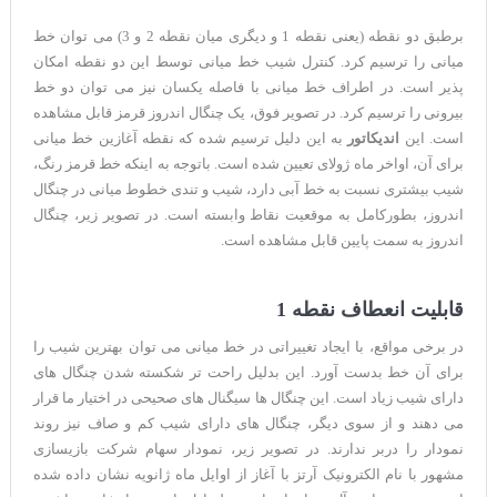
برطبق دو نقطه (یعنی نقطه 1 و دیگری میان نقطه 2 و 3) می توان خط
میانی را ترسیم کرد. کنترل شیب خط میانی توسط این دو نقطه امکان
پذیر است. در اطراف خط میانی با فاصله یکسان نیز می توان دو خط
بیرونی را ترسیم کرد. در تصویر فوق، یک چنگال اندروز قرمز قابل مشاهده
است. این
اندیکاتور
به این دلیل ترسیم شده که نقطه آغازین خط میانی
برای آن، اواخر ماه ژولای تعیین شده است. باتوجه به اینکه خط قرمز رنگ،
شیب بیشتری نسبت به خط آبی دارد، شیب و تندی خطوط میانی در چنگال
اندروز، بطورکامل به موقعیت نقاط وابسته است. در تصویر زیر، چنگال
اندروز به سمت پایین قابل مشاهده است.
قابلیت انعطاف نقطه 1
در برخی مواقع، با ایجاد تغییراتی در خط میانی می توان بهترین شیب را
برای آن خط بدست آورد. این بدلیل راحت تر شکسته شدن چنگال های
دارای شیب زیاد است. این چنگال ها سیگنال های صحیحی در اختیار ما قرار
می دهند و از سوی دیگر، چنگال های دارای شیب کم و صاف نیز روند
نمودار را دربر ندارند. در تصویر زیر، نمودار سهام شرکت بازیسازی
مشهور با نام الکترونیک آرتز با آغاز از اوایل ماه ژانویه نشان داده شده