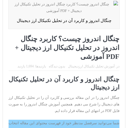
CoinEx سریع ترین برند درحال رشد در خدمات مالی!
تحریم ایران توسط استخر پولین!
چنگال اندروز و کاربرد آن در تحلیل تکنیکال ارز دیجیتال
بیت کوین به امید ETF به 60،000 دلار رسید!
ورود 254 نهنگ جدید به بازار بیت کوین
چنگال اندروز چیست؟ کاربرد چنگال
ایردراپ رمزارز Morpher (MPH)
اندروز در تحلیل تکنیکال ارز دیجیتال +
PDF آموزشی
ایردراپ کریپتوتانک – CryptoTanks Airdrop
در:
آموزش تحلیل تکنیکال ارزدیجیتال
بدون دیدگاه
بازدیدها: 1,694 بازدید
چنگال اندروز و کاربرد آن در تحلیل تکنیکال
ارز دیجیتال
چنگال اندروز را در این مقاله بررسی و کاربرد آن را در تحلیل تکنیکال ارز
های دیجیتال را شرح می دهیم. همچنین آموزش چنگال اندروز را به صورت
فایل PDF در انتهای این مقاله قرار داده ایم.
شما می‌توانید سرفصل مدنظر خود از فهرست محتوای این مقاله انتخاب