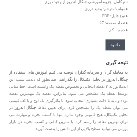
نام کامل: جزوه آموزشی چنگال اندروز از وحید درزی
●مولف/مترجم: وحید درزی
●نوع فایل: PDF
●تعداد صفحه: 27
●حجم: کم
دانلود
نتیجه گیری
به معامله گران و سرمایه گذاران توصیه می کنیم آموزش های استفاده از
چنگال اندروز در تحلیل تکنیکال را بگذرانند.
همانطور که دیدید، شیب این
اندیکاتور به ۳ نقطه انتخابی و بخصوص نقطه یک وابسته است. خط میانی
توسط نقطه یک مشخص می شود. بنابراین، نقطه یک مهمترین نقطه
بوده و باید با دقت بسیاری انتخاب شود. با بکارگیری یک اوج و یا کف قیمتی
می توان نقطه یک را مشخص کرد. برای تعیین نقاط
چنگال اندروز
در
تحلیل تکنیکال، هیچ قانونی وجود ندارد. تنها با کسب تجربه و مهارت می
توان بهترین نقاط را رسم کرد. با تمرین کافی و کسب تجربه در بازار
بورس می توانید سطح بالایی از این دانش را بدست آورید.