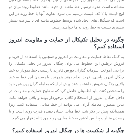
مشاهده است. نحوه ترسیم خط ماشه ای دقیقا مانند خطوط روند میان دو
اوج قیمت یا ۲ کف قیمت ترسیم می شود. تفاوت آنها با خط روند در این
است که سیگنال های ایجاد شده توسط خطوط ماشه ای با سرعت بسیار
بیشتری نسبت به خط روند به ما خواهند رسید.
چگونه در تحلیل تکنیکال از حمایت و مقاومت اندروز
استفاده کنیم؟
به کمک نقاط حمایت و مقاومت در اندروز و همچنین با استفاده از خرید و
فروش برطبق این خطوط می توان چنگال اندروز در تحلیل تکنیکال را
براحتی آموخت. سرمایه گذاران
بورس
قادرند با رسیدن خط نمودار به خط
چنگال اندروز پایینی، خرید انجام دهند. همچنین با رسیدن این خط به خط
بالایی چنگال، فروش داشته باشند. پیش از اینکه معامله گران پوزیشن خود
را مشخص کنند، باید اطمینان حاصل کرد که سطوح حمایت و مقاومت در
داخل چنگال اندروز از استحکام کافی برخوردار بوده و باقی خواهد ماند.
بدین منظور، معامله گران می توانند از خط میانی استفاده کنند. زیرا
همچنانکه پیش تر ذکر شد، خط میانی نشان دهنده قدرت روند است و با
رسیدن متناوب پرایس اکشن به خط میانی، روند موردتایید قرار می گیرد.
چگونه از شکست ها در چنگال اندروز استفاده کنیم؟