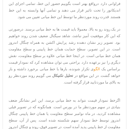
فراوانی دارد. درواقع بهتر است بگوییم حضور این خط، تمامی اجزای این
اندیکاتور را تحت تاثیر قرار می دهند و تمامی آنها وابسته به این خط
هستند. قدرت روند موردنظر ما توسط این خط میانی تعیین می شود.
در یک روند رو به بالا، معمولا باید قیمت ها به خط میانی برسند. درصورتی
که این کار موفقیت آمیز نباشد، شاهد سیگنال ضعیف شدن روند خواهیم
بود. تصویر زیر نشان دهنده رشد پرایش اکشن به همراه چنگال اندروز
است. در این تصویر، سطح حمایت همان خط پایینی و سطح مقاومت
همان خط میانی است. در اینجا خط میانی علاوه بر سطح مقاومت، نقش
دیگری را نیز برعهده دارد. براحتی می توان مشاهده کرد که نمودار قیمت
براساس یک
الگو
ی تکرار شونده، بارها با خط میانی برخورد داشته و باز
خواهد گشت. در این مواقع در
تحلیل تکنیکال
می گوییم روند موردنظر رو
به بالای ما موردتایید قرار گرفته است.
اگرخط نمودار قیمت نتواند به خط میانی برسد، این امر نشانگر ضعف
بنیادی در سهم موردنظر ما در بورس است. همانگونه که در تصویر قبلی
مشاهده کردید، در ماه نوامبر سطح مقاومت یا همان خط پایینی چنگال
اندروز توسط خط نمودار سهم شکسته شده است. پس از آن، سطح
مقاومت از خط پایینی پدید آمده است. در تصویر فوق، روند و چنگال اندروز