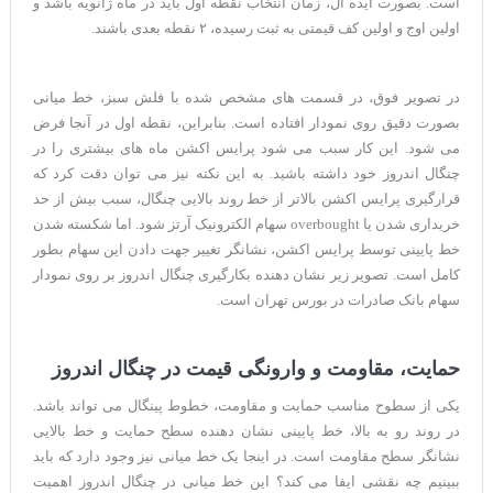
است. بصورت ایده آل، زمان انتخاب نقطه اول باید در ماه ژانویه باشد و
اولین اوج و اولین کف قیمتی به ثبت رسیده، ۲ نقطه بعدی باشند.
در تصویر فوق، در قسمت های مشخص شده با فلش سبز، خط میانی
بصورت دقیق روی نمودار افتاده است. بنابراین، نقطه اول در آنجا فرض
می شود. این کار سبب می شود پرایس اکشن ماه های بیشتری را در
چنگال اندروز خود داشته باشید. به این نکته نیز می توان دقت کرد که
قرارگیری پرایس اکشن بالاتر از خط روند بالایی چنگال، سبب بیش از حد
خریداری شدن یا overbought سهام الکترونیک آرتز شود. اما شکسته شدن
خط پایینی توسط پرایس اکشن، نشانگر تغییر جهت دادن این سهام بطور
کامل است. تصویر زیر نشان دهنده بکارگیری چنگال اندروز بر روی نمودار
سهام بانک صادرات در بورس تهران است.
حمایت، مقاومت و وارونگی قیمت در چنگال اندروز
یکی از سطوح مناسب حمایت و مقاومت، خطوط پینگال می تواند باشد.
در روند رو به بالا، خط پایینی نشان دهنده سطح حمایت و خط بالایی
نشانگر سطح مقاومت است. در اینجا یک خط میانی نیز وجود دارد که باید
ببینیم چه نقشی ایفا می کند؟ این خط میانی در چنگال اندروز اهمیت