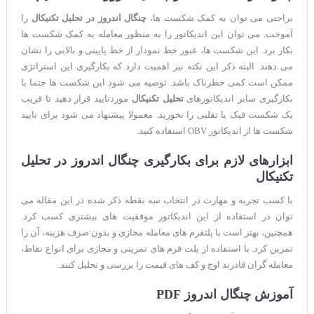
براحتی می توان به کمک شکست ها،
چنگال اندروز در تحلیل تکنیکال
را
آموخت. می توان این اندیکاتور را به منظور معامله به کمک شکست ها
بکار برد. این شکست ها، عبور خط نمودار از خط پایینی و بالایی را نشان
می دهند. البته ذکر این نکته نیز اهمیت دارد که بکارگیری این استراتژی
ممکن است کمی خطرناک باشد. توصیه می شود این شکست ها حتما با
بکارگیری سایر اندیکاتورهای
تحلیل تکنیکال
موردتایید قرار دهید تا فریب
یک شکست فیک یا تقلبی را نخورید. معمولا پیشنهاد می شود برای تایید
شکست ها از اندیکاتور OBV استفاده کنید.
ابزارهای لازم برای بکارگیری چنگال اندروز در تحلیل
تکنیکال
با کسب تجربه و مهارت در انتخاب سه نقطه ذکر شده در این مقاله می
توان در استفاده از این اندیکاتور موفقیت های بیشتری کسب کرد.
همچنین، بهتر است با پلتفرم های معامله مجازی و بدون صرف هزینه، آن را
تمرین کرد. با استفاده از پلت فرم های تمرینی و مجازی برای انواع نقاط،
معامله گران قادرند اوج و کف های قیمت را بررسی و تحلیل کنند.
آموزش چنگال اندروز PDF