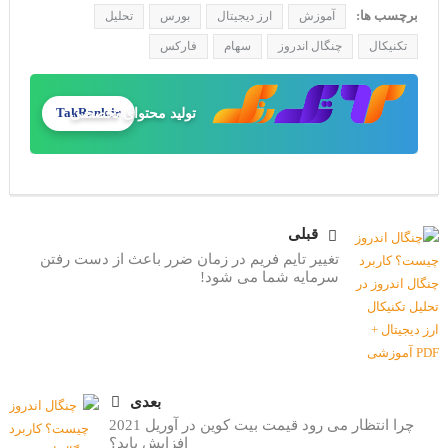
برچسب ها:
آموزش
ارز دیجیتال
بورس
تحلیل
تکنیکال
چنگال اندروز
سهام
فارکس
طراحی سایت حرفه‌ای
TakRank.ir
قبلی
تغییر تایم فریم در زمان ضرر باعث از دست رفتن
سرمایه شما می شود!
بعدی
چرا انتظار می رود قیمت بیت کوین در آوریل 2021
افزایش یابد؟