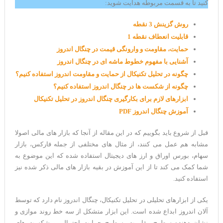
کنید تا به قسمت مربوطه هدایت شوید:
روش گزینش 3 نقطه
قابلیت انعطاف نقطه 1
حمایت، مقاومت و وارونگی قیمت در چنگال اندروز
آشنایی با مفهوم خطوط ماشه ای در چنگال اندروز
چگونه در تحلیل تکنیکال از حمایت و مقاومت اندروز استفاده کنیم؟
چگونه از شکست ها در چنگال اندروز استفاده کنیم؟
ابزارهای لازم برای بکارگیری چنگال اندروز در تحلیل تکنیکال
آموزش چنگال اندروز PDF
قبل از شروع باید بگوییم که در این مقاله از آنجا که بازار های مالی اصولا
مشابه هم عمل می کنند، از مثال های مختلفی از جمله فارکس، بازار
سهام، بورس اوراق و ارز های دیجیتال استفاده شده که این موضوع به
شما کمک می کند تا از این آموزش در بقیه بازار های مالی ذکر شده نیز
استفاده کنید.
یکی از ابزارهای تحلیلی در تحلیل تکنیکال، چنگال اندروز نام دارد که توسط
آلان اندروز ابداع شده است. این ابزار متشکل از سه خط روند موازی و
نشان دهنده سطوح مقاومت، سطوح حمایت احتمالی و شکست های