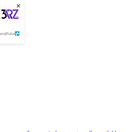
×
SendPulse