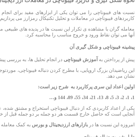
نحوه شکل گیری و کاربرد فیبوناچی در معاملات ارز دیجیتا
نسبت های فیبوناچی را می توان یکی از ابزارهای مفید برای انجام
کاربردهای فیبوناچی در معاملات و تحلیل تکنیکال رمزارز می پردازیم.
معامله گران با مشاهده ی تکرار این نسبت ها در پدیده های طبیعی مختل
آنها می توان نقاط ورود و خروج مناسب را محاسبه کرد.
پیشینه فیبوناچی و شکل گیری آن
پیش از پرداختن به
آموزش فیبوناچی
در انجام تحلیل ها، به بررسی پیشینه شکل گیری آن می
نشان می دهد.
اولین اعداد این سری پرکاربرد به شرح زیر است:
1، 1، 2، 3، 5، 8، 13، 21، 34، 55، 89، 144 و…
یکی از اعداد کاربردی که از دنبال فیبوناچی استخراج و مشتق شده، 
آنجایی است که حاصل خارج قسمت هر دو جمله بر دو جمله قبل از خود، برابر با عدد طلایی 1.618 می شود، به عدد
امروزه این نسبت ها در
بازارهای ارزدیجیتال و بورس
به کمک معامله گ
دلیل شهرت دنباله فیبوناچی