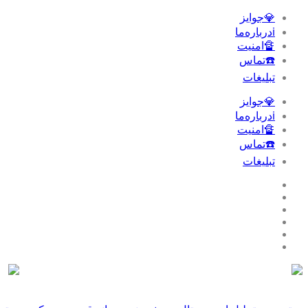
💎جوایز
ℹ️درباره‌ما
🔏امنیت
☎️تماس
تبلیغات‌
💎جوایز
ℹ️درباره‌ما
🔏امنیت
☎️تماس
تبلیغات‌