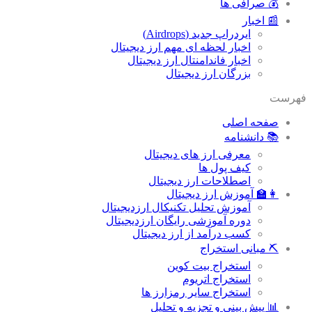
💰 صرافی ها
📰 اخبار
ایردراپ جدید (Airdrops)
اخبار لحظه ای مهم ارز دیجیتال
اخبار فاندامنتال ارز دیجیتال
بزرگان ارز دیجیتال
فهرست
صفحه اصلی
📚 دانشنامه
معرفی ارز های دیجیتال
کیف پول ها
اصطلاحات ارز دیجیتال
👩‍🏫 آموزش ارز دیجیتال
آموزش تحلیل تکنیکال ارزدیجیتال
دوره آموزشی رایگان ارزدیجیتال
کسب درآمد از ارز دیجیتال
⛏ مبانی استخراج
استخراج بیت کوین
استخراج اتریوم
استخراج سایر رمزارز ها
📊 پیش بینی و تجزیه و تحلیل