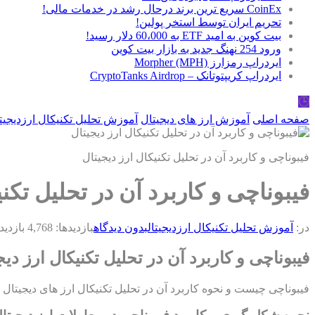
CoinEx سریع ترین برند درحال رشد در خدمات مالی!
تحریم ایران توسط استخر پولین!
بیت کوین به امید ETF به 60،000 دلار رسید!
ورود 254 نهنگ جدید به بازار بیت کوین
ایردراپ رمزارز Morpher (MPH)
ایردراپ کریپتوتانک – CryptoTanks Airdrop
🕒
صفحه اصلی
آموزش ارز های دیجیتال
آموزش تحلیل تکنیکال ارزدیجیت
فیبوناچی و کاربرد آن در تحلیل تکنیکال ارز دیجیتال
فیبوناچی و کاربرد آن در تحلیل تکنی
در:
آموزش تحلیل تکنیکال ارزدیجیتال
بدون دیدگاه
بازدیدها: 4,768 بازدید
فیبوناچی و کاربرد آن در تحلیل تکنیکال ارز دیج
فیبوناچی چیست و نحوه کاربرد آن در تحلیل تکنیکال ارز های دیجیت