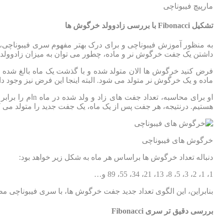
مارپیچ فیبوناچی
تشکیل Fibonacci با بررسی زادوولد خرگوش ها
به منظور آموزش فیبوناچی و برای درک بهتر مفهوم سری فیبوناچی، تو
داشتن یک جفت خرگوش نر و ماده، چطور می توان به میزان زادوولد آن
فرض کنید خرگوش ها الان متولد شده و با گذشت یک ماه بالغ شده
ماده و یک خرگوش نر متولد می شود. البته اینجا این فرض نیز وجود 
هستیم. درنتیجه، هر جفت پس از یک ماه، یک جفت جدید را متولد می ک
خرگوش های فیبوناچی
دنباله تعداد خرگوش ها براساس هر ماه به شکل زیر خواهد بود:
1، 1، 2، 3، 5، 8، 13، 21، 34، 55، 89 و…
بنابراین، این الگوی تعداد جدید جفت خرگوش ها، با سری فیبوناچی مط
بررسی دقیق تر سری Fibonacci