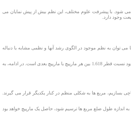
می شود. با پیشرفت علوم مختلف، این نظم بیش از پیش نمایان می
عت وجود دارد.
 توان به نظم موجود در الگوی رشد آنها و نظمی مشابه با دنباله
با دقت به دانه های آفتابگران نیز، شاهد رشد آنها به شکل مارپیچ های روبروی هم هستیم. تحقیقاتی که بروی این دانه ها انجام شده، بیانگر وجود نسبت قطر 1.618 بین هر مارپیچ با مارپیچ بعدی است. در ادامه، به
تفاده از اعداد دنباله فیبوناچی بسازیم، مربع ها به شکلی منظم در کنار یکدیگر قرار می گیرند.
رصورتی که کمان هایی به اندازه طول ضلع مربع ها ترسیم شود، حاصل یک مارپیچ خواهد بود