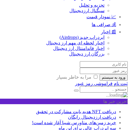
تجزیه و تحلیل
سیگنال ارزدیجیتال
📈 نمودار قیمت
💰 صرافی ها
📰 اخبار
ایردراپ جدید (Airdrops)
اخبار لحظه ای مهم ارز دیجیتال
اخبار فاندامنتال ارز دیجیتال
بزرگان ارز دیجیتال
مرا به خاطر بسپار
ورود به سیستم
ثبت نام
فراموشی رمز عبور
آخرین خبر ها
دریافت NFT هدیه بابت مشارکت در تحقیق
دریافت ارزدیجیتال رایگان
خرید زمین‌های متاورس شیبا آغاز شده است!
سه ایردراپ عالی برای این ماه