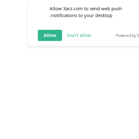
Allow 3arz.com to send web push
notifications to your desktop.
Allow
Don't allow
Powered by 