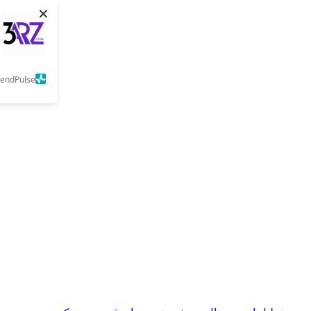
×
SendPulse