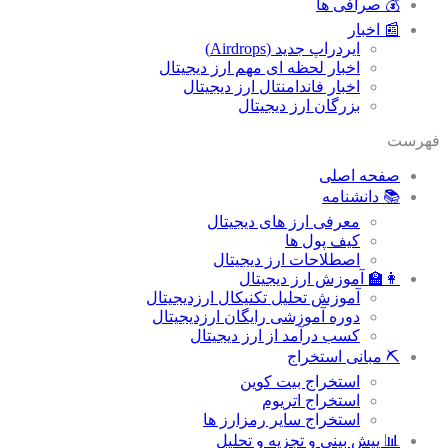
💰 صرافی ها
📰 اخبار
ایردراپ جدید (Airdrops)
اخبار لحظه ای مهم ارز دیجیتال
اخبار فاندامنتال ارز دیجیتال
بزرگان ارز دیجیتال
فهرست
صفحه اصلی
📚 دانشنامه
معرفی ارز های دیجیتال
کیف پول ها
اصطلاحات ارز دیجیتال
👩‍🏫 آموزش ارز دیجیتال
آموزش تحلیل تکنیکال ارزدیجیتال
دوره آموزشی رایگان ارزدیجیتال
کسب درآمد از ارز دیجیتال
⛏ مبانی استخراج
استخراج بیت کوین
استخراج اتریوم
استخراج سایر رمزارز ها
📊 پیش بینی و تجزیه و تحلیل