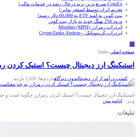
CoinEx سریع ترین برند درحال رشد در خدمات مالی!
تحریم ایران توسط استخر پولین!
بیت کوین به امید ETF به 60،000 دلار رسید!
ورود 254 نهنگ جدید به بازار بیت کوین
ایردراپ رمزارز Morpher (MPH)
ایردراپ کریپتوتانک – CryptoTanks Airdrop
🕒
صفحه اصلی
Stake
استیکینگ ارز دیجیتال چیست؟ استیک کردن رم
در:
کسب درآمد از ارز دیجیتال
بدون دیدگاه
بازدیدها: 1,926 بازدید
استیکینگ ارز دیجیتال چیست؟ استیک کردن رمزارز چگونه است و چطور 
و بر...
ادامه متن
تبلیغات