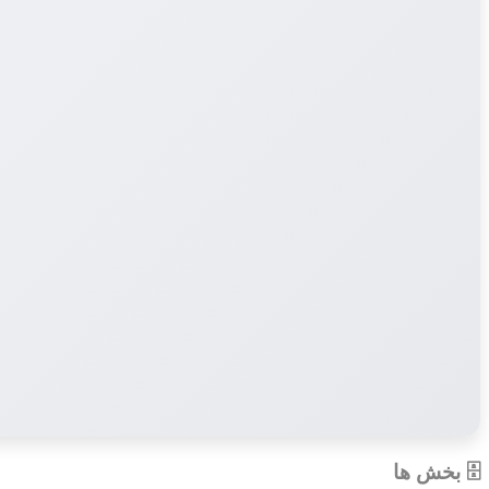
🗄 بخش ها