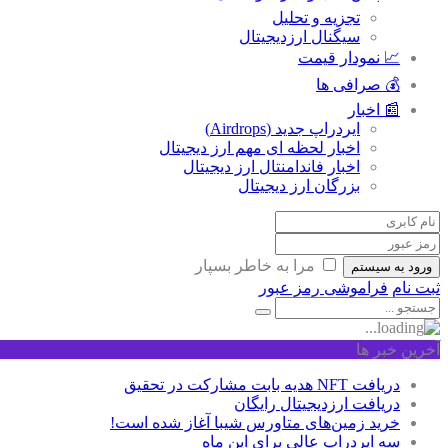
تجزیه و تحلیل
سیگنال ارزدیجیتال
📈 نمودار قیمت
💰 صرافی ها
📰 اخبار
ایردراپ جدید (Airdrops)
اخبار لحظه ای مهم ارز دیجیتال
اخبار فاندامنتال ارز دیجیتال
بزرگان ارز دیجیتال
مرا به خاطر بسپار
ورود به سیستم
ثبت نام
فراموشی رمز عبور
آخرین خبر ها
دریافت NFT هدیه بابت مشارکت در تحقیق
دریافت ارزدیجیتال رایگان
خرید زمین‌های متاورس شیبا آغاز شده است!
سه ایردراپ عالی برای این ماه