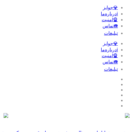
💎جوایز
ℹ️درباره‌ما
🔏امنیت
☎️تماس
تبلیغات‌
💎جوایز
ℹ️درباره‌ما
🔏امنیت
☎️تماس
تبلیغات‌