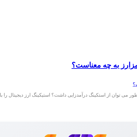
زارز به چه معناست؟
می توان از استکینگ درآمدزایی داشت؟ استیکینگ ارز دیجیتال را باید