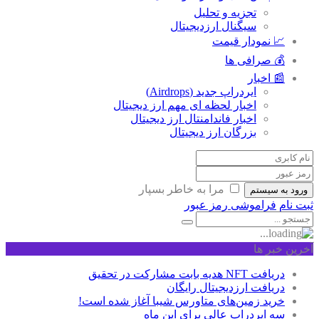
تجزیه و تحلیل
سیگنال ارزدیجیتال
📈 نمودار قیمت
💰 صرافی ها
📰 اخبار
ایردراپ جدید (Airdrops)
اخبار لحظه ای مهم ارز دیجیتال
اخبار فاندامنتال ارز دیجیتال
بزرگان ارز دیجیتال
مرا به خاطر بسپار
ورود به سیستم
ثبت نام
فراموشی رمز عبور
آخرین خبر ها
دریافت NFT هدیه بابت مشارکت در تحقیق
دریافت ارزدیجیتال رایگان
خرید زمین‌های متاورس شیبا آغاز شده است!
سه ایردراپ عالی برای این ماه