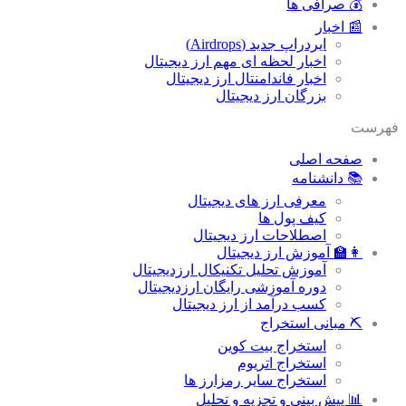
💰 صرافی ها
📰 اخبار
ایردراپ جدید (Airdrops)
اخبار لحظه ای مهم ارز دیجیتال
اخبار فاندامنتال ارز دیجیتال
بزرگان ارز دیجیتال
فهرست
صفحه اصلی
📚 دانشنامه
معرفی ارز های دیجیتال
کیف پول ها
اصطلاحات ارز دیجیتال
👩‍🏫 آموزش ارز دیجیتال
آموزش تحلیل تکنیکال ارزدیجیتال
دوره آموزشی رایگان ارزدیجیتال
کسب درآمد از ارز دیجیتال
⛏ مبانی استخراج
استخراج بیت کوین
استخراج اتریوم
استخراج سایر رمزارز ها
📊 پیش بینی و تجزیه و تحلیل