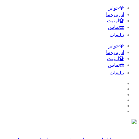
💎جوایز
ℹ️درباره‌ما
🔏امنیت
☎️تماس
تبلیغات‌
💎جوایز
ℹ️درباره‌ما
🔏امنیت
☎️تماس
تبلیغات‌