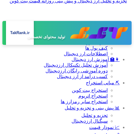
صفحه اصلی
TakRank.ir
📚 دانشنامه
تولید محتوای تخصصی
معرفی ارز های دیجیتال
کیف پول ها
اصطلاحات ارز دیجیتال
👩‍🏫 آموزش ارز دیجیتال
آموزش تحلیل تکنیکال ارزدیجیتال
دوره آموزشی رایگان ارزدیجیتال
کسب درآمد از ارز دیجیتال
⛏ مبانی استخراج
استخراج بیت کوین
استخراج اتریوم
استخراج سایر رمزارز ها
📊 پیش بینی و تجزیه و تحلیل
تجزیه و تحلیل
سیگنال ارزدیجیتال
📈 نمودار قیمت