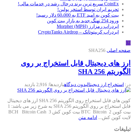
CoinEx سریع ترین برند درحال رشد در خدمات مالی!
تحریم ایران توسط استخر پولین!
بیت کوین به امید ETF به 60،000 دلار رسید!
ورود 254 نهنگ جدید به بازار بیت کوین
ایردراپ رمزارز Morpher (MPH)
ایردراپ کریپتوتانک – CryptoTanks Airdrop
🕒
صفحه اصلی
SHA256
ارز های دیجیتال قابل استخراج بر روی
الگوریتم SHA 256
در:
استخراج ارز دیجیتال
بدون دیدگاه
بازدیدها: 2,916 بازدید
کوین های قابل استخراج روی الگوریتم SHA 256 ارز های دیجیتال
قابل استخراج بر روی الگوریتم SHA 256 به شرح زیر می باشد: 1
بیت کوین BTC Bitcoin 2 بیت کوین کش BCH Bitcoin Cash 3
لایت کوین کش...
ادامه متن
تبلیغات