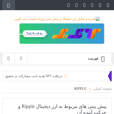
TakRank.ir
تولید محتوای تخصصی
فهرست
دریافت NFT هدیه بابت مشارکت در تحقیق
دریافت ارزدیجیتال رایگان
صفحه اصلی
RIPPLE
خرید زمین‌های متاورس شیبا آغاز شده است!
سه ایردراپ عالی برای این ماه
پیش بینی های مربوط به ارز دیجیتال Ripple و
حرکت آینده آن