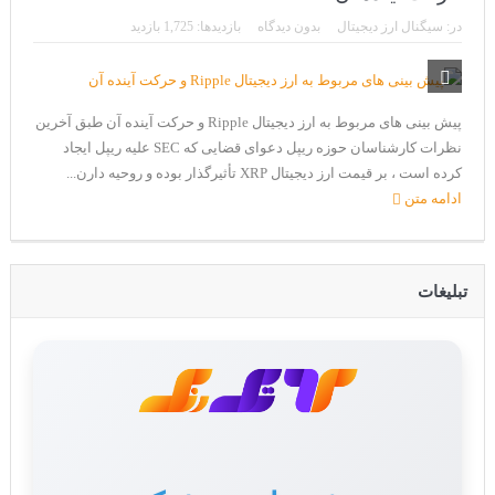
CoinEx سریع ترین برند درحال رشد در خدمات مالی!
در:
سیگنال ارز دیجیتال
بدون دیدگاه
بازدیدها: 1,725 بازدید
تحریم ایران توسط استخر پولین!
بیت کوین به امید ETF به 60،000 دلار رسید!
پیش بینی های مربوط به ارز دیجیتال Ripple و حرکت آینده آن طبق آخرین
ورود 254 نهنگ جدید به بازار بیت کوین
نظرات کارشناسان حوزه ریپل دعوای قضایی که SEC علیه ریپل ایجاد
ایردراپ رمزارز Morpher (MPH)
کرده است ، بر قیمت ارز دیجیتال XRP تأثیرگذار بوده و روحیه دارن...
ادامه متن
ایردراپ کریپتوتانک – CryptoTanks Airdrop
تبلیغات