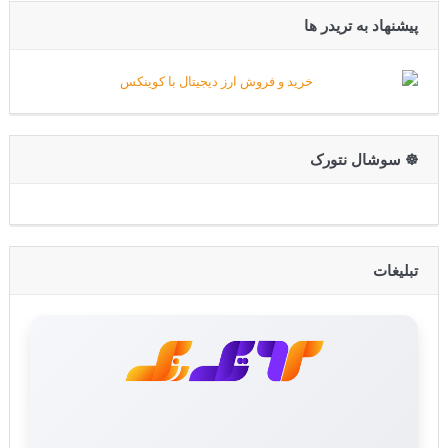
پیشنهاد به تریدر ها
☸️ سوشال نتورک
تبلیغات