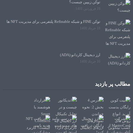
توکن زیپین چیست؟
18 فروردین 1401
توکن FINE و شبکه Refinable پلتفرمی برای مدیریت NFT ها
18 خرداد 1400
ارز دیجیتال کاردانو (ADA)
16 خرداد 1400
مطالب پر بازدید