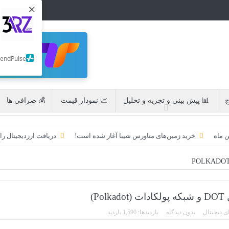
×
SendPulse
ج
📊 پیش بینی و تجزیه و تحلیل
📈 نمودار قیمت
💰 صرافی ها
ن ماه
خرید زمین‌های متاورس شیبا آغاز شده است!
دریافت ارزدیجیتال را
به امید ETF به 60،000 دلار رسید!
تحریم ایران توسط استخر پولین!
ایردراپ کریپتوتانک – CryptoTanks Airdrop
ایردراپ رمزارز Morpher (MPH)
Pol)
ی دیجیتال
بدون دیدگاه
بازدیدها: 1,590 بازدید