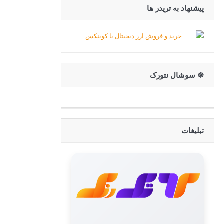
پیشنهاد به تریدر ها
☸️ سوشال نتورک
تبلیغات