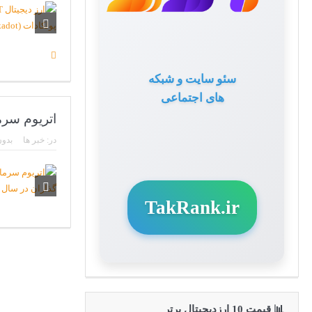
سئو سایت و شبکه
های اجتماعی
اتریوم سرمایه
در:
خبر ها
بدون
TakRank.ir
📊 قیمت 10 ارزدیجیتال برتر