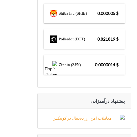
Shiba Inu (SHIB)
$ 0.000005
Polkadot (DOT)
$ 0.821819
Zippin (ZPN)
$ 0.0000014
پیشنهاد درآمدزایی