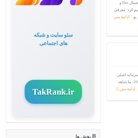
ارز دیجیتال DOT و شبکه پولکادات (Polkadot) چیست؟ ارز دیجیتال Dot و
م کرد. معرفی
ادامه متن
سئو سایت و شبکه
های اجتماعی
 سرمایه اصلی
سرمایه گذاران در سال 2021 خواهد بود. در نیمه دوم سال 2020، ما شاهد
.
ادامه متن
TakRank.ir
🗄 بخش ها