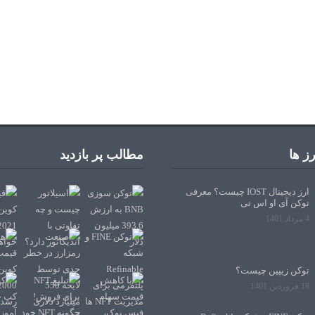
ز ها
مطالب پر بازدید
ارز دیجیتال IOST چیست؟ معرفی
توکن آی او اس تی
4 مرداد 1401
توکن زیپین چیست؟
18 فروردین 1401