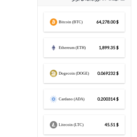
Bitcoin (BTC)
$ 64,278.00
Ethereum (ETH)
$ 1,899.35
Dogecoin (DOGE)
$ 0.069232
Cardano (ADA)
$ 0.200314
Litecoin (LTC)
$ 45.51