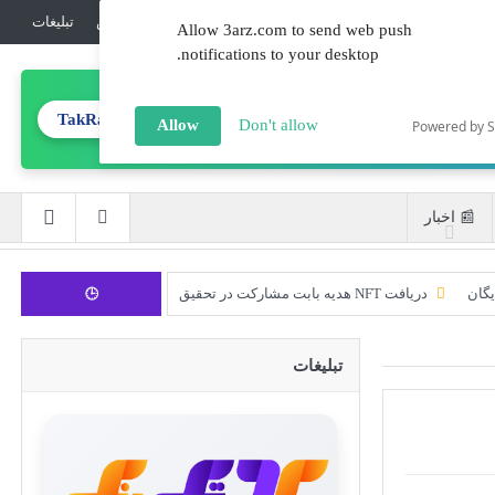
💎جوایز
ℹ️درباره‌ما
🔏امنیت
☎️تماس
تبلیغات‌
Allow 3arz.com to send web push
notifications to your desktop.
TakRank.ir
تولید محتوای تخصصی
Allow
Don't allow
Powered by 
📰 اخبار
یگان
دریافت NFT هدیه بابت مشارکت در تحقیق
🕒
CoinEx سریع ترین برند درحال رشد در خدمات مالی!
تبلیغات
ورود 254 نهنگ جدید به بازار بیت کوین