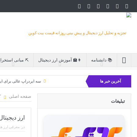
📚 دانشنامه
👩‍🏫 آموزش ارز دیجیتال
⛏ مبانی استخرا
آخرین خبر ها
سه ایردراپ عالی برای ای
بیت کوین 
صفحه اصلی
POLKADOT
تبلیغات
ارز دیجیتال DOT و شبکه پولکادات (kadot
در:
معرفی ارز ها