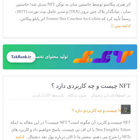
اثر هنری پیکاسو توسط جاستین سان به توکن NFT تبدیل شد! جاستین
سان ، بنیانگذار بلاک چین ترون (TRX) و مدیر عامل بیت تورنت (BTT) ،
رسماً تأیید کرد که Femme Nue Couchee Au Collier اثر پابلو پیکاس...
ادامه متن
تولید محتوای تخصصی
TakRank.ir
NFT چیست و چه کاربردی دارد ؟
در:
اصطلاحات ارز دیجیتال
بدون دیدگاه
بازدیدها: 2,329 بازدید
NFT چیست و کاربرد آن چگونه است؟ NFT چیست؟ در این مقاله به اینکه
Non Fungible Token یا ان اف تی چیست، پاسخ خواهیم داد و کاربرد های
NFTs را شرح می دهیم. بیشتر ما تا الان درباره پول نقد دیجیتال...
ادامه