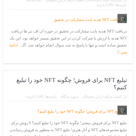
در:
ایردراپ جدید (Airdrops)
,
کسب درآمد از ارز دیجیتال
یک دیدگاه
CoinEx سریع ترین برند درحال رشد در خدمات مالی!
بازدیدها: 3,691 بازدید
تحریم ایران توسط استخر پولین!
بیت کوین به امید ETF به 60،000 دلار رسید!
دریافت NFT هدیه بابت مشارکت در تحقیق در حوزه ان اف تی ها دریافت
ورود 254 نهنگ جدید به بازار بیت کوین
NFT هدیه با ارزش با شرکت کردن در این تحقیق میسر خواهد بود. این یک
تحقیق ساده است و تنها با پاسخ به چند سوال انجام خواهد شد. اگ...
ادامه
ایردراپ رمزارز Morpher (MPH)
متن
ایردراپ کریپتوتانک – CryptoTanks Airdrop
تبلیغ NFT برای فروش! چگونه NFT خود را تبلیغ
کنیم؟
در:
کسب درآمد از ارز دیجیتال
بدون دیدگاه
بازدیدها: 1,546 بازدید
تبلیغ NFT برای فروش بیشتر! چگونه NFT خود را تبلیغ کنیم؟ 9 روش برای
تبلیغ مجموعه‌های NFT و آثار هنری! تبلیغ NFT به منظور به فروش رساندن