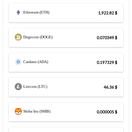
Ethereum (ETH)
$ 1,922.82
Dogecoin (DOGE)
$ 0.070349
Cardano (ADA)
$ 0.197329
Litecoin (LTC)
$ 46.36
Shiba Inu (SHIB)
$ 0.000005