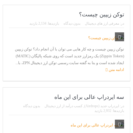
توکن زیپین چیست؟
در:
معرفی ارز های دیجیتال
بدون دیدگاه
بازدیدها: 2,134 بازدید
توکن زیپین چیست و چه کار هایی می توان با آن انجام داد؟ توکن زیپین
(Zippin Token) یک رمزارز جدید است که روی شبکه پالیگان (MATIC)
ایجاد شده است و بنا به گفته سایت رسمی توکن ارز دیجیتال ZPN، با...
ادامه متن
سه ایردراپ عالی برای این ماه
در:
ایردراپ جدید (Airdrops)
,
کسب درآمد از ارز دیجیتال
بدون دیدگاه
بازدیدها: 2,932 بازدید