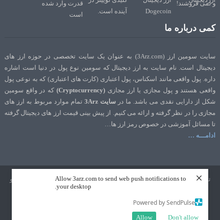
کمی درباره ما
سایت سومین ارز (3Arz.com) به عنوان یک سایت تخصصی در حوزه ارز های
دیجیتال است. نام سایت به ارز دیجیتال که سومین نوع پول در دنیا است اشاره
داره. پول واقعی مانند اسکناس، پول اعتباری (کارت های اعتباری) که به نوعی پول
واقعی هستند و پول مجازی یا ارز مجازی
(Cryptocurrency)
که در واقع سومین
شکل از دارایی نقدی می باشد. ما در
سایت 3Arz
تمام موارد مربوط به ارز های
مجازی را در نظر گرفته و ارائه می کنیم. از پیش بینی قیمت ارز های دیجیتال گرفته
تا مسائل آموزشی در خصوص رمز ارز ها…
ادامـــه …
×
Allow 3arz.com to send web push notifications to
تمامی حقوق نشر و تالیف برای سایت 3Arz.com محفوظ است. طراحی و سئو
your desktop.
توسط
تک رنک
Powered by SendPulse
Allow
Don't allow