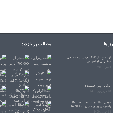
ز ها
مطالب پر بازدید
ارز دیجیتال IOST چیست؟ معرفی
توکن آی او اس تی
4 مرداد 1401
توکن زیپین چیست؟
18 فروردین 1401
توکن FINE و شبکه Refinable
پلتفرمی برای مدیریت NFT ها
18 خرداد 1400