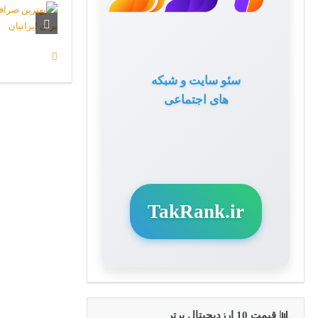
سئو سایت و شبکه
های اجتماعی
TakRank.ir
📊 قیمت 10 ارزدیجیتال برتر