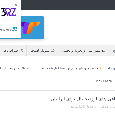
×
SendPulse
ج
📊 پیش بینی و تجزیه و تحلیل
📈 نمودار قیمت
💰 صرافی ها
ن ماه
خرید زمین‌های متاورس شیبا آغاز شده است!
دریافت ارزدیجیتال را
به امید ETF به 60،000 دلار رسید!
تحریم ایران توسط استخر پولین!
ایردراپ کریپتوتانک – CryptoTanks Airdrop
ایردراپ رمزارز Morpher (MPH)
ی های ارزدیجیتال برای ایرانیان
بدون دیدگاه
بازدیدها: 3,260 بازدید