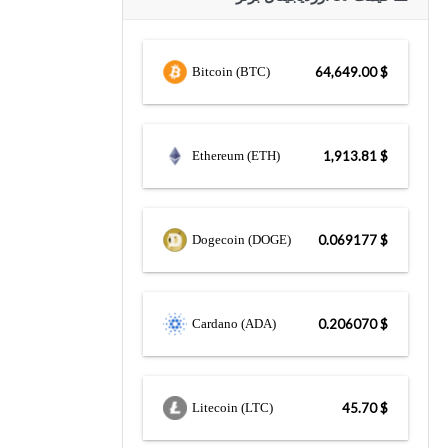
Bitcoin (BTC)
$ 64,649.00
Ethereum (ETH)
$ 1,913.81
Dogecoin (DOGE)
$ 0.069177
Cardano (ADA)
$ 0.206070
Litecoin (LTC)
$ 45.70