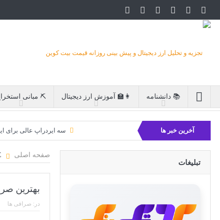
📚 دانشنامه
👩‍🏫 آموزش ارز دیجیتال
⛏ مبانی استخرا
آخرین خبر ها
سه ایردراپ عالی برای ای
بیت کوین 
صفحه اصلی
EXCHANGE
تبلیغات
بهترین صراف
در:
صرافی ها