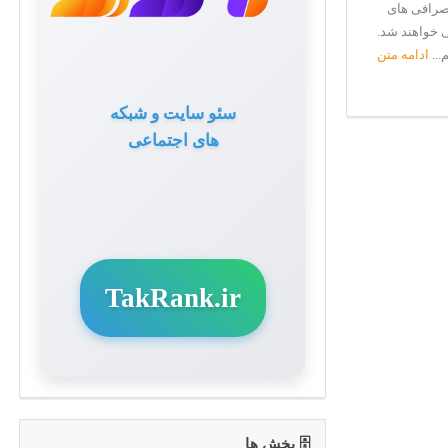
 صرافی های
ی خواهند شد.
...
ادامه متن
سئو سایت و شبکه
های اجتماعی
TakRank.ir
🗄 بخش ها