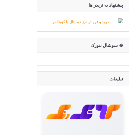
پیشنهاد به تریدر ها
☸️ سوشال نتورک
تبلیغات