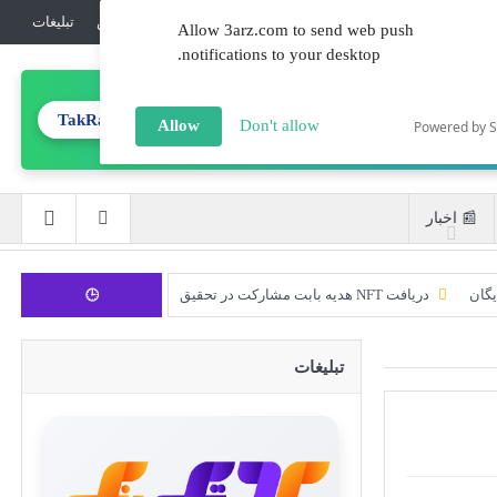
💎جوایز
ℹ️درباره‌ما
🔏امنیت
☎️تماس
تبلیغات‌
Allow 3arz.com to send web push
notifications to your desktop.
TakRank.ir
تولید محتوای تخصصی
Allow
Don't allow
Powered by 
📰 اخبار
یگان
دریافت NFT هدیه بابت مشارکت در تحقیق
🕒
CoinEx سریع ترین برند درحال رشد در خدمات مالی!
تبلیغات
ورود 254 نهنگ جدید به بازار بیت کوین