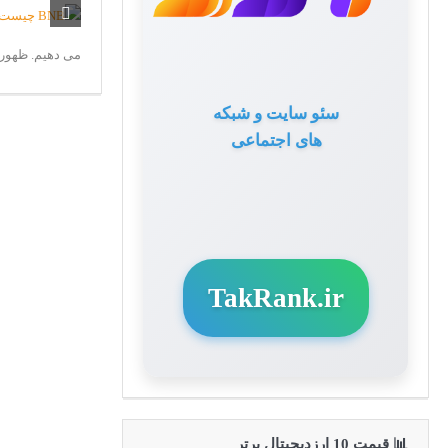
می دهیم. ظهور انواع خاصی از ins
سئو سایت و شبکه
های اجتماعی
TakRank.ir
📊 قیمت 10 ارزدیجیتال برتر