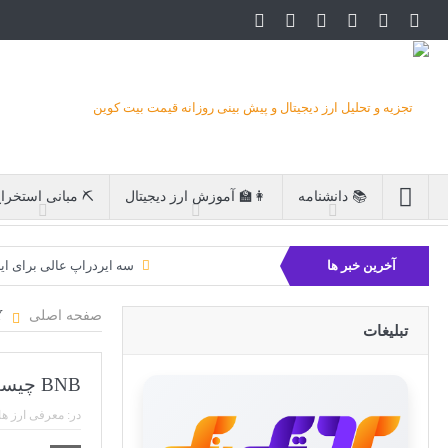
📚 دانشنامه
👩‍🏫 آموزش ارز دیجیتال
⛏ مبانی استخرا
آخرین خبر ها
سه ایردراپ عالی برای ای
بیت کوین 
صفحه اصلی
CRYPTO CURRENCY
تبلیغات
BNB چیست؟
در:
معرفی ارز ها