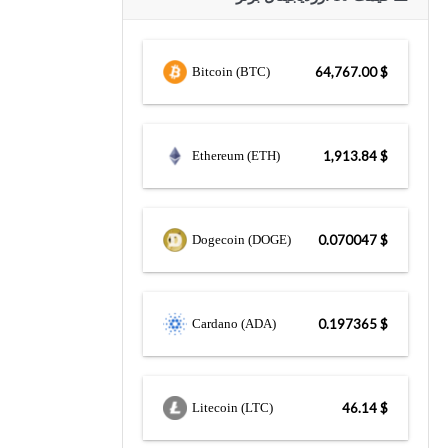
Bitcoin (BTC)
$ 64,767.00
Ethereum (ETH)
$ 1,913.84
Dogecoin (DOGE)
$ 0.070047
Cardano (ADA)
$ 0.197365
Litecoin (LTC)
$ 46.14