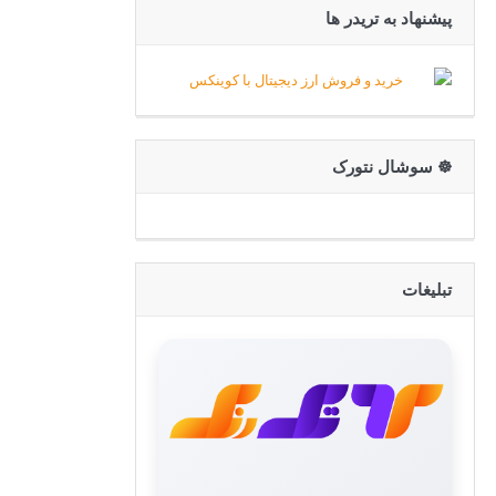
پیشنهاد به تریدر ها
☸️ سوشال نتورک
تبلیغات