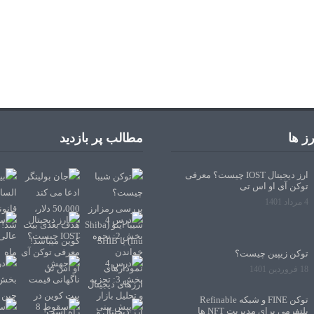
ز ها
مطالب پر بازدید
ارز دیجیتال IOST چیست؟ معرفی
توکن آی او اس تی
4 مرداد 1401
توکن زیپین چیست؟
18 فروردین 1401
توکن FINE و شبکه Refinable
پلتفرمی برای مدیریت NFT ها