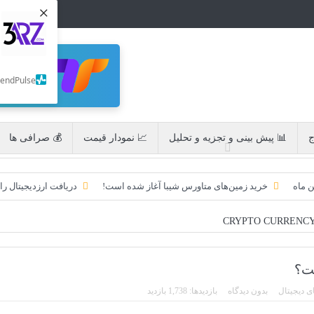
×
SendPulse
ج
📊 پیش بینی و تجزیه و تحلیل
📈 نمودار قیمت
💰 صرافی ها
ن ماه
خرید زمین‌های متاورس شیبا آغاز شده است!
دریافت ارزدیجیتال را
به امید ETF به 60،000 دلار رسید!
تحریم ایران توسط استخر پولین!
ایردراپ کریپتوتانک – CryptoTanks Airdrop
ایردراپ رمزارز Morpher (MPH)
ی دیجیتال
بدون دیدگاه
بازدیدها: 1,738 بازدید