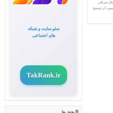
 پول شما باشد؟ BNB ارز دیجیتال صرافی
مورد آن توضیح
سئو سایت و شبکه
های اجتماعی
TakRank.ir
🗄 بخش ها