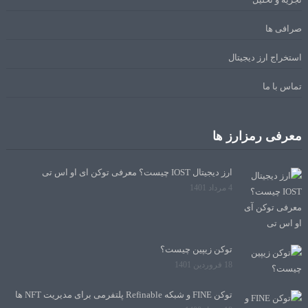
صرافی ها
استخراج ارز دیجیتال
تماس با ما
معرفی رمزارز ها
ارز دیجیتال IOST چیست؟ معرفی توکن آی او اس تی
4 مرداد 1401
توکن زیپین چیست؟
18 فروردین 1401
توکن FINE و شبکه Refinable پلتفرمی برای مدیریت NFT ها