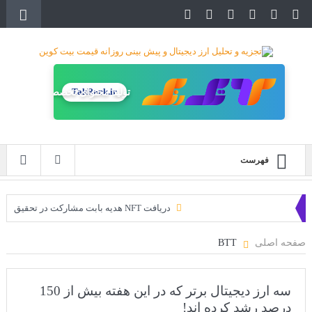
TakRank.ir
تولید محتوای تخصصی
فهرست
دریافت NFT هدیه بابت مشارکت در تحقیق
دریافت ارزدیجیتال رایگان
صفحه اصلی
BTT
خرید زمین‌های متاورس شیبا آغاز شده است!
سه ایردراپ عالی برای این ماه
سه ارز دیجیتال برتر که در این هفته بیش از 150
درصد رشد کرده اند!