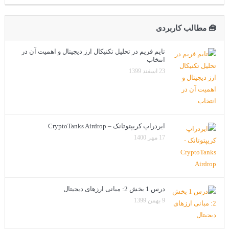
🧰 مطالب کاربردی
تایم فریم در تحلیل تکنیکال ارز دیجیتال و اهمیت آن در
انتخاب
23 اسفند 1399
ایردراپ کریپتوتانک – CryptoTanks Airdrop
17 مهر 1400
درس 1 بخش 2: مبانی ارزهای دیجیتال
9 بهمن 1399