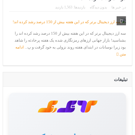
CoinEx سریع ترین برند درحال رشد در خدمات مالی!
در:
خبر ها
بدون دیدگاه
بازدیدها: 1,563 بازدید
تحریم ایران توسط استخر پولین!
بیت کوین به امید ETF به 60،000 دلار رسید!
سه ارز دیجیتال برتر که در این هفته بیش از 150 درصد رشد کرده اند را
ورود 254 نهنگ جدید به بازار بیت کوین
بشناسید! بازار جهانی ارزهای رمزنگاری شده یک هفته پرحادثه را شاهد
ایردراپ رمزارز Morpher (MPH)
بود زیرا نوسانات در ابتدای هفته روند نزولی به خود گرفت و پ...
ادامه
متن
ایردراپ کریپتوتانک – CryptoTanks Airdrop
تبلیغات