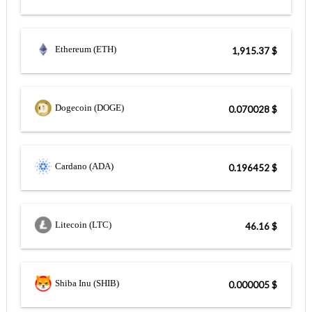
Ethereum (ETH)
$ 1,915.37
Dogecoin (DOGE)
$ 0.070028
Cardano (ADA)
$ 0.196452
Litecoin (LTC)
$ 46.16
Shiba Inu (SHIB)
$ 0.000005