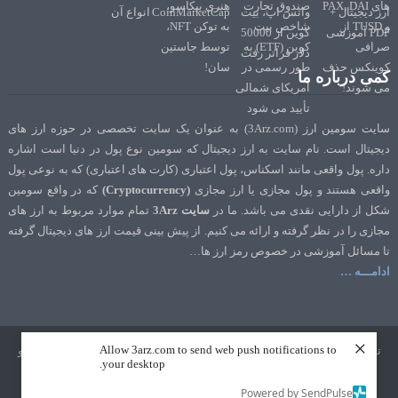
کمی درباره ما
سایت سومین ارز (3Arz.com) به عنوان یک سایت تخصصی در حوزه ارز های
دیجیتال است. نام سایت به ارز دیجیتال که سومین نوع پول در دنیا است اشاره
داره. پول واقعی مانند اسکناس، پول اعتباری (کارت های اعتباری) که به نوعی پول
واقعی هستند و پول مجازی یا ارز مجازی
(Cryptocurrency)
که در واقع سومین
شکل از دارایی نقدی می باشد. ما در
سایت 3Arz
تمام موارد مربوط به ارز های
مجازی را در نظر گرفته و ارائه می کنیم. از پیش بینی قیمت ارز های دیجیتال گرفته
تا مسائل آموزشی در خصوص رمز ارز ها…
ادامـــه …
×
Allow 3arz.com to send web push notifications to
تمامی حقوق نشر و تالیف برای سایت 3Arz.com محفوظ است. طراحی و سئو
your desktop.
توسط
تک رنک
Powered by SendPulse