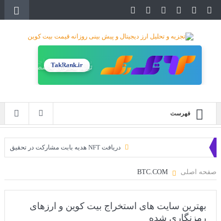
TakRank.ir
تولید محتوای تخصصی
فهرست
دریافت NFT هدیه بابت مشارکت در تحقیق
دریافت ارزدیجیتال رایگان
صفحه اصلی
BTC.COM
خرید زمین‌های متاورس شیبا آغاز شده است!
سه ایردراپ عالی برای این ماه
بهترین سایت های استخراج بیت کوین و ارزهای
رمزنگاری شده