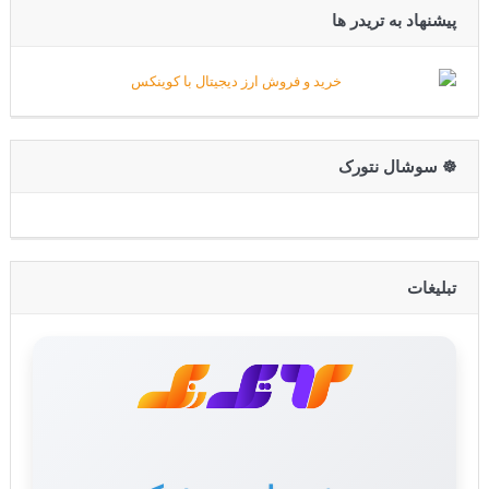
پیشنهاد به تریدر ها
☸️ سوشال نتورک
تبلیغات