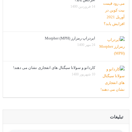
14 فروردین 1400
ایردراپ رمزارز Morpher (MPH)
24 مهر 1400
کاردانو و سولانا سیگنال های انفجاری نشان می دهند!
10 شهریور 1400
تبلیغات