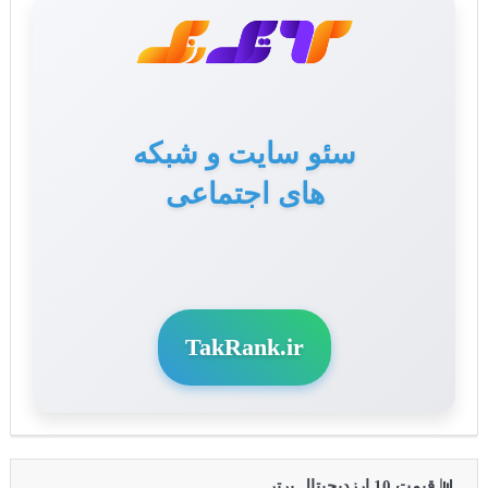
سئو سایت و شبکه
های اجتماعی
TakRank.ir
📊 قیمت 10 ارزدیجیتال برتر