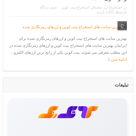
CoinEx سریع ترین برند درحال رشد در خدمات مالی!
در:
استخراج ارز دیجیتال
,
استخراج بیت کوین
بدون دیدگاه
تحریم ایران توسط استخر پولین!
بازدیدها: 2,055 بازدید
بیت کوین به امید ETF به 60،000 دلار رسید!
ورود 254 نهنگ جدید به بازار بیت کوین
بهترین سایت های استخراج بیت کوین و ارزهای رمزنگاری شده برای
ایرانیان بهترین سایت های استخراج بیت کوین و ارزهای رمزنگاری شده در
ایردراپ رمزارز Morpher (MPH)
این مطلب معرفی می شوند. بیت کوین یکی از رایج ترین ارزهای الکترو...
ایردراپ کریپتوتانک – CryptoTanks Airdrop
ادامه متن
تبلیغات