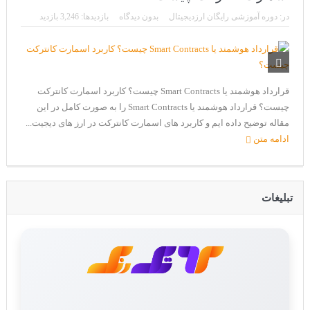
CoinEx سریع ترین برند درحال رشد در خدمات مالی!
در:
دوره آموزشی رایگان ارزدیجیتال
بدون دیدگاه
بازدیدها: 3,246 بازدید
تحریم ایران توسط استخر پولین!
بیت کوین به امید ETF به 60،000 دلار رسید!
ورود 254 نهنگ جدید به بازار بیت کوین
قرارداد هوشمند یا Smart Contracts چیست؟ کاربرد اسمارت کانترکت
ایردراپ رمزارز Morpher (MPH)
چیست؟ قرارداد هوشمند یا Smart Contracts را به صورت کامل در این
مقاله توضیح داده ایم و کاربرد های اسمارت کانترکت در ارز های دیجیت...
ایردراپ کریپتوتانک – CryptoTanks Airdrop
ادامه متن
تبلیغات