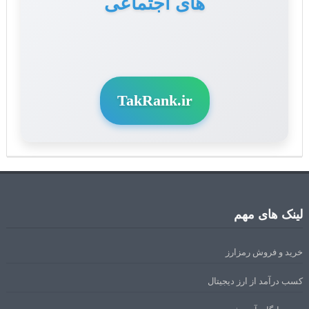
های اجتماعی
TakRank.ir
لینک های مهم
خرید و فروش رمزارز
کسب درآمد از ارز دیجیتال