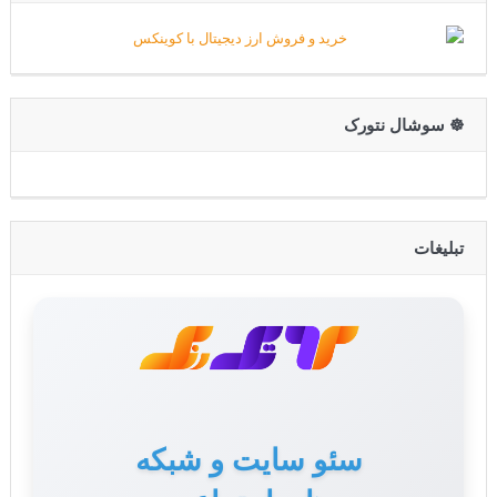
☸️ سوشال نتورک
تبلیغات
سئو سایت و شبکه