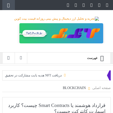
TakRank.ir
تولید محتوای تخصصی
فهرست
دریافت NFT هدیه بابت مشارکت در تحقیق
دریافت ارزدیجیتال رایگان
صفحه اصلی
BLOCKCHAIN
خرید زمین‌های متاورس شیبا آغاز شده است!
سه ایردراپ عالی برای این ماه
قرارداد هوشمند یا Smart Contracts چیست؟ کاربرد
اسمارت کانترکت چیست؟