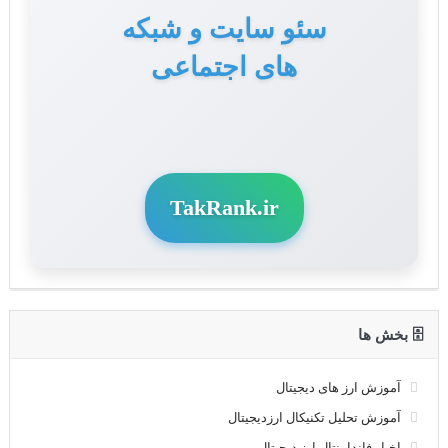
سئو سایت و شبکه
های اجتماعی
TakRank.ir
🗄 بخش ها
آموزش ارز های دیجیتال
آموزش تحلیل تکنیکال ارزدیجیتال
اخبار فاندامنتال ارز دیجیتال