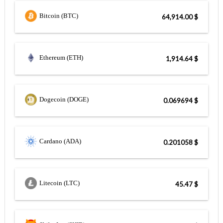
Bitcoin (BTC)
$ 64,914.00
Ethereum (ETH)
$ 1,914.64
Dogecoin (DOGE)
$ 0.069694
Cardano (ADA)
$ 0.201058
Litecoin (LTC)
$ 45.47