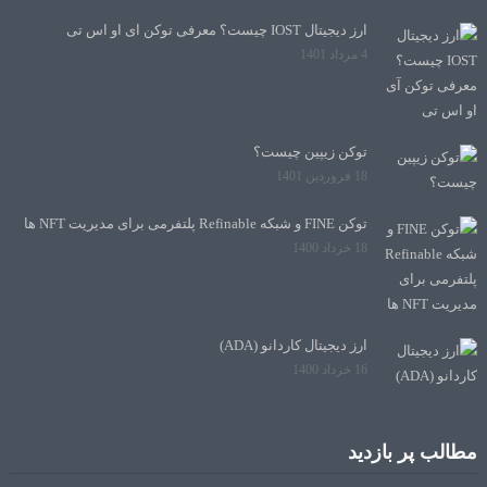
ارز دیجیتال IOST چیست؟ معرفی توکن آی او اس تی
4 مرداد 1401
توکن زیپین چیست؟
18 فروردین 1401
توکن FINE و شبکه Refinable پلتفرمی برای مدیریت NFT ها
18 خرداد 1400
ارز دیجیتال کاردانو (ADA)
16 خرداد 1400
مطالب پر بازدید