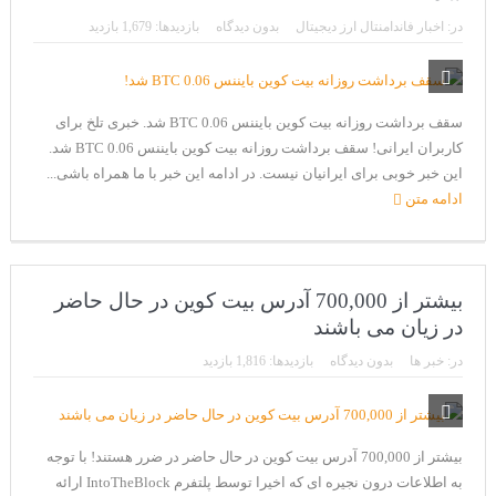
CoinEx سریع ترین برند درحال رشد در خدمات مالی!
در:
اخبار فاندامنتال ارز دیجیتال
بدون دیدگاه
بازدیدها: 1,679 بازدید
تحریم ایران توسط استخر پولین!
بیت کوین به امید ETF به 60،000 دلار رسید!
سقف برداشت روزانه بیت کوین بایننس 0.06 BTC شد. خبری تلخ برای
ورود 254 نهنگ جدید به بازار بیت کوین
کاربران ایرانی! سقف برداشت روزانه بیت کوین بایننس 0.06 BTC شد.
ایردراپ رمزارز Morpher (MPH)
این خبر خوبی برای ایرانیان نیست. در ادامه این خبر با ما همراه باشی...
ادامه متن
ایردراپ کریپتوتانک – CryptoTanks Airdrop
بیشتر از 700,000 آدرس بیت کوین در حال حاضر
در زیان می باشند
در:
خبر ها
بدون دیدگاه
بازدیدها: 1,816 بازدید
بیشتر از 700,000 آدرس بیت کوین در حال حاضر در ضرر هستند! با توجه
به اطلاعات درون نجیره ای که اخیرا توسط پلتفرم IntoTheBlock ارائه