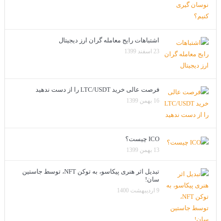
اشتباهات رایج معامله گران ارز دیجیتال
23 اسفند 1399
فرصت عالی خرید LTC/USDT را از دست ندهید
16 بهمن 1399
ICO چیست؟
13 بهمن 1399
تبدیل اثر هنری پیکاسو، به توکن NFT، توسط جاستین
سان!
9 اردیبهشت 1400