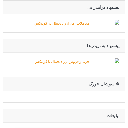
پیشنهاد درآمدزایی
پیشنهاد به تریدر ها
☸️ سوشال نتورک
تبلیغات