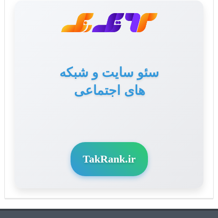
تولید محتوا برای سایت
و سوشال مدیا
TakRank.ir