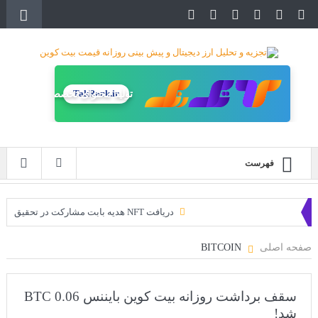
TakRank.ir
تولید محتوای تخصصی
فهرست
دریافت NFT هدیه بابت مشارکت در تحقیق
دریافت ارزدیجیتال رایگان
صفحه اصلی
BITCOIN
خرید زمین‌های متاورس شیبا آغاز شده است!
سه ایردراپ عالی برای این ماه
سقف برداشت روزانه بیت کوین بایننس 0.06 BTC
شد!