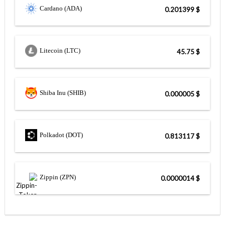
Cardano (ADA)
$ 0.201399
Litecoin (LTC)
$ 45.75
Shiba Inu (SHIB)
$ 0.000005
Polkadot (DOT)
$ 0.813117
Zippin (ZPN)
$ 0.0000014