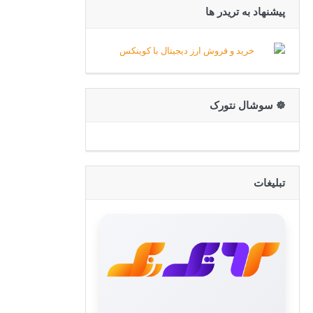
پیشنهاد به تریدر ها
☸️ سوشال نتورک
تبلیغات