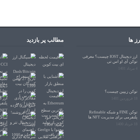
ز ها
مطالب پر بازدید
ارز دیجیتال IOST چیست؟ معرفی
توکن آی او اس تی
4 مرداد 1401
توکن زیپین چیست؟
18 فروردین 1401
توکن FINE و شبکه Refinable
پلتفرمی برای مدیریت NFT ها
18 خرداد 1400