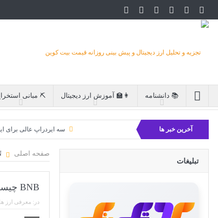
📚 دانشنامه
👩‍🏫 آموزش ارز دیجیتال
⛏ مبانی استخرا
آخرین خبر ها
سه ایردراپ عالی برای ای
بیت کوین 
صفحه اصلی
BINANCE COIN
تبلیغات
BNB چیست؟
در:
معرفی ارز ها