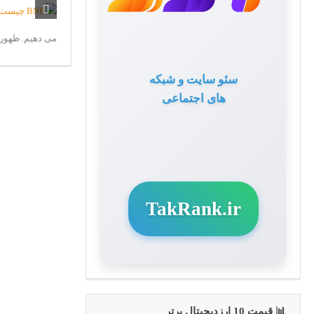
می دهیم. ظهور انواع خاصی از ins
سئو سایت و شبکه
های اجتماعی
TakRank.ir
📊 قیمت 10 ارزدیجیتال برتر