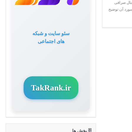
 پول شما باشد؟ BNB ارز دیجیتال صرافی
مورد آن توضیح
سئو سایت و شبکه
های اجتماعی
TakRank.ir
🗄 بخش ها