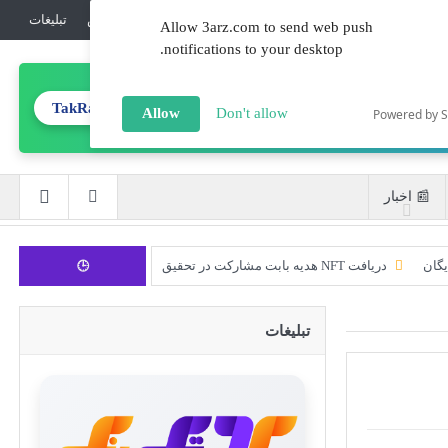
💎جوایز
ℹ️درباره‌ما
🔏امنیت
☎️تماس
تبلیغات‌
Allow 3arz.com to send web push
notifications to your desktop.
TakRank.ir
تولید محتوای تخصصی
Allow
Don't allow
Powered by 
📰 اخبار
یگان
دریافت NFT هدیه بابت مشارکت در تحقیق
🕒
CoinEx سریع ترین برند درحال رشد در خدمات مالی!
تبلیغات
ورود 254 نهنگ جدید به بازار بیت کوین