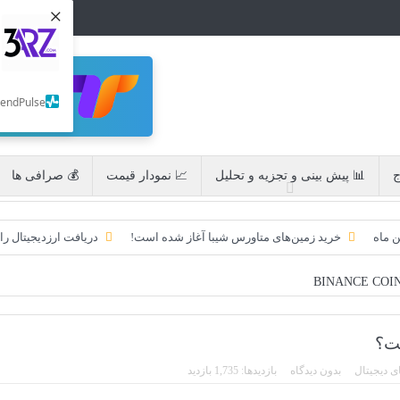
×
SendPulse
ج
📊 پیش بینی و تجزیه و تحلیل
📈 نمودار قیمت
💰 صرافی ها
ن ماه
خرید زمین‌های متاورس شیبا آغاز شده است!
دریافت ارزدیجیتال را
به امید ETF به 60،000 دلار رسید!
تحریم ایران توسط استخر پولین!
ایردراپ کریپتوتانک – CryptoTanks Airdrop
ایردراپ رمزارز Morpher (MPH)
ی دیجیتال
بدون دیدگاه
بازدیدها: 1,735 بازدید