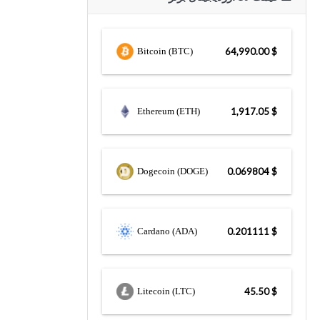
Bitcoin (BTC)
$ 64,990.00
Ethereum (ETH)
$ 1,917.05
Dogecoin (DOGE)
$ 0.069804
Cardano (ADA)
$ 0.201111
Litecoin (LTC)
$ 45.50