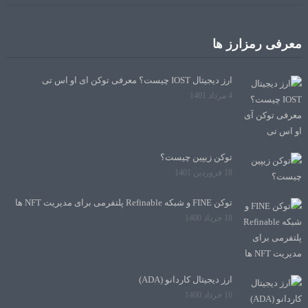
معرفی رمزارز ها
ارز دیجیتال IOST چیست؟ معرفی توکن آی او اس تی
4 مرداد 1401
توکن زیپین چیست؟
18 فروردین 1401
توکن FINE و شبکه Refinable پلتفرمی برای مدیریت NFT ها
18 خرداد 1400
ارز دیجیتال کاردانو (ADA)
16 خرداد 1400