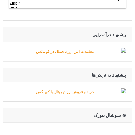
پیشنهاد درآمدزایی
پیشنهاد به تریدر ها
☸️ سوشال نتورک