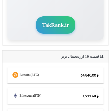
TakRank.ir
📊 قیمت 10 ارزدیجیتال برتر
Bitcoin (BTC)
$ 64,840.00
Ethereum (ETH)
$ 1,911.68