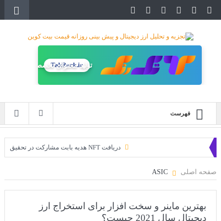
TakRank.ir
تولید محتوای تخصصی
فهرست
دریافت NFT هدیه بابت مشارکت در تحقیق
دریافت ارزدیجیتال رایگان
صفحه اصلی
ASIC
خرید زمین‌های متاورس شیبا آغاز شده است!
سه ایردراپ عالی برای این ماه
بهترین ماینر و سخت افزار برای استخراج ارز
دیجیتال سال 2021 چیست؟