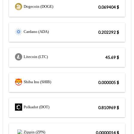
Dogecoin (DOGE)
$ 0.069404
Cardano (ADA)
$ 0.202292
Litecoin (LTC)
$ 45.69
Shiba Inu (SHIB)
$ 0.000005
Polkadot (DOT)
$ 0.810969
Zippin (ZPN)
$ 0.0000014