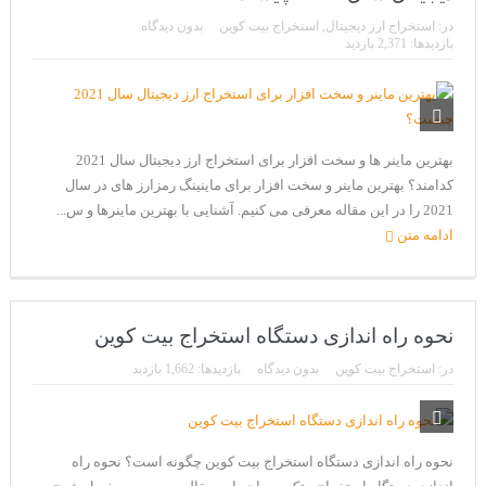
CoinEx سریع ترین برند درحال رشد در خدمات مالی!
در:
استخراج ارز دیجیتال
,
استخراج بیت کوین
بدون دیدگاه
تحریم ایران توسط استخر پولین!
بازدیدها: 2,371 بازدید
بیت کوین به امید ETF به 60،000 دلار رسید!
ورود 254 نهنگ جدید به بازار بیت کوین
بهترین ماینر ها و سخت افزار برای استخراج ارز دیجیتال سال 2021
ایردراپ رمزارز Morpher (MPH)
کدامند؟ بهترین ماینر و سخت افزار برای ماینینگ رمزارز های در سال
ایردراپ کریپتوتانک – CryptoTanks Airdrop
2021 را در این مقاله معرفی می کنیم. آشنایی با بهترین ماینرها و س...
ادامه متن
نحوه راه اندازی دستگاه استخراج بیت کوین
در:
استخراج بیت کوین
بدون دیدگاه
بازدیدها: 1,662 بازدید
نحوه راه اندازی دستگاه استخراج بیت کوین چگونه است؟ نحوه راه