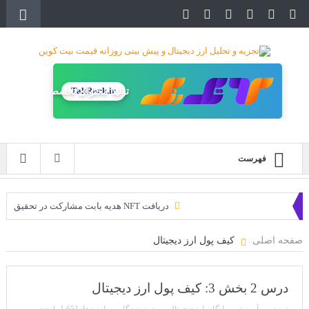
TakRank.ir
تولید محتوای تخصصی
فهرست
دریافت NFT هدیه بابت مشارکت در تحقیق
دریافت ارزدیجیتال رایگان
صفحه اصلی
کیف پول ارز دیجیتال
خرید زمین‌های متاورس شیبا آغاز شده است!
سه ایردراپ عالی برای این ماه
درس 2 بخش 3: کیف پول ارز دیجیتال