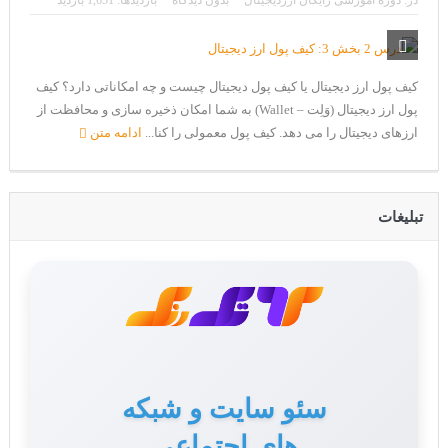
در:
دوره آموزشی رایگان ارزدیجیتال
بدون دیدگاه
بازدیدها: 1,651 بازدید
CoinEx سریع ترین برند درحال رشد در خدمات مالی!
تحریم ایران توسط استخر پولین!
بیت کوین به امید ETF به 60،000 دلار رسید!
کیف پول ارز دیجیتال یا کیف پول دیجیتال چیست و چه امکاناتی دارد؟ کیف
پول ارز دیجیتال (وَلِت – Wallet) به شما امکان ذخیره سازی و محافظت از
ورود 254 نهنگ جدید به بازار بیت کوین
ارزهای دیجیتال را می دهد. کیف پول معمولی را کنا...
ادامه متن
ایردراپ رمزارز Morpher (MPH)
ایردراپ کریپتوتانک – CryptoTanks Airdrop
تبلیغات
سئو سایت و شبکه
های اجتماعی