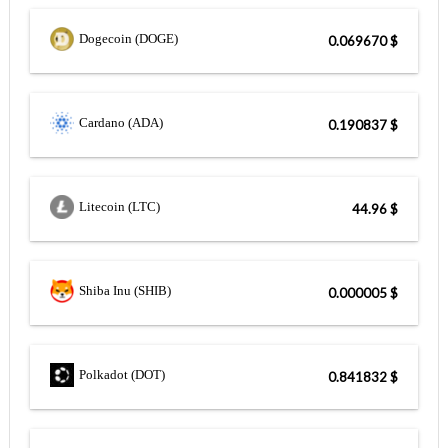
Dogecoin (DOGE)
$ 0.069670
Cardano (ADA)
$ 0.190837
Litecoin (LTC)
$ 44.96
Shiba Inu (SHIB)
$ 0.000005
Polkadot (DOT)
$ 0.841832