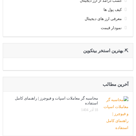
کسب درآمد از ارز دیجیتال
کیف پول ها
معرفی ارز های دیجیتال
نمودار قیمت
⛏ بهترین استخر بیتکوین
آخرین مطالب
محاسبه گر معاملات اسپات و فیوچرز | راهنمای کامل
استفاده
18 آذر 1404