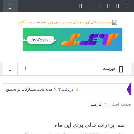
TakRank.ir
تولید محتوای تخصصی
فهرست
دریافت NFT هدیه بابت مشارکت در تحقیق
دریافت ارزدیجیتال رایگان
صفحه اصلی
کازمس
خرید زمین‌های متاورس شیبا آغاز شده است!
سه ایردراپ عالی برای این ماه
سه ایردراپ عالی برای این ماه