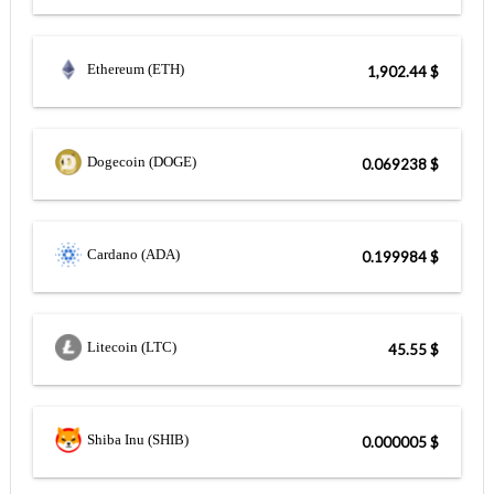
Ethereum (ETH)
$ 1,902.44
Dogecoin (DOGE)
$ 0.069238
Cardano (ADA)
$ 0.199984
Litecoin (LTC)
$ 45.55
Shiba Inu (SHIB)
$ 0.000005