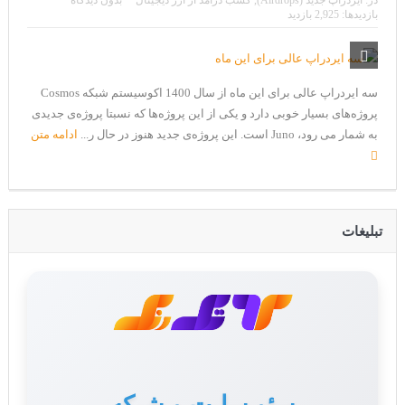
در:
ایردراپ جدید (Airdrops)
,
کسب درآمد از ارز دیجیتال
بدون دیدگاه
CoinEx سریع ترین برند درحال رشد در خدمات مالی!
بازدیدها: 2,925 بازدید
تحریم ایران توسط استخر پولین!
بیت کوین به امید ETF به 60،000 دلار رسید!
سه ایردراپ عالی برای این ماه از سال 1400 اکوسیستم شبکه‌ Cosmos
ورود 254 نهنگ جدید به بازار بیت کوین
پروژه‌های بسیار خوبی دارد و یکی از این پروژه‌ها که نسبتا پروژه‌ی جدیدی
به شمار می رود، Juno است. این پروژه‌ی جدید هنوز در حال ر...
ادامه متن
ایردراپ رمزارز Morpher (MPH)
ایردراپ کریپتوتانک – CryptoTanks Airdrop
تبلیغات
سئو سایت و شبکه