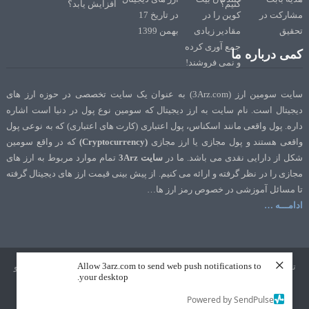
کمی درباره ما
سایت سومین ارز (3Arz.com) به عنوان یک سایت تخصصی در حوزه ارز های
دیجیتال است. نام سایت به ارز دیجیتال که سومین نوع پول در دنیا است اشاره
داره. پول واقعی مانند اسکناس، پول اعتباری (کارت های اعتباری) که به نوعی پول
واقعی هستند و پول مجازی یا ارز مجازی
(Cryptocurrency)
که در واقع سومین
شکل از دارایی نقدی می باشد. ما در
سایت 3Arz
تمام موارد مربوط به ارز های
مجازی را در نظر گرفته و ارائه می کنیم. از پیش بینی قیمت ارز های دیجیتال گرفته
تا مسائل آموزشی در خصوص رمز ارز ها…
ادامـــه …
×
Allow 3arz.com to send web push notifications to
تمامی حقوق نشر و تالیف برای سایت 3Arz.com محفوظ است. طراحی و سئو
your desktop.
توسط
تک رنک
Powered by SendPulse