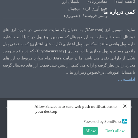
کمی درباره ما
سایت سومین ارز (3Arz.com) به عنوان یک سایت تخصصی در حوزه ارز های
دیجیتال است. نام سایت به ارز دیجیتال که سومین نوع پول در دنیا است اشاره
داره. پول واقعی مانند اسکناس، پول اعتباری (کارت های اعتباری) که به نوعی پول
واقعی هستند و پول مجازی یا ارز مجازی
(Cryptocurrency)
که در واقع سومین
شکل از دارایی نقدی می باشد. ما در
سایت 3Arz
تمام موارد مربوط به ارز های
مجازی را در نظر گرفته و ارائه می کنیم. از پیش بینی قیمت ارز های دیجیتال گرفته
تا مسائل آموزشی در خصوص رمز ارز ها…
ادامـــه …
×
Allow 3arz.com to send web push notifications to
تمامی حقوق نشر و تالیف برای سایت 3Arz.com محفوظ است. طراحی و سئو
your desktop.
توسط
تک رنک
Powered by SendPulse
Allow
Don't allow