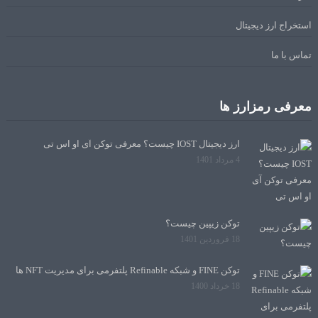
استخراج ارز دیجیتال
تماس با ما
معرفی رمزارز ها
ارز دیجیتال IOST چیست؟ معرفی توکن آی او اس تی
4 مرداد 1401
توکن زیپین چیست؟
18 فروردین 1401
توکن FINE و شبکه Refinable پلتفرمی برای مدیریت NFT ها
18 خرداد 1400