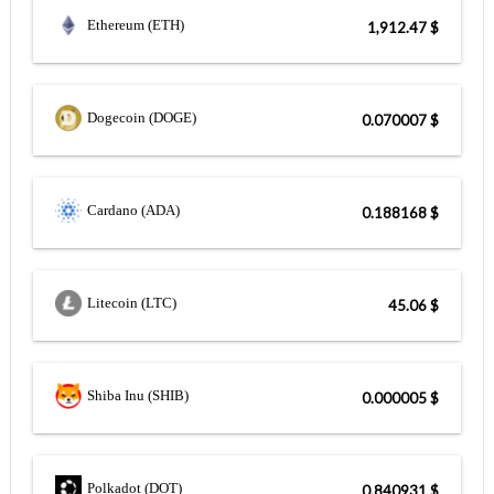
Ethereum (ETH)
$ 1,912.47
Dogecoin (DOGE)
$ 0.070007
Cardano (ADA)
$ 0.188168
Litecoin (LTC)
$ 45.06
Shiba Inu (SHIB)
$ 0.000005
Polkadot (DOT)
$ 0.840931