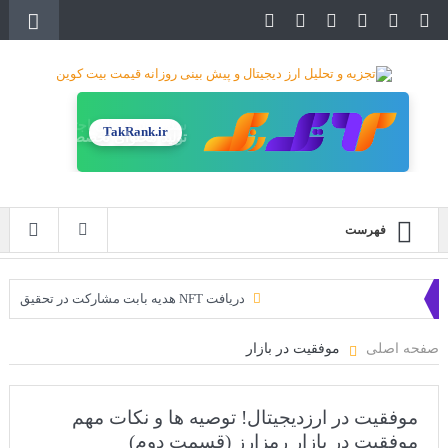
TakRank.ir
تولید محتوای تخصصی
فهرست
دریافت NFT هدیه بابت مشارکت در تحقیق
دریافت ارزدیجیتال رایگان
صفحه اصلی
موفقیت در بازار
خرید زمین‌های متاورس شیبا آغاز شده است!
سه ایردراپ عالی برای این ماه
موفقیت در ارزدیجیتال! توصیه ها و نکات مهم
موفقیت در بازار رمزارز (قسمت دوم)