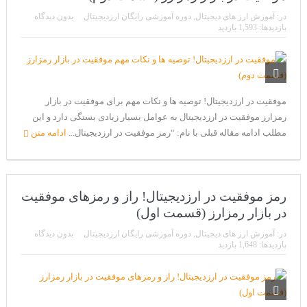
CoinEx سریع ترین برند درحال رشد در خدمات مالی!
در:
آموزش ارز های دیجیتال
,
دوره آموزشی رایگان ارزدیجیتال
بدون دیدگاه
تحریم ایران توسط استخر پولین!
بازدیدها: 1,593 بازدید
بیت کوین به امید ETF به 60،000 دلار رسید!
ورود 254 نهنگ جدید به بازار بیت کوین
موفقیت در ارزدیجیتال! توصیه ها و نکات مهم برای موفقیت در بازار
ایردراپ رمزارز Morpher (MPH)
رمزارز موفقیت در ارزدیجیتال به عوامل بسیار زیادی بستگی دارد و این
ایردراپ کریپتوتانک – CryptoTanks Airdrop
مطلب ادامه مقاله قبلی با نام: “رمز موفقیت در ارزدیجیتال...
ادامه متن
رمز موفقیت در ارزدیجیتال! راز و رمزهای موفقیت
در بازار رمزارز (قسمت اول)
در:
آموزش ارز های دیجیتال
,
دوره آموزشی رایگان ارزدیجیتال
بدون دیدگاه
بازدیدها: 1,648 بازدید