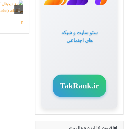
سئو سایت و شبکه
های اجتماعی
TakRank.ir
📊 قیمت 10 ارزدیجیتال برتر