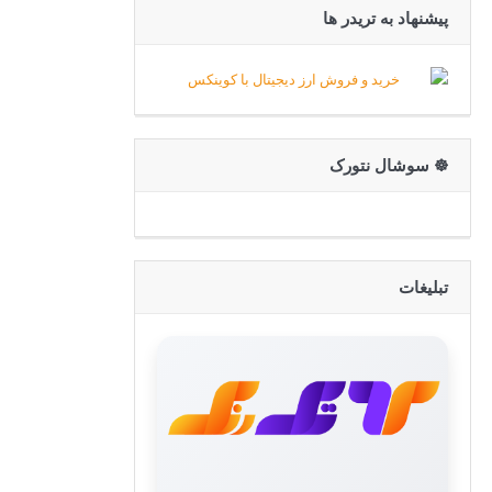
پیشنهاد به تریدر ها
☸️ سوشال نتورک
تبلیغات