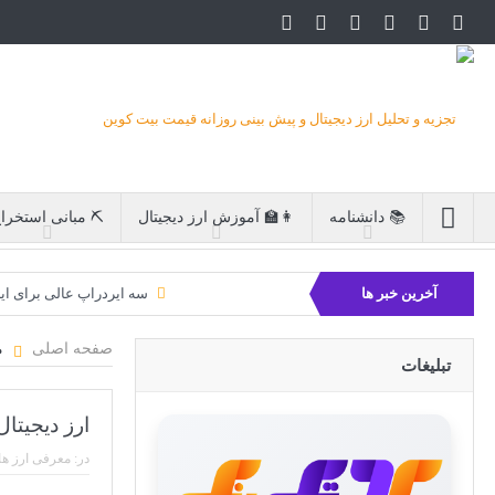
📚 دانشنامه
👩‍🏫 آموزش ارز دیجیتال
⛏ مبانی استخرا
آخرین خبر ها
سه ایردراپ عالی برای ای
بیت کوین 
صفحه اصلی
م
تبلیغات
ارز دیجیتال DOT و شبکه پولکادات (kadot
در:
معرفی ارز ها