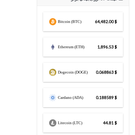
Bitcoin (BTC)
$ 64,482.00
Ethereum (ETH)
$ 1,896.53
Dogecoin (DOGE)
$ 0.068863
Cardano (ADA)
$ 0.188589
Litecoin (LTC)
$ 44.81