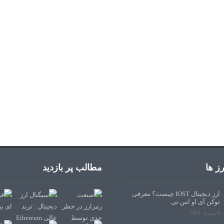
ز ها
مطالب پر بازدید
ارز دیجیتال IOST چیست؟ معرفی
توکن آی او اس تی
4 مرداد 1401