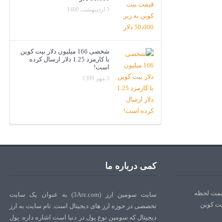
3 اردیبهشت 1400
شخصی 166 میلیون دلار بیت کوین
با کارمزد 1.25 دلار ارسال کرده
است!
3 مهر 1399
کمی درباره ما
سایت سومین ارز (3Arz.com) به عنوان یک سایت
تخصصی در حوزه ارز های دیجیتال است. نام سایت به ارز
دیجیتال که سومین نوع پول در دنیا است اشاره داره. پول