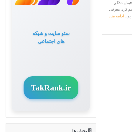
ارز دیجیتال DOT و شبکه پولکادات (Polkadot) چیست؟ ارز دیجیتال Dot و
م کرد. معرفی
ادامه متن
سئو سایت و شبکه
های اجتماعی
TakRank.ir
🗄 بخش ها