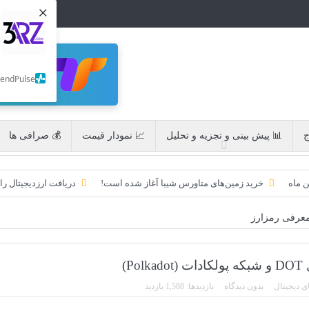
×
SendPulse
ج
📊 پیش بینی و تجزیه و تحلیل
📈 نمودار قیمت
💰 صرافی ها
ن ماه
خرید زمین‌های متاورس شیبا آغاز شده است!
دریافت ارزدیجیتال را
به امید ETF به 60،000 دلار رسید!
تحریم ایران توسط استخر پولین!
عرفی رمزارز
ایردراپ کریپتوتانک – CryptoTanks Airdrop
ایردراپ رمزارز Morpher (MPH)
Pol)
ی دیجیتال
بدون دیدگاه
بازدیدها: 1,588 بازدید