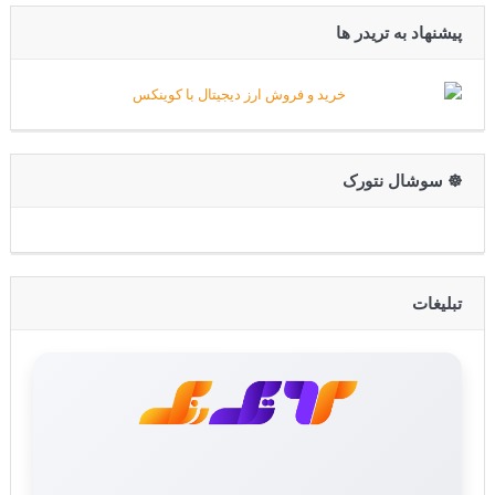
پیشنهاد به تریدر ها
☸️ سوشال نتورک
تبلیغات