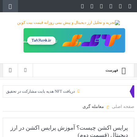
TakRank.ir
تولید محتوای تخصصی
فهرست
دریافت NFT هدیه بابت مشارکت در تحقیق
دریافت ارزدیجیتال رایگان
صفحه اصلی
معامله گری
خرید زمین‌های متاورس شیبا آغاز شده است!
سه ایردراپ عالی برای این ماه
پرایس اکشن چیست؟ آموزش پرایس اکشن در ارز
دیجیتال (قسمت دوم)