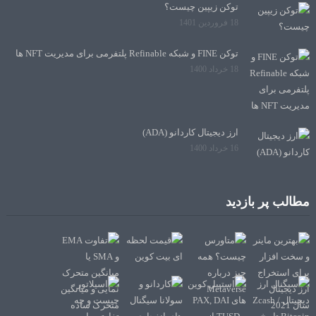
توکن زیپین چیست؟
18 فروردین 1401
توکن FINE و شبکه Refinable پلتفرمی برای مدیریت NFT ها
18 خرداد 1400
ارز دیجیتال کاردانو (ADA)
16 خرداد 1400
مطالب پر بازدید