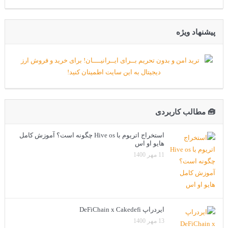
پیشنهاد ویژه
🧰 مطالب کاربردی
استخراج اتریوم با Hive os چگونه است؟ آموزش کامل
هایو او اس
11 مهر 1400
ایردراپ DeFiChain x Cakedefi
13 مهر 1400