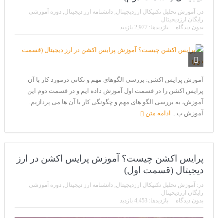
CoinEx سریع ترین برند درحال رشد در خدمات مالی!
در:
آموزش تحلیل تکنیکال ارزدیجیتال
,
دانشنامه ارز دیجیتال
,
دوره آموزشی
تحریم ایران توسط استخر پولین!
رایگان ارزدیجیتال
بدون دیدگاه
بازدیدها: 2,977 بازدید
بیت کوین به امید ETF به 60،000 دلار رسید!
ورود 254 نهنگ جدید به بازار بیت کوین
ایردراپ رمزارز Morpher (MPH)
آموزش پرایس اکشن: بررسی الگوهای مهم و نکاتی درمورد کار با آن
پرایس اکشن را در قسمت اول آموزش داده ایم و در قسمت دوم این
ایردراپ کریپتوتانک – CryptoTanks Airdrop
آموزش، به بررسی الگو های مهم و چگونگی کار با آن ها می پردازیم.
آموزش پ...
ادامه متن
پرایس اکشن چیست؟ آموزش پرایس اکشن در ارز
دیجیتال (قسمت اول)
در:
آموزش تحلیل تکنیکال ارزدیجیتال
,
دانشنامه ارز دیجیتال
,
دوره آموزشی
رایگان ارزدیجیتال
بدون دیدگاه
بازدیدها: 4,453 بازدید