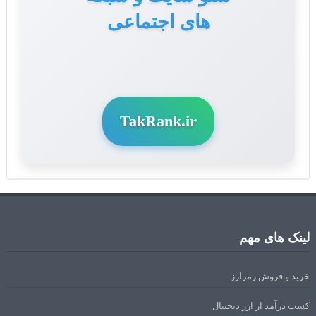
های اجتماعی
TakRank.ir
لینک های مهم
خرید و فروش رمزارز
کسب درآمد از ارز دیجیتال