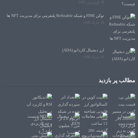
18 فروردین 1401
توکن FINE و شبکه Refinable پلتفرمی برای مدیریت NFT ها
18 خرداد 1400
ارز دیجیتال کاردانو (ADA)
16 خرداد 1400
مطالب پر بازدید