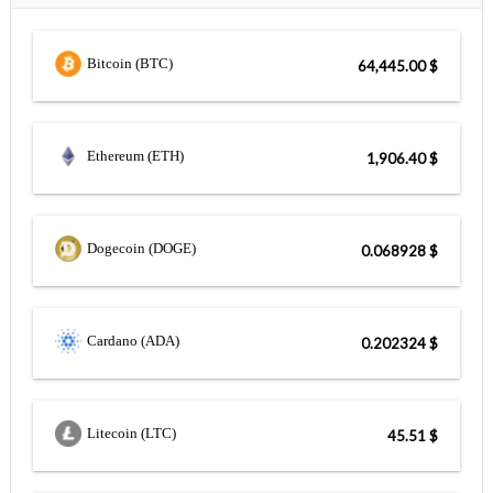
Bitcoin (BTC)
$ 64,445.00
Ethereum (ETH)
$ 1,906.40
Dogecoin (DOGE)
$ 0.068928
Cardano (ADA)
$ 0.202324
Litecoin (LTC)
$ 45.51