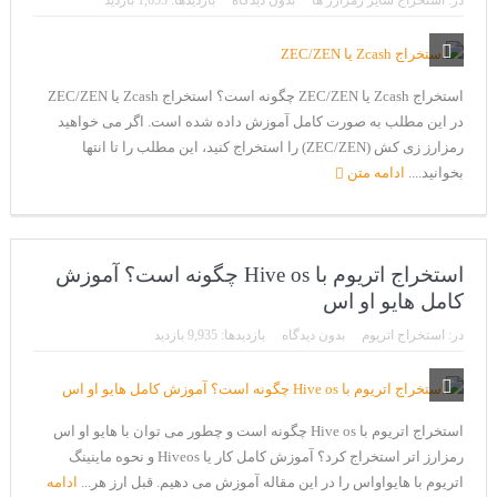
در:
استخراج سایر رمزارز ها
بدون دیدگاه
بازدیدها: 1,655 بازدید
CoinEx سریع ترین برند درحال رشد در خدمات مالی!
تحریم ایران توسط استخر پولین!
بیت کوین به امید ETF به 60،000 دلار رسید!
استخراج Zcash یا ZEC/ZEN چگونه است؟ استخراج Zcash یا ZEC/ZEN
در این مطلب به صورت کامل آموزش داده شده است. اگر می خواهید
ورود 254 نهنگ جدید به بازار بیت کوین
رمزارز زی کش (ZEC/ZEN) را استخراج کنید، این مطلب را تا انتها
ایردراپ رمزارز Morpher (MPH)
بخوانید....
ادامه متن
ایردراپ کریپتوتانک – CryptoTanks Airdrop
استخراج اتریوم با Hive os چگونه است؟ آموزش
کامل هایو او اس
در:
استخراج اتریوم
بدون دیدگاه
بازدیدها: 9,935 بازدید
استخراج اتریوم با Hive os چگونه است و چطور می توان با هایو او اس
رمزارز اتر استخراج کرد؟ آموزش کامل کار یا Hiveos و نحوه ماینینگ
اتریوم با هایواواس را در این مقاله آموزش می دهیم. قبل ارز هر...
ادامه