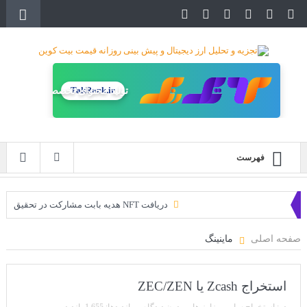
TakRank.ir
تولید محتوای تخصصی
فهرست
دریافت NFT هدیه بابت مشارکت در تحقیق
دریافت ارزدیجیتال رایگان
صفحه اصلی
ماینینگ
خرید زمین‌های متاورس شیبا آغاز شده است!
سه ایردراپ عالی برای این ماه
استخراج Zcash یا ZEC/ZEN