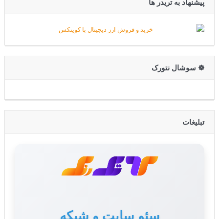
پیشنهاد به تریدر ها
☸️ سوشال نتورک
تبلیغات
سئو سایت و شبکه