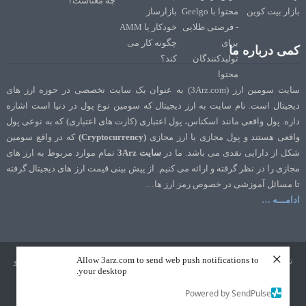
کمی درباره ما
سایت سومین ارز (3Arz.com) به عنوان یک سایت تخصصی در حوزه ارز های
دیجیتال است. نام سایت به ارز دیجیتال که سومین نوع پول در دنیا است اشاره
داره. پول واقعی مانند اسکناس، پول اعتباری (کارت های اعتباری) که به نوعی پول
واقعی هستند و پول مجازی یا ارز مجازی
(Cryptocurrency)
که در واقع سومین
شکل از دارایی نقدی می باشد. ما در
سایت 3Arz
تمام موارد مربوط به ارز های
مجازی را در نظر گرفته و ارائه می کنیم. از پیش بینی قیمت ارز های دیجیتال گرفته
تا مسائل آموزشی در خصوص رمز ارز ها…
ادامـــه …
×
Allow 3arz.com to send web push notifications to
تمامی حقوق نشر و تالیف برای سایت 3Arz.com محفوظ است. طراحی و سئو
your desktop.
توسط
تک رنک
Powered by SendPulse