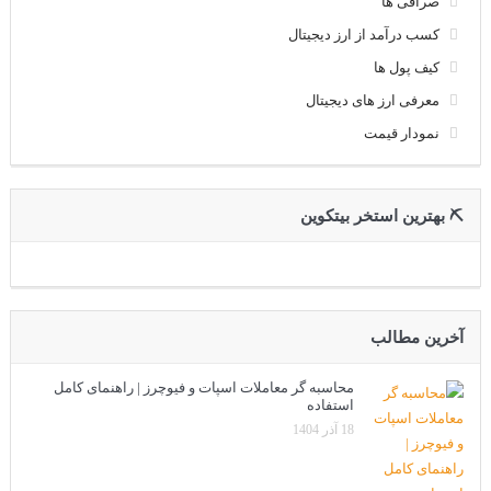
صرافی ها
کسب درآمد از ارز دیجیتال
کیف پول ها
معرفی ارز های دیجیتال
نمودار قیمت
⛏ بهترین استخر بیتکوین
آخرین مطالب
محاسبه گر معاملات اسپات و فیوچرز | راهنمای کامل
استفاده
18 آذر 1404