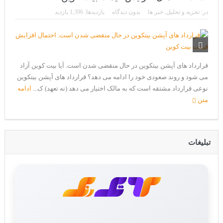
CoinEx سریع ترین برند درحال رشد در خدمات مالی!
در:
تجزیه و تحلیل
,
خبر ها
بدون دیدگاه
بازدیدها: 1,396 بازدید
تحریم ایران توسط استخر پولین!
بیت کوین به امید ETF به 60،000 دلار رسید!
ورود 254 نهنگ جدید به بازار بیت کوین
قرارداد های آپشن بیتکوین در حال منقضی شدن است. آیا بیت کوین آزاد
ایردراپ رمزارز Morpher (MPH)
می شود و روند صعودی خود را ادامه می دهد؟ قرارداد های آپشن بیتکوین
نوعی قرارداد مشتقه است که به مالک اختیار می دهد (نه تعهد) ک...
ادامه
ایردراپ کریپتوتانک – CryptoTanks Airdrop
متن
تبلیغات