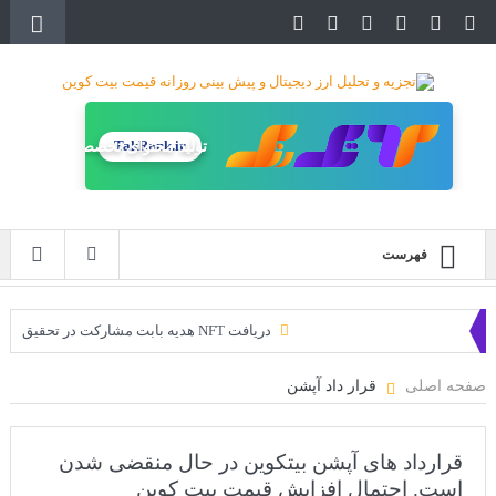
تولید محتوای تخصصی
TakRank.ir
فهرست
دریافت NFT هدیه بابت مشارکت در تحقیق
دریافت ارزدیجیتال رایگان
صفحه اصلی
قرار داد آپشن
خرید زمین‌های متاورس شیبا آغاز شده است!
سه ایردراپ عالی برای این ماه
قرارداد های آپشن بیتکوین در حال منقضی شدن
است. احتمال افزایش قیمت بیت کوین