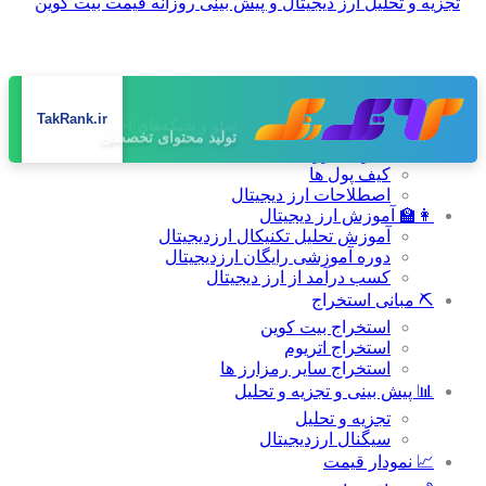
صفحه اصلی
TakRank.ir
📚 دانشنامه
تولید محتوای تخصصی
معرفی ارز های دیجیتال
کیف پول ها
اصطلاحات ارز دیجیتال
👩‍🏫 آموزش ارز دیجیتال
آموزش تحلیل تکنیکال ارزدیجیتال
دوره آموزشی رایگان ارزدیجیتال
کسب درآمد از ارز دیجیتال
⛏ مبانی استخراج
استخراج بیت کوین
استخراج اتریوم
استخراج سایر رمزارز ها
📊 پیش بینی و تجزیه و تحلیل
تجزیه و تحلیل
سیگنال ارزدیجیتال
📈 نمودار قیمت