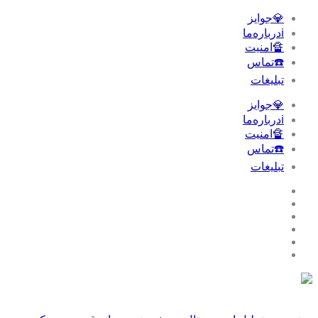
💎جوایز
ℹ️درباره‌ما
🔏امنیت
☎️تماس
تبلیغات‌
💎جوایز
ℹ️درباره‌ما
🔏امنیت
☎️تماس
تبلیغات‌