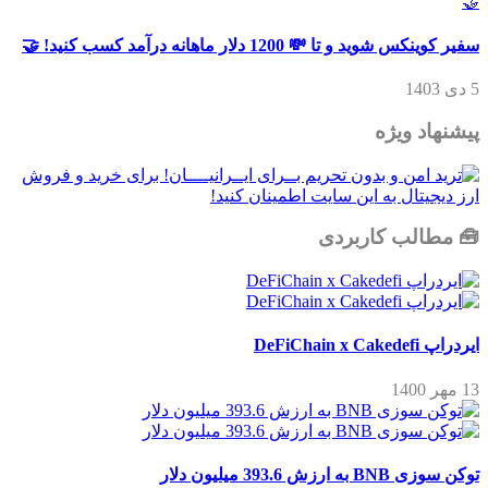
سفیر کوینکس شوید و تا 💸 1200 دلار ماهانه درآمد کسب کنید! 🤝
5 دی 1403
پیشنهاد ویژه
🧰 مطالب کاربردی
ایردراپ DeFiChain x Cakedefi
13 مهر 1400
توکن سوزی BNB به ارزش 393.6 میلیون دلار