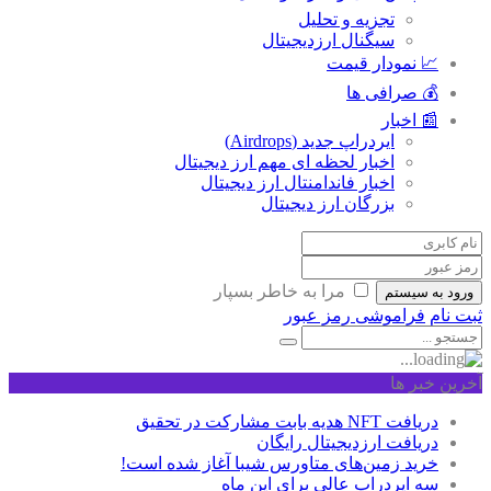
تجزیه و تحلیل
سیگنال ارزدیجیتال
📈 نمودار قیمت
💰 صرافی ها
📰 اخبار
ایردراپ جدید (Airdrops)
اخبار لحظه ای مهم ارز دیجیتال
اخبار فاندامنتال ارز دیجیتال
بزرگان ارز دیجیتال
مرا به خاطر بسپار
ورود به سیستم
ثبت نام
فراموشی رمز عبور
آخرین خبر ها
دریافت NFT هدیه بابت مشارکت در تحقیق
دریافت ارزدیجیتال رایگان
خرید زمین‌های متاورس شیبا آغاز شده است!
سه ایردراپ عالی برای این ماه