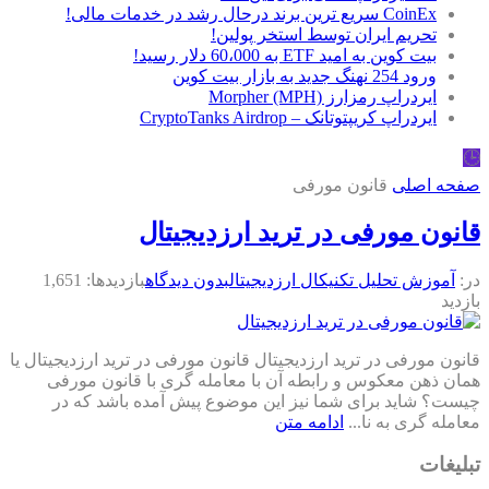
CoinEx سریع ترین برند درحال رشد در خدمات مالی!
تحریم ایران توسط استخر پولین!
بیت کوین به امید ETF به 60،000 دلار رسید!
ورود 254 نهنگ جدید به بازار بیت کوین
ایردراپ رمزارز Morpher (MPH)
ایردراپ کریپتوتانک – CryptoTanks Airdrop
🕒
صفحه اصلی
قانون مورفی
قانون مورفی در ترید ارزدیجیتال
در:
آموزش تحلیل تکنیکال ارزدیجیتال
بدون دیدگاه
بازدیدها: 1,651
بازدید
قانون مورفی در ترید ارزدیجیتال قانون مورفی در ترید ارزدیجیتال یا
همان ذهن معکوس و رابطه آن با معامله گری با قانون مورفی
چیست؟ شاید برای شما نیز این موضوع پیش آمده باشد که در
معامله گری به نا...
ادامه متن
تبلیغات