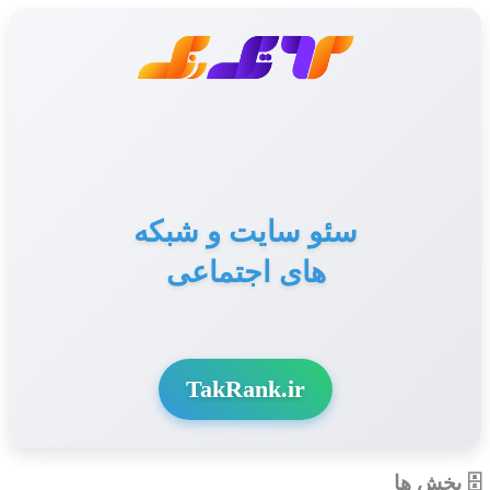
سئو سایت و شبکه
های اجتماعی
TakRank.ir
🗄 بخش ها