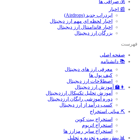
💰 صرافی ها
📰 اخبار
ایردراپ جدید (Airdrops)
اخبار لحظه ای مهم ارز دیجیتال
اخبار فاندامنتال ارز دیجیتال
بزرگان ارز دیجیتال
فهرست
صفحه اصلی
📚 دانشنامه
معرفی ارز های دیجیتال
کیف پول ها
اصطلاحات ارز دیجیتال
👩‍🏫 آموزش ارز دیجیتال
آموزش تحلیل تکنیکال ارزدیجیتال
دوره آموزشی رایگان ارزدیجیتال
کسب درآمد از ارز دیجیتال
⛏ مبانی استخراج
استخراج بیت کوین
استخراج اتریوم
استخراج سایر رمزارز ها
📊 پیش بینی و تجزیه و تحلیل