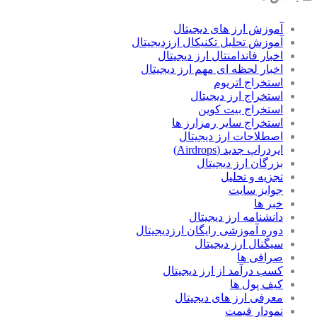
آموزش ارز های دیجیتال
آموزش تحلیل تکنیکال ارزدیجیتال
اخبار فاندامنتال ارز دیجیتال
اخبار لحظه ای مهم ارز دیجیتال
استخراج اتریوم
استخراج ارز دیجیتال
استخراج بیت کوین
استخراج سایر رمزارز ها
اصطلاحات ارز دیجیتال
ایردراپ جدید (Airdrops)
بزرگان ارز دیجیتال
تجزیه و تحلیل
جوایز سایت
خبر ها
دانشنامه ارز دیجیتال
دوره آموزشی رایگان ارزدیجیتال
سیگنال ارز دیجیتال
صرافی ها
کسب درآمد از ارز دیجیتال
کیف پول ها
معرفی ارز های دیجیتال
نمودار قیمت