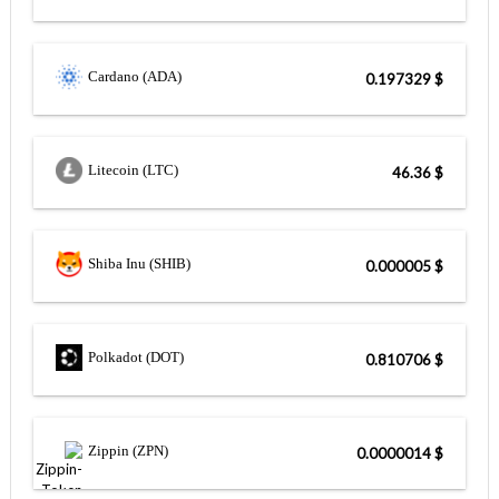
Cardano (ADA)
$ 0.197329
Litecoin (LTC)
$ 46.36
Shiba Inu (SHIB)
$ 0.000005
Polkadot (DOT)
$ 0.810706
Zippin (ZPN)
$ 0.0000014