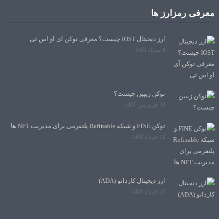
معرفی رمزارز ها
ارز دیجیتال IOST چیست؟ معرفی توکن آی او اس تی
4 مرداد 1401
توکن زیپین چیست؟
18 فروردین 1401
توکن FINE و شبکه Refinable پلتفرمی برای مدیریت NFT ها
18 خرداد 1400
ارز دیجیتال کاردانو (ADA)
16 خرداد 1400