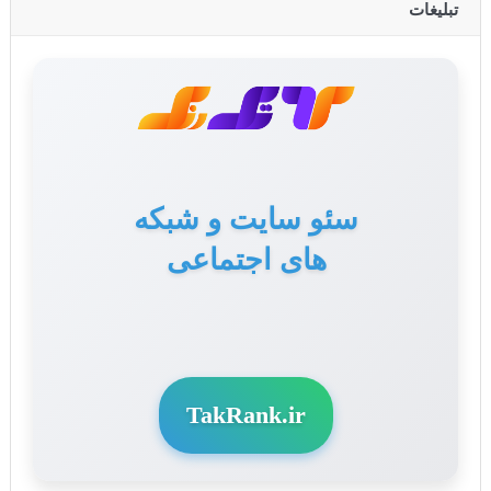
تبلیغات
سئو سایت و شبکه
تولید محتوا برای سایت
های اجتماعی
و سوشال مدیا
TakRank.ir