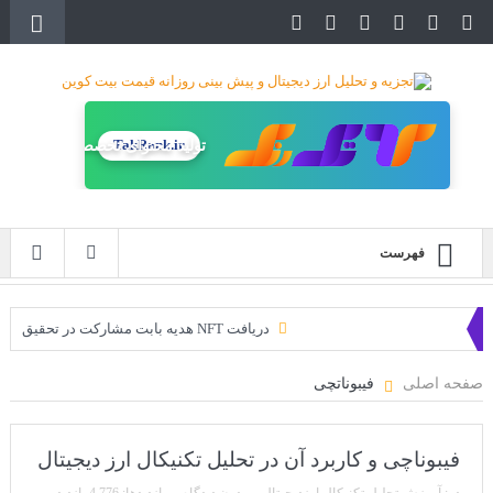
TakRank.ir
تولید محتوای تخصصی
فهرست
دریافت NFT هدیه بابت مشارکت در تحقیق
دریافت ارزدیجیتال رایگان
صفحه اصلی
فیبوناتچی
خرید زمین‌های متاورس شیبا آغاز شده است!
سه ایردراپ عالی برای این ماه
فیبوناچی و کاربرد آن در تحلیل تکنیکال ارز دیجیتال