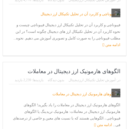
در:
آموزش تحلیل تکنیکال ارزدیجیتال
بدون دیدگاه
بازدیدها: 4,776 بازدید
CoinEx سریع ترین برند درحال رشد در خدمات مالی!
تحریم ایران توسط استخر پولین!
بیت کوین به امید ETF به 60،000 دلار رسید!
فیبوناچی و کاربرد آن در تحلیل تکنیکال ارز دیجیتال فیبوناچی چیست و
نحوه کاربرد آن در تحلیل تکنیکال ارز های دیجیتال چگونه است؟ در این
ورود 254 نهنگ جدید به بازار بیت کوین
مطلب فیبوناچی را به صورت کامل و تصویری آموزش می دهیم. نحوه...
ایردراپ رمزارز Morpher (MPH)
ادامه متن
ایردراپ کریپتوتانک – CryptoTanks Airdrop
الگوهای هارمونیک ارز دیجیتال در معاملات
در:
آموزش تحلیل تکنیکال ارزدیجیتال
بدون دیدگاه
بازدیدها: 2,239 بازدید
الگوهای هارمونیک ارز دیجیتال در معاملات را یاد بگیرید! الگوهای
هارمونیک ارز دیجیتال در معاملات: هارمونیک تریدینگ یا الگوهای
فیبوناچی ، الگوهایی هستند که با نسبت های معین و خاصی از درصدهای
فی...
ادامه متن