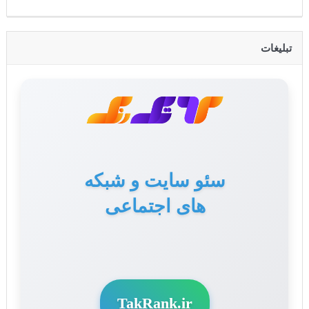
تبلیغات
سئو سایت و شبکه
تولید محتوا برای سایت
های اجتماعی
و سوشال مدیا
TakRank.ir