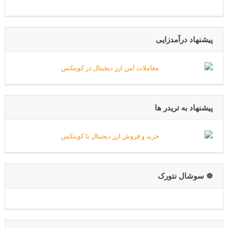
پیشنهاد درآمدزایی
پیشنهاد به تریدر ها
☸️ سوشال نتورک