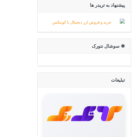
پیشنهاد به تریدر ها
☸️ سوشال نتورک
تبلیغات