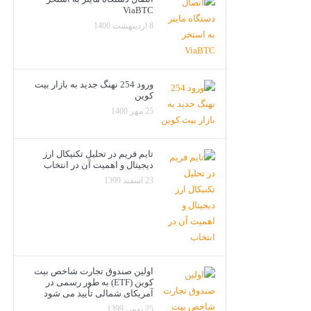
ViaBTC
8 اردیبهشت 1400
ورود 254 نهنگ جدید به بازار بیت
کوین
25 مهر 1400
تایم فریم در تحلیل تکنیکال ارز
دیجیتال و اهمیت آن در انتخاب
23 اسفند 1399
اولین صندوق تجارت شاخص بیت
کوین (ETF) به طور رسمی در
آمریکای شمالی تأیید می شود
25 بهمن 1399