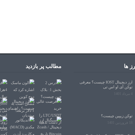
ز ها
مطالب پر بازدید
ارز دیجیتال IOST چیست؟ معرفی
توکن آی او اس تی
4 مرداد 1401
توکن زیپین چیست؟
18 فروردین 1401