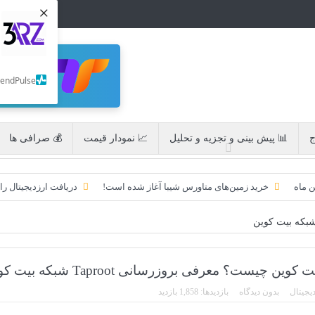
×
SendPulse
ج
📊 پیش بینی و تجزیه و تحلیل
📈 نمودار قیمت
💰 صرافی ها
ن ماه
خرید زمین‌های متاورس شیبا آغاز شده است!
دریافت ارزدیجیتال را
به امید ETF به 60،000 دلار رسید!
تحریم ایران توسط استخر پولین!
بکه بیت کوین
ایردراپ کریپتوتانک – CryptoTanks Airdrop
ایردراپ رمزارز Morpher (MPH)
ن چیست؟ معرفی بروزرسانی Taproot شبکه بیت کوین
دیجیتال
بدون دیدگاه
بازدیدها: 1,858 بازدید