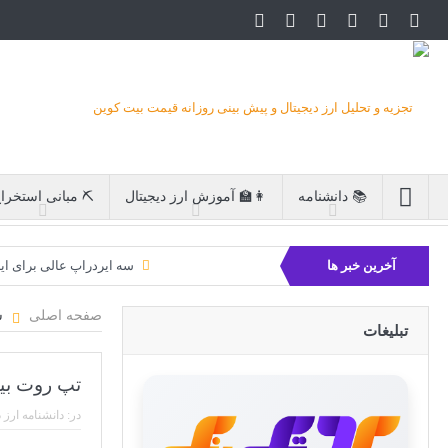
📚 دانشنامه
👩‍🏫 آموزش ارز دیجیتال
⛏ مبانی استخرا
آخرین خبر ها
سه ایردراپ عالی برای ای
بیت کوین 
صفحه اصلی
ش
تبلیغات
تپ روت بیت کوی
در:
دانشنامه ارز 