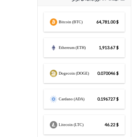
Bitcoin (BTC)
$ 64,781.00
Ethereum (ETH)
$ 1,913.67
Dogecoin (DOGE)
$ 0.070046
Cardano (ADA)
$ 0.196727
Litecoin (LTC)
$ 46.22