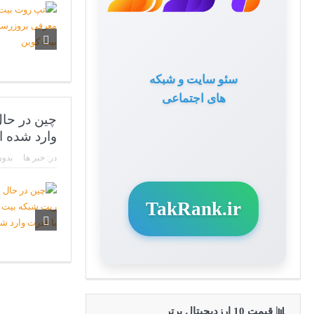
سئو سایت و شبکه
های اجتماعی
چین در حا
وارد شده 
در:
خبر ها
بدون
TakRank.ir
📊 قیمت 10 ارزدیجیتال برتر