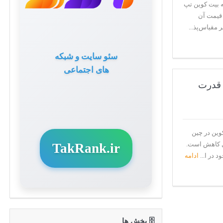
چیست؟ معرفی بروزرسانی Taproot شبکه بیت کوین تپ
 قیمت آن
سئو سایت و شبکه
های اجتماعی
 قدرت
وین در چین
ال کاهش است.
TakRank.ir
 در ا...
ادامه
🗄 بخش ها