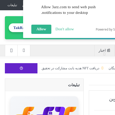
💎جوایز
ℹ️درباره‌ما
🔏امنیت
☎️تماس
تبلیغات‌
Allow 3arz.com to send web push
notifications to your desktop.
TakRank.ir
تولید محتوای تخصصی
Allow
Don't allow
Powered by 
📰 اخبار
یگان
دریافت NFT هدیه بابت مشارکت در تحقیق
🕒
CoinEx سریع ترین برند درحال رشد در خدمات مالی!
تبلیغات
ورود 254 نهنگ جدید به بازار بیت کوین