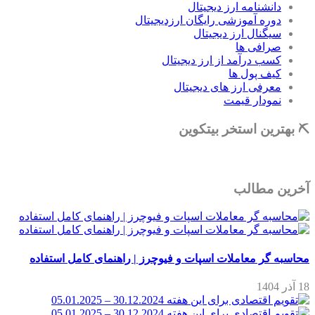
دانشنامه ارز دیجیتال
دوره آموزشی رایگان ارزدیجیتال
سیگنال ارز دیجیتال
صرافی ها
کسب درآمد از ارز دیجیتال
کیف پول ها
معرفی ارز های دیجیتال
نمودار قیمت
⛏ بهترین استخر بیتکوین
آخرین مطالب
محاسبه گر معاملات اسپات و فیوچرز | راهنمای کامل استفاده
18 آذر 1404