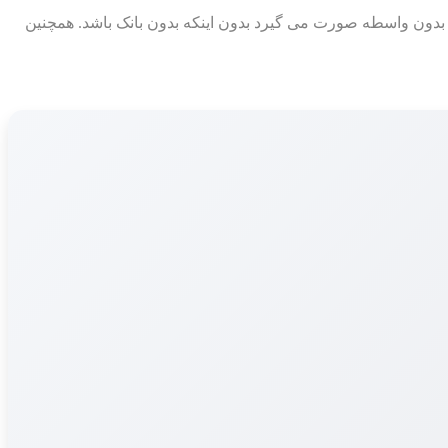
 در سال 2009 توسط شخص ناشناسی با نام مستعار Satoshi Nakamoto ایجاد شد. معاملات بدون واسطه صورت می گیرد بدون اینکه بدون بانک باشد. همچنین