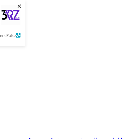
×
SendPulse