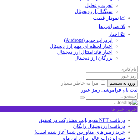
تجزیه و تحلیل
سیگنال ارزدیجیتال
📈 نمودار قیمت
💰 صرافی ها
📰 اخبار
ایردراپ جدید (Airdrops)
اخبار لحظه ای مهم ارز دیجیتال
اخبار فاندامنتال ارز دیجیتال
بزرگان ارز دیجیتال
مرا به خاطر بسپار
ورود به سیستم
ثبت نام
فراموشی رمز عبور
آخرین خبر ها
دریافت NFT هدیه بابت مشارکت در تحقیق
دریافت ارزدیجیتال رایگان
خرید زمین‌های متاورس شیبا آغاز شده است!
سه ایردراپ عالی برای این ماه