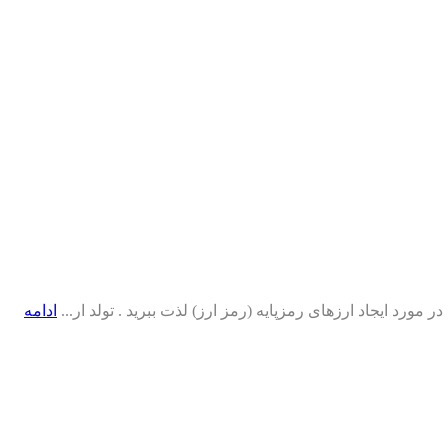
 مورد ایجاد ارزهای رمزپایه (رمز ارز) لذت ببرید . تولد ار...
ادامه