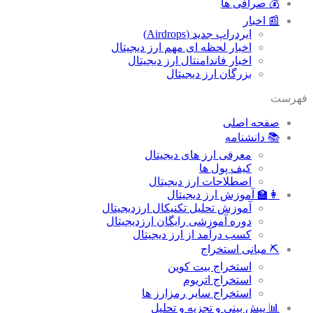
💰 صرافی ها
📰 اخبار
ایردراپ جدید (Airdrops)
اخبار لحظه ای مهم ارز دیجیتال
اخبار فاندامنتال ارز دیجیتال
بزرگان ارز دیجیتال
فهرست
صفحه اصلی
📚 دانشنامه
معرفی ارز های دیجیتال
کیف پول ها
اصطلاحات ارز دیجیتال
👩‍🏫 آموزش ارز دیجیتال
آموزش تحلیل تکنیکال ارزدیجیتال
دوره آموزشی رایگان ارزدیجیتال
کسب درآمد از ارز دیجیتال
⛏ مبانی استخراج
استخراج بیت کوین
استخراج اتریوم
استخراج سایر رمزارز ها
📊 پیش بینی و تجزیه و تحلیل