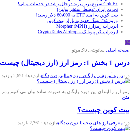
CoinEx سریع ترین برند درحال رشد در خدمات مالی!
تحریم ایران توسط استخر پولین!
بیت کوین به امید ETF به 60،000 دلار رسید!
ورود 254 نهنگ جدید به بازار بیت کوین
ایردراپ رمزارز Morpher (MPH)
ایردراپ کریپتوتانک – CryptoTanks Airdrop
🕒
صفحه اصلی
ساتوشی ناکاموتو
درس 1 بخش 1: رمز ارز (ارز دیجیتال) چیست؟
در:
دوره آموزشی رایگان ارزدیجیتال
بدون دیدگاه
بازدیدها: 2,651 بازدید
رمز ارز را ابتدای این دوره رایگان به صورت ساده بیان می کنیم رمز ارز
متن
بیت کوین چیست؟
در:
معرفی ارز های دیجیتال
بدون دیدگاه
بازدیدها: 2,361 بازدید