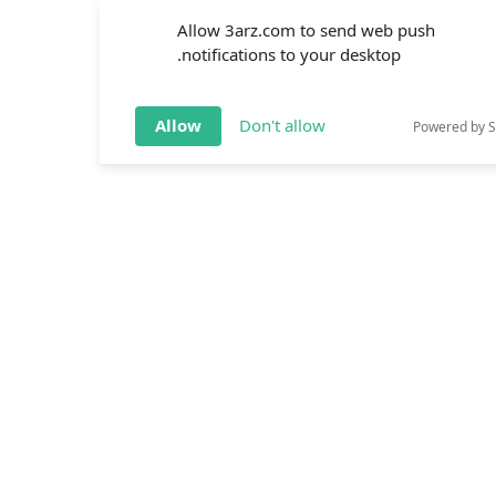
Allow 3arz.com to send web push
notifications to your desktop.
Allow
Don't allow
Powered by 