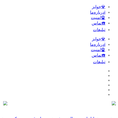
💎جوایز
ℹ️درباره‌ما
🔏امنیت
☎️تماس
تبلیغات‌
💎جوایز
ℹ️درباره‌ما
🔏امنیت
☎️تماس
تبلیغات‌