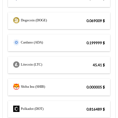
Dogecoin (DOGE)
$ 0.069009
Cardano (ADA)
$ 0.199999
Litecoin (LTC)
$ 45.41
Shiba Inu (SHIB)
$ 0.000005
Polkadot (DOT)
$ 0.816489