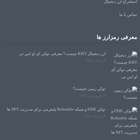
استخراج ارز دیجیتال
تماس با ما
معرفی رمزارز ها
ارز دیجیتال IOST چیست؟ معرفی توکن آی او اس تی
4 مرداد 1401
توکن زیپین چیست؟
18 فروردین 1401
توکن FINE و شبکه Refinable پلتفرمی برای مدیریت NFT ها
18 خرداد 1400