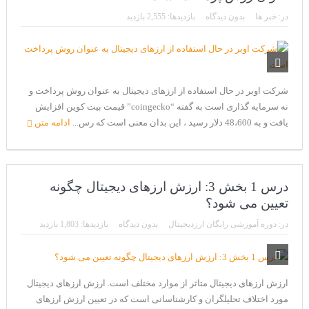
CoinEx سریع ترین برند درحال رشد در خدمات مالی!
در:
خبر ها
بدون دیدگاه
بازدیدها: 2,555 بازدید
تحریم ایران توسط استخر پولین!
بیت کوین به امید ETF به 60،000 دلار رسید!
ورود 254 نهنگ جدید به بازار بیت کوین
شرکت اوبر در حال استفاده از ارزهای دیجیتال به عنوان روش پرداخت و
ایردراپ رمزارز Morpher (MPH)
نه سرمایه گذاری است به گفته “coingecko” قیمت بیت کوین افزایش
یافت و به 48،600 دلار رسید ، این بدان معنی است که رس...
ادامه متن
ایردراپ کریپتوتانک – CryptoTanks Airdrop
درس 1 بخش 3: ارزش ارزهای دیجیتال چگونه
تعیین می شود؟
در:
دوره آموزشی رایگان ارزدیجیتال
بدون دیدگاه
بازدیدها: 1,803 بازدید
ارزش ارزهای دیجیتال متاثر از موارد مختلف است. ارزش ارزهای دیجیتال
مورد اختلاف تحلیلگران و کارشناسانی است که در تعیین ارزش ارزهای