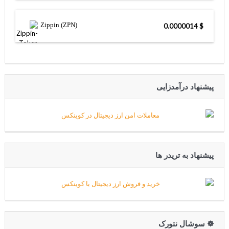
Zippin (ZPN)
$ 0.0000014
پیشنهاد درآمدزایی
پیشنهاد به تریدر ها
☸️ سوشال نتورک