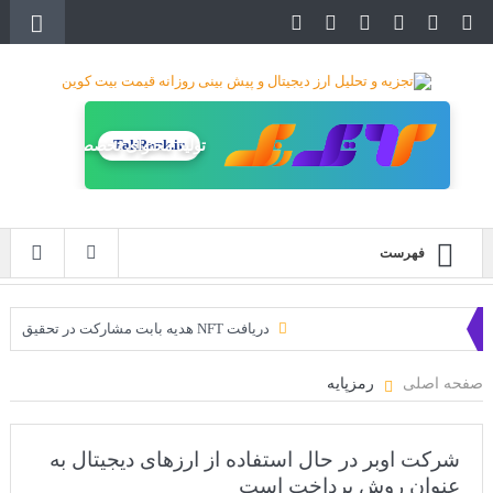
TakRank.ir
تولید محتوای تخصصی
فهرست
دریافت NFT هدیه بابت مشارکت در تحقیق
دریافت ارزدیجیتال رایگان
صفحه اصلی
رمزپایه
خرید زمین‌های متاورس شیبا آغاز شده است!
سه ایردراپ عالی برای این ماه
شرکت اوبر در حال استفاده از ارزهای دیجیتال به
عنوان روش پرداخت است