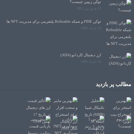
توکن زیپین چیست؟
18 فروردین 1401
توکن FINE و شبکه Refinable پلتفرمی برای مدیریت NFT ها
18 خرداد 1400
ارز دیجیتال کاردانو (ADA)
16 خرداد 1400
مطالب پر بازدید