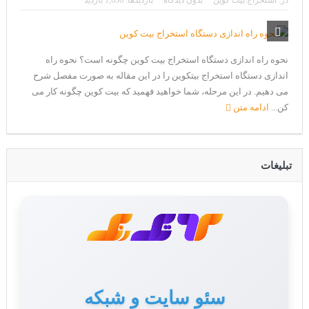
در:
استخراج بیت کوین
بدون دیدگاه
بازدیدها: 1,656 بازدید
CoinEx سریع ترین برند درحال رشد در خدمات مالی!
تحریم ایران توسط استخر پولین!
بیت کوین به امید ETF به 60،000 دلار رسید!
نحوه راه اندازی دستگاه استخراج بیت کوین چگونه است؟ نحوه راه
اندازی دستگاه استخراج بیتکوین را در این مقاله به صورت مفصل شرح
ورود 254 نهنگ جدید به بازار بیت کوین
می دهیم. در این مرحله، شما خواهید فهمید که بیت کوین چگونه کار می
ایردراپ رمزارز Morpher (MPH)
کن...
ادامه متن
ایردراپ کریپتوتانک – CryptoTanks Airdrop
تبلیغات
سئو سایت و شبکه