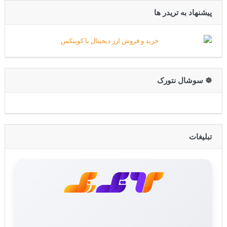
پیشنهاد به تریدر ها
☸️ سوشال نتورک
تبلیغات