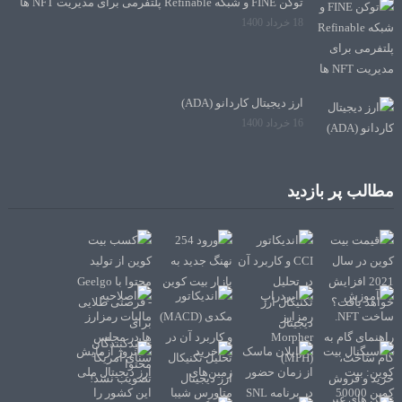
توکن FINE و شبکه Refinable پلتفرمی برای مدیریت NFT ها
18 خرداد 1400
ارز دیجیتال کاردانو (ADA)
16 خرداد 1400
مطالب پر بازدید