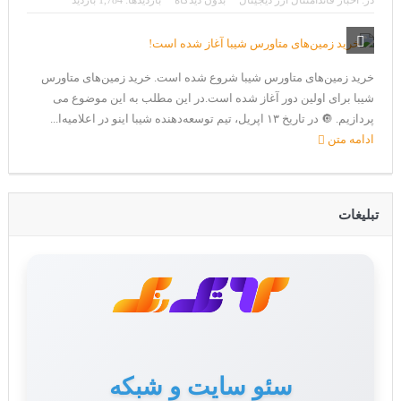
در:
اخبار فاندامنتال ارز دیجیتال
بدون دیدگاه
بازدیدها: 1,784 بازدید
CoinEx سریع ترین برند درحال رشد در خدمات مالی!
تحریم ایران توسط استخر پولین!
بیت کوین به امید ETF به 60،000 دلار رسید!
خرید زمین‌های متاورس شیبا شروع شده است. خرید زمین‌های متاورس
شیبا برای اولین دور آغاز شده است.در این مطلب به این موضوع می
ورود 254 نهنگ جدید به بازار بیت کوین
پردازیم. 🔘 در تاریخ ۱۳ اپریل، تیم توسعه‌دهنده شیبا اینو در اعلامیه‌ا...
ایردراپ رمزارز Morpher (MPH)
ادامه متن
ایردراپ کریپتوتانک – CryptoTanks Airdrop
تبلیغات
سئو سایت و شبکه