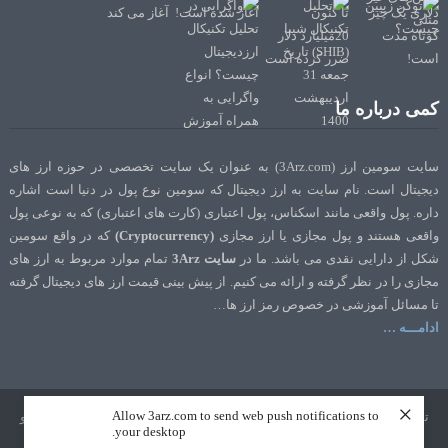
کمی درباره ما
سایت سومین ارز (3Arz.com) به عنوان یک سایت تخصصی در حوزه ارز های
دیجیتال است. نام سایت به ارز دیجیتال که سومین نوع پول در دنیا است اشاره
داره. پول واقعی مانند اسکناس، پول اعتباری (کارت های اعتباری) که به نوعی پول
واقعی هستند و پول مجازی یا ارز مجازی
(Cryptocurrency)
که در واقع سومین
شکل از دارایی نقدی می باشد. ما در
سایت 3Arz
تمام موارد مربوط به ارز های
مجازی را در نظر گرفته و ارائه می کنیم. از پیش بینی قیمت ارز های دیجیتال گرفته
تا مسائل آموزشی در خصوص رمز ارز ها…
ادامـــه …
×
Allow 3arz.com to send web push notifications to
تمامی حقوق نشر و تالیف برای سایت 3Arz.com محفوظ است. طراحی و سئو
your desktop.
توسط
تک رنک