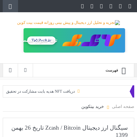
TakRank.ir
تولید محتوای تخصصی
فهرست
دریافت NFT هدیه بابت مشارکت در تحقیق
دریافت ارزدیجیتال رایگان
صفحه اصلی
خرید بیتکوین
خرید زمین‌های متاورس شیبا آغاز شده است!
سه ایردراپ عالی برای این ماه
سیگنال ارز دیجیتال Zcash / Bitcoin تاریخ 26 بهمن
1399