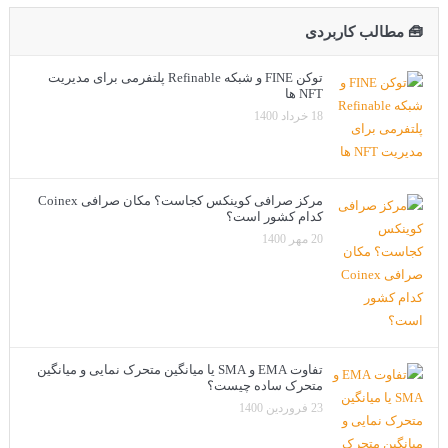
🧰 مطالب کاربردی
توکن FINE و شبکه Refinable پلتفرمی برای مدیریت
NFT ها
18 خرداد 1400
مرکز صرافی کوینکس کجاست؟ مکان صرافی Coinex
کدام کشور است؟
20 مهر 1400
تفاوت EMA و SMA یا میانگین متحرک نمایی و میانگین
متحرک ساده چیست؟
23 فروردین 1400