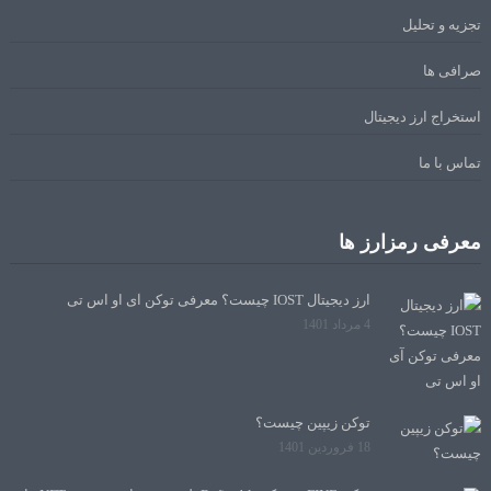
تجزیه و تحلیل
صرافی ها
استخراج ارز دیجیتال
تماس با ما
معرفی رمزارز ها
ارز دیجیتال IOST چیست؟ معرفی توکن آی او اس تی
4 مرداد 1401
توکن زیپین چیست؟
18 فروردین 1401