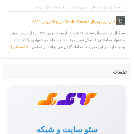
CoinEx سریع ترین برند درحال رشد در خدمات مالی!
در:
سیگنال ارز دیجیتال
بدون دیدگاه
بازدیدها: 1,887 بازدید
تحریم ایران توسط استخر پولین!
بیت کوین به امید ETF به 60،000 دلار رسید!
سیگنال ارز دیجیتال Zcash / Bitcoin تاریخ 26 بهمن 1399 را از دست ندهید.
ورود 254 نهنگ جدید به بازار بیت کوین
پیشنهاد معاملاتی: احتمال تغییر موقت خط حمایت پیشنهادی (0.00275)
ایردراپ رمزارز Morpher (MPH)
وجود دارد. در این صورت ، معامله گران می توانند بر اساس...
ادامه متن
ایردراپ کریپتوتانک – CryptoTanks Airdrop
تبلیغات
سئو سایت و شبکه