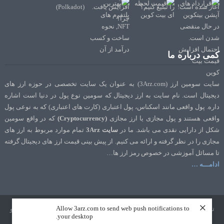
کمی درباره ما
سایت سومین ارز (3Arz.com) به عنوان یک سایت تخصصی در حوزه ارز های
دیجیتال است. نام سایت به ارز دیجیتال که سومین نوع پول در دنیا است اشاره
داره. پول واقعی مانند اسکناس، پول اعتباری (کارت های اعتباری) که به نوعی پول
واقعی هستند و پول مجازی یا ارز مجازی
(Cryptocurrency)
که در واقع سومین
شکل از دارایی نقدی می باشد. ما در
سایت 3Arz
تمام موارد مربوط به ارز های
مجازی را در نظر گرفته و ارائه می کنیم. از پیش بینی قیمت ارز های دیجیتال گرفته
تا مسائل آموزشی در خصوص رمز ارز ها…
ادامـــه …
×
Allow 3arz.com to send web push notifications to
تمامی حقوق نشر و تالیف برای سایت 3Arz.com محفوظ است. طراحی و سئو
your desktop.
توسط
تک رنک