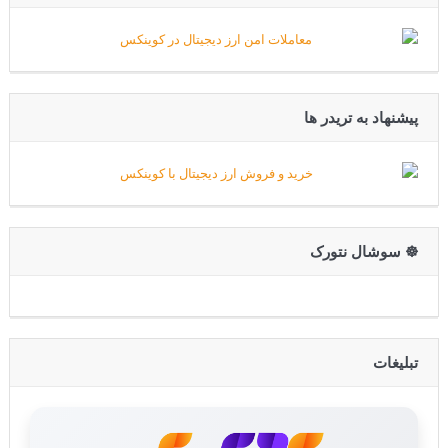
پیشنهاد به تریدر ها
☸️ سوشال نتورک
تبلیغات