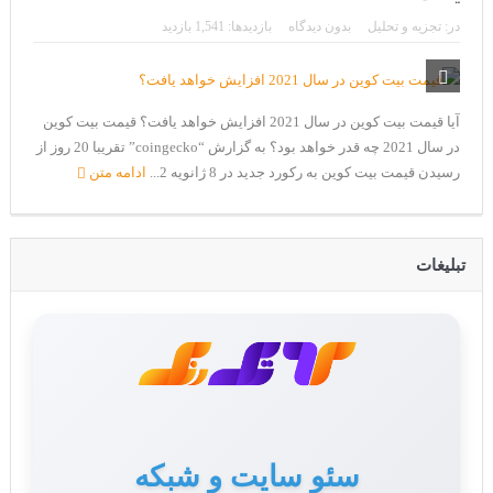
CoinEx سریع ترین برند درحال رشد در خدمات مالی!
در:
تجزیه و تحلیل
بدون دیدگاه
بازدیدها: 1,541 بازدید
تحریم ایران توسط استخر پولین!
بیت کوین به امید ETF به 60،000 دلار رسید!
آیا قیمت بیت کوین در سال 2021 افزایش خواهد یافت؟ قیمت بیت کوین
ورود 254 نهنگ جدید به بازار بیت کوین
در سال 2021 چه قدر خواهد بود؟ به گزارش “coingecko” تقریبا 20 روز از
ایردراپ رمزارز Morpher (MPH)
رسیدن قیمت بیت کوین به رکورد جدید در 8 ژانویه 2...
ادامه متن
ایردراپ کریپتوتانک – CryptoTanks Airdrop
تبلیغات
تولید محتوا برای سایت
سئو سایت و شبکه