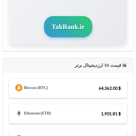
TakRank.ir
📊 قیمت 10 ارزدیجیتال برتر
Bitcoin (BTC)
$ 64,362.00
Ethereum (ETH)
$ 1,901.81