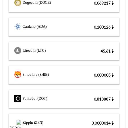
Dogecoin (DOGE)
$ 0.069217
Cardano (ADA)
$ 0.200126
Litecoin (LTC)
$ 45.61
Shiba Inu (SHIB)
$ 0.000005
Polkadot (DOT)
$ 0.818887
Zippin (ZPN)
$ 0.0000014