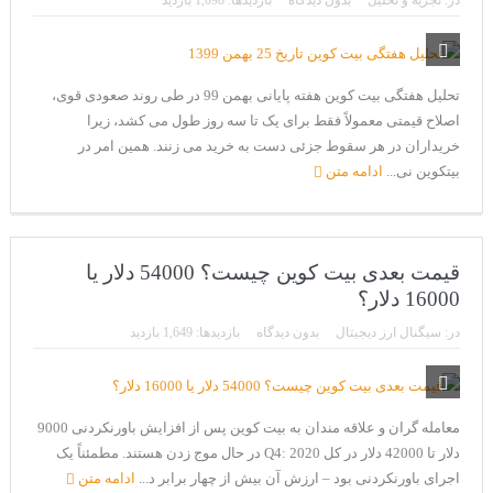
در:
تجزیه و تحلیل
بدون دیدگاه
بازدیدها: 1,098 بازدید
CoinEx سریع ترین برند درحال رشد در خدمات مالی!
تحریم ایران توسط استخر پولین!
بیت کوین به امید ETF به 60،000 دلار رسید!
تحلیل هفتگی بیت کوین هفته پایانی بهمن 99 در طی روند صعودی قوی،
اصلاح قیمتی معمولاً فقط برای یک تا سه روز طول می کشد، زیرا
ورود 254 نهنگ جدید به بازار بیت کوین
خریداران در هر سقوط جزئی دست به خرید می زنند. همین امر در
ایردراپ رمزارز Morpher (MPH)
بیتکوین نی...
ادامه متن
ایردراپ کریپتوتانک – CryptoTanks Airdrop
قیمت بعدی بیت کوین چیست؟ 54000 دلار یا
16000 دلار؟
در:
سیگنال ارز دیجیتال
بدون دیدگاه
بازدیدها: 1,649 بازدید
معامله گران و علاقه مندان به بیت کوین پس از افزایش باورنکردنی 9000
دلار تا 42000 دلار در کل Q4: 2020 در حال موج زدن هستند. مطمئناً یک
اجرای باورنکردنی بود – ارزش آن بیش از چهار برابر د...
ادامه متن