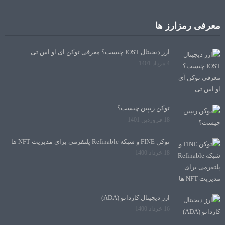
معرفی رمزارز ها
ارز دیجیتال IOST چیست؟ معرفی توکن آی او اس تی
4 مرداد 1401
توکن زیپین چیست؟
18 فروردین 1401
توکن FINE و شبکه Refinable پلتفرمی برای مدیریت NFT ها
18 خرداد 1400
ارز دیجیتال کاردانو (ADA)
16 خرداد 1400