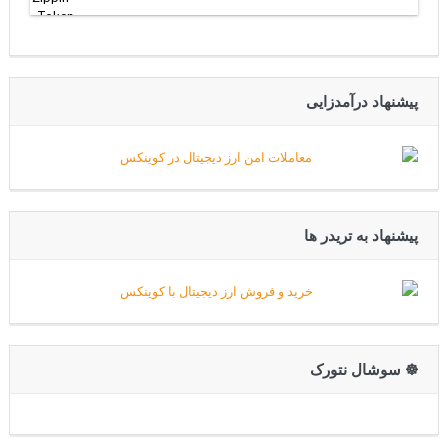
پیشنهاد درآمدزایی
پیشنهاد به تریدر ها
☸️ سوشال نتورک