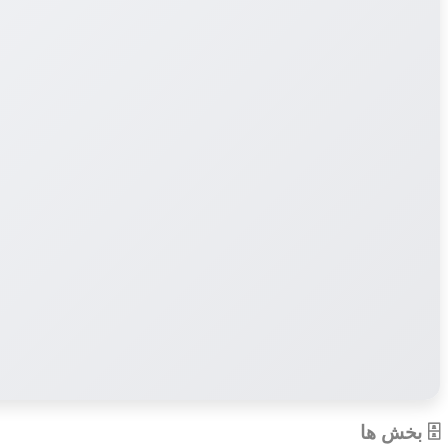
🗄 بخش ها