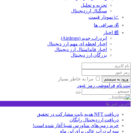
تجزیه و تحلیل
سیگنال ارزدیجیتال
📈 نمودار قیمت
💰 صرافی ها
📰 اخبار
ایردراپ جدید (Airdrops)
اخبار لحظه ای مهم ارز دیجیتال
اخبار فاندامنتال ارز دیجیتال
بزرگان ارز دیجیتال
مرا به خاطر بسپار
ورود به سیستم
ثبت نام
فراموشی رمز عبور
آخرین خبر ها
دریافت NFT هدیه بابت مشارکت در تحقیق
دریافت ارزدیجیتال رایگان
خرید زمین‌های متاورس شیبا آغاز شده است!
سه ایردراپ عالی برای این ماه