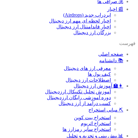
💰 صرافی ها
📰 اخبار
ایردراپ جدید (Airdrops)
اخبار لحظه ای مهم ارز دیجیتال
اخبار فاندامنتال ارز دیجیتال
بزرگان ارز دیجیتال
فهرست
صفحه اصلی
📚 دانشنامه
معرفی ارز های دیجیتال
کیف پول ها
اصطلاحات ارز دیجیتال
👩‍🏫 آموزش ارز دیجیتال
آموزش تحلیل تکنیکال ارزدیجیتال
دوره آموزشی رایگان ارزدیجیتال
کسب درآمد از ارز دیجیتال
⛏ مبانی استخراج
استخراج بیت کوین
استخراج اتریوم
استخراج سایر رمزارز ها
📊 پیش بینی و تجزیه و تحلیل