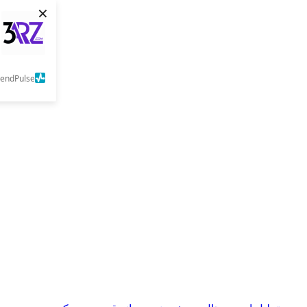
×
SendPulse