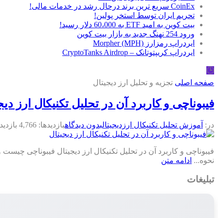
CoinEx سریع ترین برند درحال رشد در خدمات مالی!
تحریم ایران توسط استخر پولین!
بیت کوین به امید ETF به 60،000 دلار رسید!
ورود 254 نهنگ جدید به بازار بیت کوین
ایردراپ رمزارز Morpher (MPH)
ایردراپ کریپتوتانک – CryptoTanks Airdrop
🕒
صفحه اصلی
تجزیه و تحلیل ارز دیجیتال
فیبوناچی و کاربرد آن در تحلیل تکنیکال ارز دیج
در:
آموزش تحلیل تکنیکال ارزدیجیتال
بدون دیدگاه
بازدیدها: 4,766 بازدید
فیبوناچی و کاربرد آن در تحلیل تکنیکال ارز دیجیتال فیبوناچی چیست
نحوه...
ادامه متن
تبلیغات