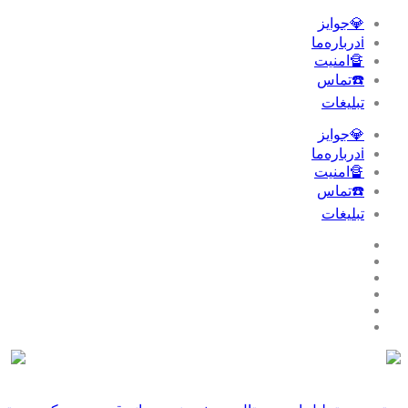
💎جوایز
ℹ️درباره‌ما
🔏امنیت
☎️تماس
تبلیغات‌
💎جوایز
ℹ️درباره‌ما
🔏امنیت
☎️تماس
تبلیغات‌