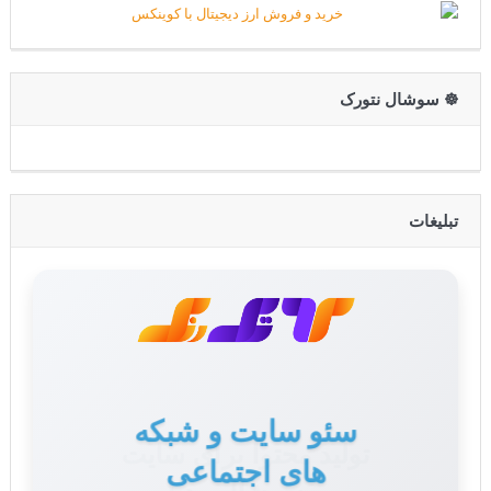
☸️ سوشال نتورک
تبلیغات
تولید محتوا برای سایت
و سوشال مدیا