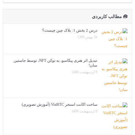
🧰 مطالب کاربردی
درس 2 بخش 1: بلاک چین چیست؟
26 بهمن 1399
تبدیل اثر هنری پیکاسو، به توکن NFT، توسط جاستین
سان!
9 اردیبهشت 1400
ساخت اکانت استخر ViaBTC (آموزش تصویری)
8 اردیبهشت 1400