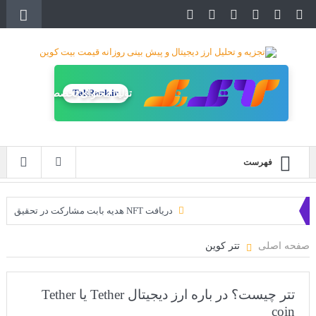
TakRank.ir
تولید محتوای تخصصی
فهرست
دریافت NFT هدیه بابت مشارکت در تحقیق
دریافت ارزدیجیتال رایگان
صفحه اصلی
تتر کوین
خرید زمین‌های متاورس شیبا آغاز شده است!
سه ایردراپ عالی برای این ماه
تتر چیست؟ در باره ارز دیجیتال Tether یا Tether
coin