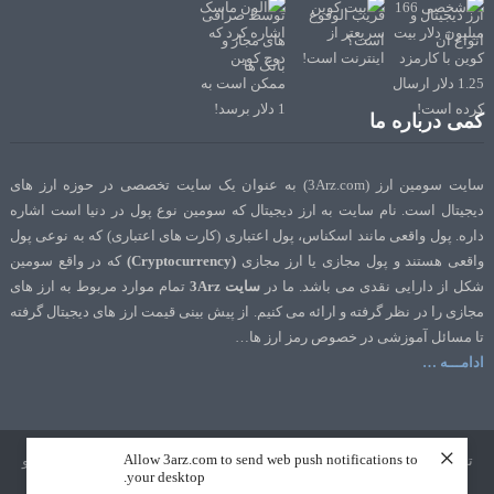
کمی درباره ما
سایت سومین ارز (3Arz.com) به عنوان یک سایت تخصصی در حوزه ارز های
دیجیتال است. نام سایت به ارز دیجیتال که سومین نوع پول در دنیا است اشاره
داره. پول واقعی مانند اسکناس، پول اعتباری (کارت های اعتباری) که به نوعی پول
واقعی هستند و پول مجازی یا ارز مجازی
(Cryptocurrency)
که در واقع سومین
شکل از دارایی نقدی می باشد. ما در
سایت 3Arz
تمام موارد مربوط به ارز های
مجازی را در نظر گرفته و ارائه می کنیم. از پیش بینی قیمت ارز های دیجیتال گرفته
تا مسائل آموزشی در خصوص رمز ارز ها…
ادامـــه …
×
Allow 3arz.com to send web push notifications to
تمامی حقوق نشر و تالیف برای سایت 3Arz.com محفوظ است. طراحی و سئو
your desktop.
توسط
تک رنک