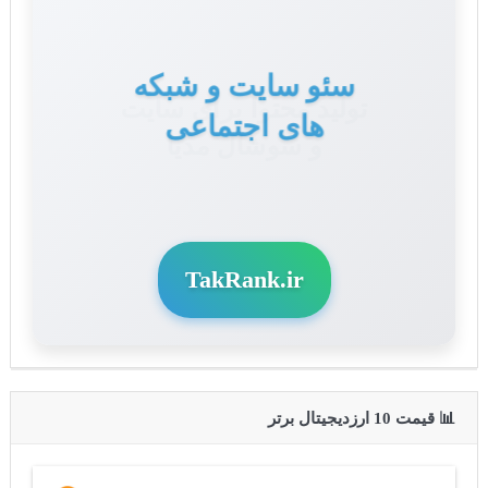
تولید محتوا برای سایت
و سوشال مدیا
TakRank.ir
📊 قیمت 10 ارزدیجیتال برتر