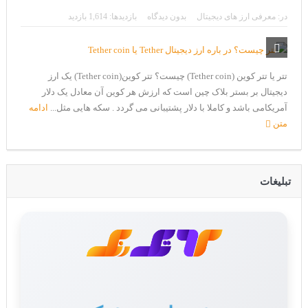
CoinEx سریع ترین برند درحال رشد در خدمات مالی!
در:
معرفی ارز های دیجیتال
بدون دیدگاه
بازدیدها: 1,614 بازدید
تحریم ایران توسط استخر پولین!
بیت کوین به امید ETF به 60،000 دلار رسید!
تتر یا تتر کوین (Tether coin) چیست؟ تتر کوین(Tether coin) یک ارز
ورود 254 نهنگ جدید به بازار بیت کوین
دیجیتال بر بستر بلاک چین است که ارزش هر کوین آن معادل یک دلار
ایردراپ رمزارز Morpher (MPH)
آمریکا‌می باشد و کاملا با دلار پشتیبانی می گردد . سکه هایی مثل...
ادامه
متن
ایردراپ کریپتوتانک – CryptoTanks Airdrop
تبلیغات