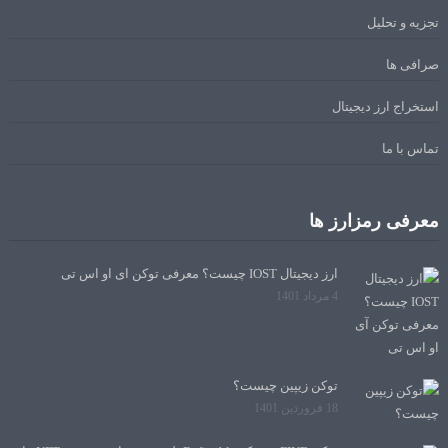
تجزیه و تحلیل
صرافی ها
استخراج ارز دیجیتال
تماس با ما
معرفی رمزارز ها
ارز دیجیتال IOST چیست؟ معرفی توکن آی او اس تی
4 مرداد 1401
توکن زیپین چیست؟
18 فروردین 1401