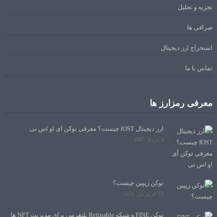
تجزیه و تحلیل
صرافی ها
استخراج ارز دیجیتال
تماس با ما
معرفی رمزارز ها
ارز دیجیتال IOST چیست؟ معرفی توکن آی او اس تی
4 مرداد 1401
توکن زیپین چیست؟
18 فروردین 1401
توکن FINE و شبکه Refinable پلتفرمی برای مدیریت NFT ها