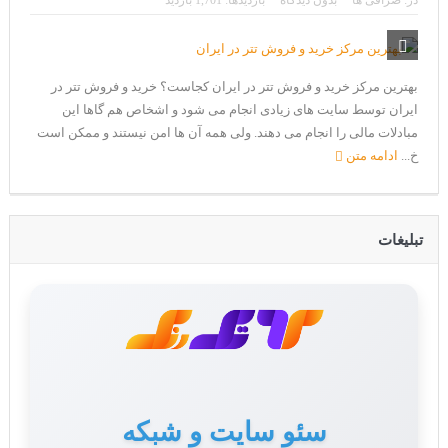
در:
صرافی ها
بدون دیدگاه
بازدیدها: 1,701 بازدید
CoinEx سریع ترین برند درحال رشد در خدمات مالی!
تحریم ایران توسط استخر پولین!
بیت کوین به امید ETF به 60،000 دلار رسید!
بهترین مرکز خرید و فروش تتر در ایران کجاست؟ خرید و فروش تتر در
ایران توسط سایت های زیادی انجام می شود و اشخاص هم گاها این
ورود 254 نهنگ جدید به بازار بیت کوین
مبادلات مالی را انجام می دهند. ولی همه آن ها امن نیستند و ممکن است
ایردراپ رمزارز Morpher (MPH)
خ...
ادامه متن
ایردراپ کریپتوتانک – CryptoTanks Airdrop
تبلیغات
سئو سایت و شبکه