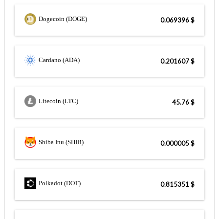
Dogecoin (DOGE)
$ 0.069396
Cardano (ADA)
$ 0.201607
Litecoin (LTC)
$ 45.76
Shiba Inu (SHIB)
$ 0.000005
Polkadot (DOT)
$ 0.815351