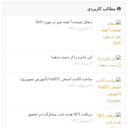
🧰 مطالب کاربردی
دیفای چیست؟ همه چیز در مورد DeFi
17 فروردین 1400
این جایزه را از دست ندهید!
19 مرداد 1401
ساخت اکانت استخر ViaBTC (آموزش تصویری)
8 اردیبهشت 1400
دریافت NFT هدیه بابت مشارکت در تحقیق
4 شهریور 1401