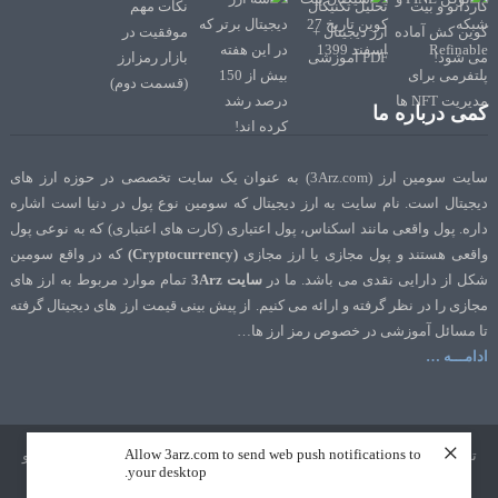
کمی درباره ما
سایت سومین ارز (3Arz.com) به عنوان یک سایت تخصصی در حوزه ارز های
دیجیتال است. نام سایت به ارز دیجیتال که سومین نوع پول در دنیا است اشاره
داره. پول واقعی مانند اسکناس، پول اعتباری (کارت های اعتباری) که به نوعی پول
واقعی هستند و پول مجازی یا ارز مجازی
(Cryptocurrency)
که در واقع سومین
شکل از دارایی نقدی می باشد. ما در
سایت 3Arz
تمام موارد مربوط به ارز های
مجازی را در نظر گرفته و ارائه می کنیم. از پیش بینی قیمت ارز های دیجیتال گرفته
تا مسائل آموزشی در خصوص رمز ارز ها…
ادامـــه …
×
Allow 3arz.com to send web push notifications to
تمامی حقوق نشر و تالیف برای سایت 3Arz.com محفوظ است. طراحی و سئو
your desktop.
توسط
تک رنک