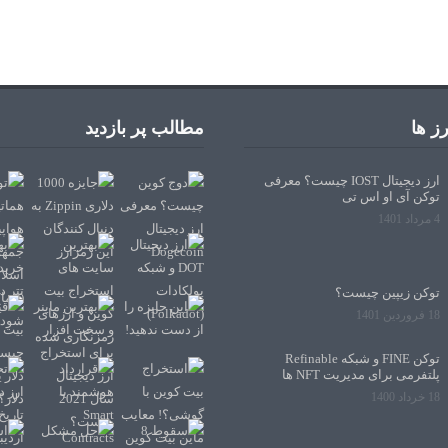
ز ها
مطالب پر بازدید
ارز دیجیتال IOST چیست؟ معرفی
توکن آی او اس تی
4 مرداد 1401
توکن زیپین چیست؟
18 فروردین 1401
توکن FINE و شبکه Refinable
پلتفرمی برای مدیریت NFT ها
18 خرداد 1400