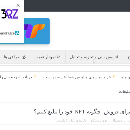
×
SendPulse
ج
📊 پیش بینی و تجزیه و تحلیل
📈 نمودار قیمت
💰 صرافی ها
ن ماه
خرید زمین‌های متاورس شیبا آغاز شده است!
دریافت ارزدیجیتال را
به امید ETF به 60،000 دلار رسید!
تحریم ایران توسط استخر پولین!
لیغات
ایردراپ کریپتوتانک – CryptoTanks Airdrop
ایردراپ رمزارز Morpher (MPH)
 ارز دیجیتال
بدون دیدگاه
بازدیدها: 1,542 بازدید