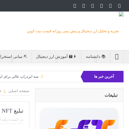
📚 دانشنامه
👩‍🏫 آموزش ارز دیجیتال
⛏ مبانی استخرا
آخرین خبر ها
سه ایردراپ عالی برای ای
بیت کوین 
صفحه اصلی
تب
تبلیغات
تبلیغ NFT برای فروش! چگونه NFT خود را تبلیغ کنیم؟
در:
کسب درآمد از