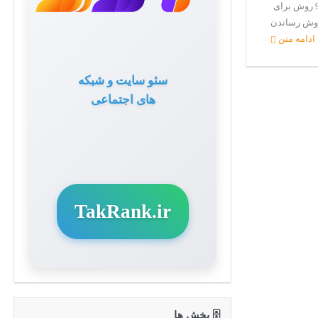
تبلیغ NFT برای فروش بیشتر! چگونه NFT خود را تبلیغ کنیم؟ 9 روش برای
یغ NFT به منظور به فروش رساندن
ادامه متن
سئو سایت و شبکه
های اجتماعی
TakRank.ir
🗄 بخش ها