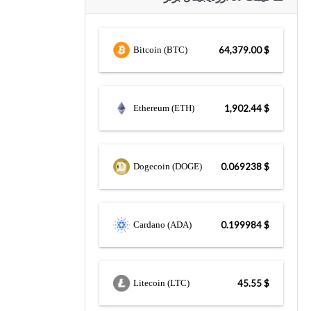
Bitcoin (BTC)
$ 64,379.00
Ethereum (ETH)
$ 1,902.44
Dogecoin (DOGE)
$ 0.069238
Cardano (ADA)
$ 0.199984
Litecoin (LTC)
$ 45.55