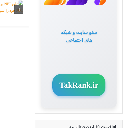
سئو سایت و شبکه
های اجتماعی
TakRank.ir
📊 قیمت 10 ارزدیجیتال برتر