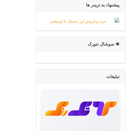
پیشنهاد به تریدر ها
☸️ سوشال نتورک
تبلیغات