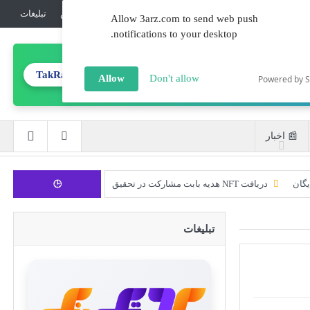
💎جوایز
ℹ️درباره‌ما
🔏امنیت
☎️تماس
تبلیغات‌
Allow 3arz.com to send web push
notifications to your desktop.
TakRank.ir
تولید محتوای تخصصی
Allow
Don't allow
Powered by 
📰 اخبار
یگان
دریافت NFT هدیه بابت مشارکت در تحقیق
🕒
CoinEx سریع ترین برند درحال رشد در خدمات مالی!
تبلیغات
ورود 254 نهنگ جدید به بازار بیت کوین