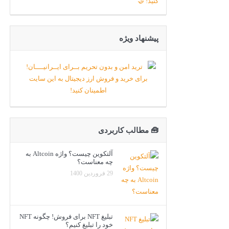
پیشنهاد ویژه
🧰 مطالب کاربردی
آلتکوین چیست؟ واژه Altcoin به
چه معناست؟
29 فروردین 1400
تبلیغ NFT برای فروش! چگونه NFT
خود را تبلیغ کنیم؟