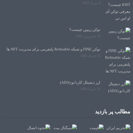
4 مرداد 1401
توکن زیپین چیست؟
18 فروردین 1401
توکن FINE و شبکه Refinable پلتفرمی برای مدیریت NFT ها
18 خرداد 1400
ارز دیجیتال کاردانو (ADA)
16 خرداد 1400
مطالب پر بازدید