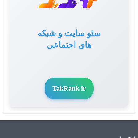
سئو سایت و شبکه
تولید محتوا برای سایت
های اجتماعی
و سوشال مدیا
TakRank.ir