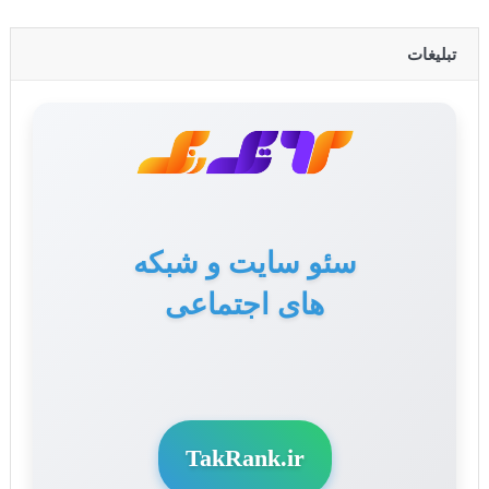
تبلیغات
سئو سایت و شبکه
تولید محتوا برای سایت
های اجتماعی
و سوشال مدیا
TakRank.ir