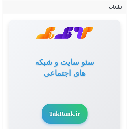
تبلیغات
سئو سایت و شبکه
تولید محتوا برای سایت
های اجتماعی
و سوشال مدیا
TakRank.ir