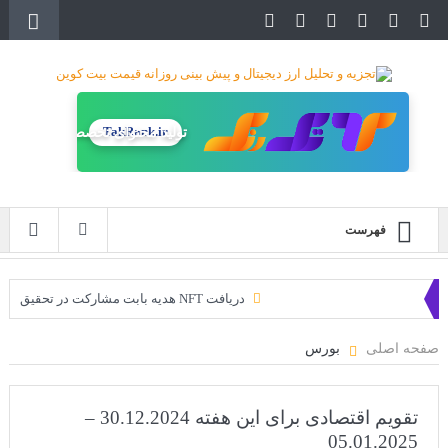
TakRank.ir
تولید محتوای تخصصی
فهرست
دریافت NFT هدیه بابت مشارکت در تحقیق
دریافت ارزدیجیتال رایگان
صفحه اصلی
بورس
خرید زمین‌های متاورس شیبا آغاز شده است!
سه ایردراپ عالی برای این ماه
تقویم اقتصادی برای این هفته 30.12.2024 –
05.01.2025