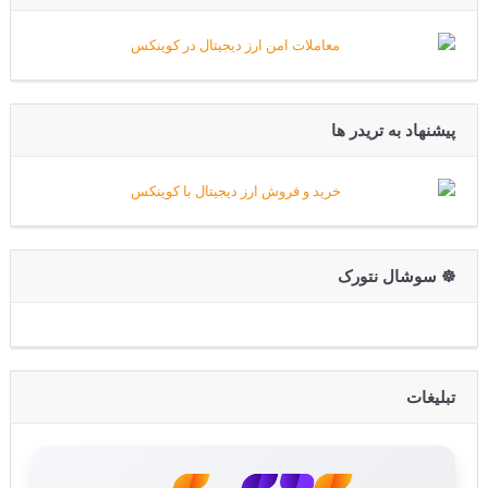
پیشنهاد به تریدر ها
☸️ سوشال نتورک
تبلیغات