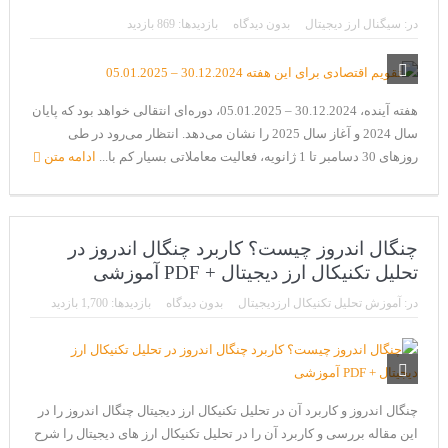
CoinEx سریع ترین برند درحال رشد در خدمات مالی!
در:
سیگنال ارز دیجیتال
بدون دیدگاه
بازدیدها: 869 بازدید
تحریم ایران توسط استخر پولین!
بیت کوین به امید ETF به 60،000 دلار رسید!
هفته آینده، 30.12.2024 – 05.01.2025، دوره‌ای انتقالی خواهد بود که پایان
ورود 254 نهنگ جدید به بازار بیت کوین
سال 2024 و آغاز سال 2025 را نشان می‌دهد. انتظار می‌رود در طی
ایردراپ رمزارز Morpher (MPH)
روزهای 30 دسامبر تا 1 ژانویه، فعالیت معاملاتی بسیار کم با...
ادامه متن
ایردراپ کریپتوتانک – CryptoTanks Airdrop
چنگال اندروز چیست؟ کاربرد چنگال اندروز در
تحلیل تکنیکال ارز دیجیتال + PDF آموزشی
در:
آموزش تحلیل تکنیکال ارزدیجیتال
بدون دیدگاه
بازدیدها: 1,700 بازدید
چنگال اندروز و کاربرد آن در تحلیل تکنیکال ارز دیجیتال چنگال اندروز را در
این مقاله بررسی و کاربرد آن را در تحلیل تکنیکال ارز های دیجیتال را شرح