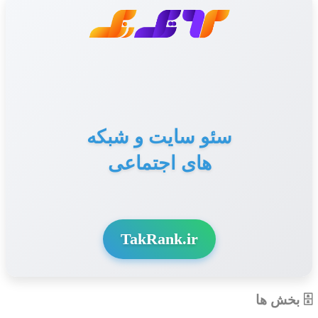
سئو سایت و شبکه
های اجتماعی
TakRank.ir
🗄 بخش ها