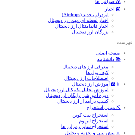
💰 صرافی ها
📰 اخبار
ایردراپ جدید (Airdrops)
اخبار لحظه ای مهم ارز دیجیتال
اخبار فاندامنتال ارز دیجیتال
بزرگان ارز دیجیتال
فهرست
صفحه اصلی
📚 دانشنامه
معرفی ارز های دیجیتال
کیف پول ها
اصطلاحات ارز دیجیتال
👩‍🏫 آموزش ارز دیجیتال
آموزش تحلیل تکنیکال ارزدیجیتال
دوره آموزشی رایگان ارزدیجیتال
کسب درآمد از ارز دیجیتال
⛏ مبانی استخراج
استخراج بیت کوین
استخراج اتریوم
استخراج سایر رمزارز ها
📊 پیش بینی و تجزیه و تحلیل