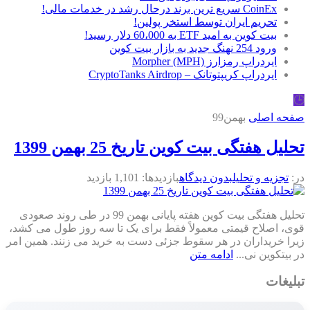
CoinEx سریع ترین برند درحال رشد در خدمات مالی!
تحریم ایران توسط استخر پولین!
بیت کوین به امید ETF به 60،000 دلار رسید!
ورود 254 نهنگ جدید به بازار بیت کوین
ایردراپ رمزارز Morpher (MPH)
ایردراپ کریپتوتانک – CryptoTanks Airdrop
🕒
صفحه اصلی
بهمن99
تحلیل هفتگی بیت کوین تاریخ 25 بهمن 1399
در:
تجزیه و تحلیل
بدون دیدگاه
بازدیدها: 1,101 بازدید
تحلیل هفتگی بیت کوین هفته پایانی بهمن 99 در طی روند صعودی
قوی، اصلاح قیمتی معمولاً فقط برای یک تا سه روز طول می کشد،
زیرا خریداران در هر سقوط جزئی دست به خرید می زنند. همین امر
در بیتکوین نی...
ادامه متن
تبلیغات