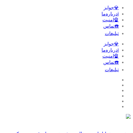
💎جوایز
ℹ️درباره‌ما
🔏امنیت
☎️تماس
تبلیغات‌
💎جوایز
ℹ️درباره‌ما
🔏امنیت
☎️تماس
تبلیغات‌