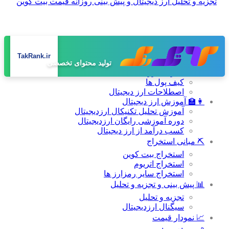
صفحه اصلی
TakRank.ir
📚 دانشنامه
تولید محتوای تخصصی
معرفی ارز های دیجیتال
کیف پول ها
اصطلاحات ارز دیجیتال
👩‍🏫 آموزش ارز دیجیتال
آموزش تحلیل تکنیکال ارزدیجیتال
دوره آموزشی رایگان ارزدیجیتال
کسب درآمد از ارز دیجیتال
⛏ مبانی استخراج
استخراج بیت کوین
استخراج اتریوم
استخراج سایر رمزارز ها
📊 پیش بینی و تجزیه و تحلیل
تجزیه و تحلیل
سیگنال ارزدیجیتال
📈 نمودار قیمت