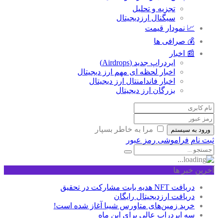
تجزیه و تحلیل
سیگنال ارزدیجیتال
📈 نمودار قیمت
💰 صرافی ها
📰 اخبار
ایردراپ جدید (Airdrops)
اخبار لحظه ای مهم ارز دیجیتال
اخبار فاندامنتال ارز دیجیتال
بزرگان ارز دیجیتال
مرا به خاطر بسپار
ورود به سیستم
ثبت نام
فراموشی رمز عبور
آخرین خبر ها
دریافت NFT هدیه بابت مشارکت در تحقیق
دریافت ارزدیجیتال رایگان
خرید زمین‌های متاورس شیبا آغاز شده است!
سه ایردراپ عالی برای این ماه