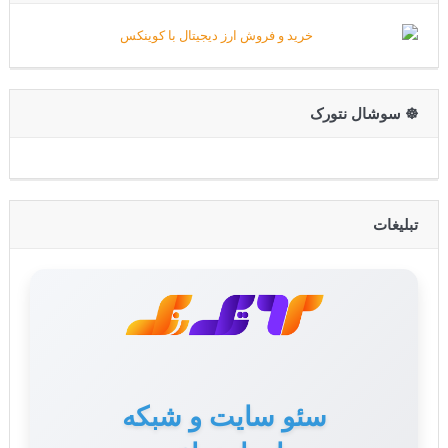
☸️ سوشال نتورک
تبلیغات
سئو سایت و شبکه