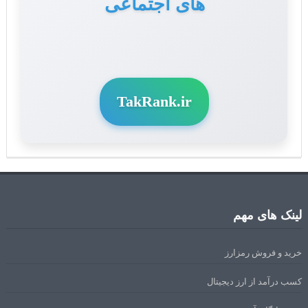
های اجتماعی
TakRank.ir
لینک های مهم
خرید و فروش رمزارز
کسب درآمد از ارز دیجیتال