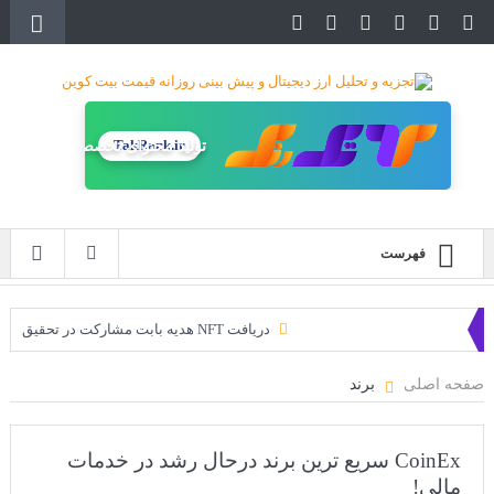
TakRank.ir
تولید محتوای تخصصی
فهرست
دریافت NFT هدیه بابت مشارکت در تحقیق
دریافت ارزدیجیتال رایگان
صفحه اصلی
برند
خرید زمین‌های متاورس شیبا آغاز شده است!
سه ایردراپ عالی برای این ماه
CoinEx سریع ترین برند درحال رشد در خدمات
مالی!