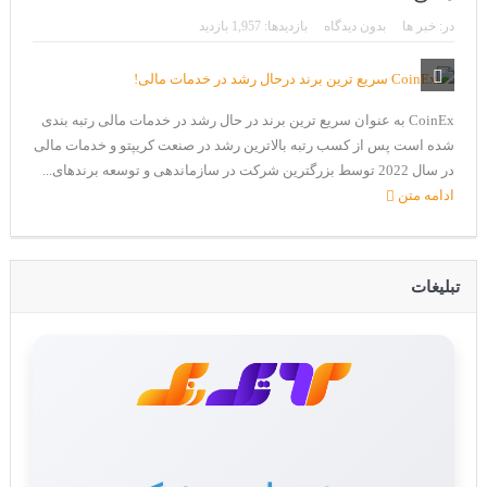
CoinEx سریع ترین برند درحال رشد در خدمات مالی!
در:
خبر ها
بدون دیدگاه
بازدیدها: 1,957 بازدید
تحریم ایران توسط استخر پولین!
بیت کوین به امید ETF به 60،000 دلار رسید!
CoinEx به عنوان سریع ترین برند در حال رشد در خدمات مالی رتبه بندی
ورود 254 نهنگ جدید به بازار بیت کوین
شده است پس از کسب رتبه بالاترین رشد در صنعت کریپتو و خدمات مالی
ایردراپ رمزارز Morpher (MPH)
در سال 2022 توسط بزرگترین شرکت در سازماندهی و توسعه برندهای...
ادامه متن
ایردراپ کریپتوتانک – CryptoTanks Airdrop
تبلیغات