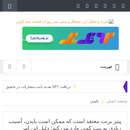
TakRank.ir
تولید محتوای تخصصی
فهرست
دریافت NFT هدیه بابت مشارکت در تحقیق
دریافت ارزدیجیتال رایگان
صفحه اصلی
بایدن
خرید زمین‌های متاورس شیبا آغاز شده است!
سه ایردراپ عالی برای این ماه
پیتر برنت معتقد است که ممکن است بایدن، آسیب
زیادی به بیت کوین وارد می کند؛ دلیل این امر