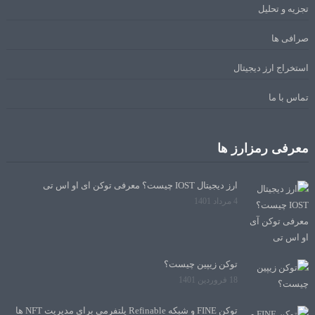
تجزیه و تحلیل
صرافی ها
استخراج ارز دیجیتال
تماس با ما
معرفی رمزارز ها
ارز دیجیتال IOST چیست؟ معرفی توکن آی او اس تی
4 مرداد 1401
توکن زیپین چیست؟
18 فروردین 1401
توکن FINE و شبکه Refinable پلتفرمی برای مدیریت NFT ها