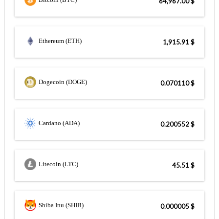
$ 64,967.00
Ethereum (ETH)
$ 1,915.91
Dogecoin (DOGE)
$ 0.070110
Cardano (ADA)
$ 0.200552
Litecoin (LTC)
$ 45.51
Shiba Inu (SHIB)
$ 0.000005