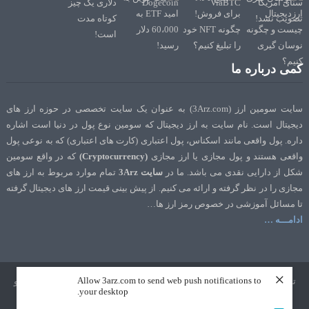
کمی درباره ما
سایت سومین ارز (3Arz.com) به عنوان یک سایت تخصصی در حوزه ارز های
دیجیتال است. نام سایت به ارز دیجیتال که سومین نوع پول در دنیا است اشاره
داره. پول واقعی مانند اسکناس، پول اعتباری (کارت های اعتباری) که به نوعی پول
واقعی هستند و پول مجازی یا ارز مجازی
(Cryptocurrency)
که در واقع سومین
شکل از دارایی نقدی می باشد. ما در
سایت 3Arz
تمام موارد مربوط به ارز های
مجازی را در نظر گرفته و ارائه می کنیم. از پیش بینی قیمت ارز های دیجیتال گرفته
تا مسائل آموزشی در خصوص رمز ارز ها…
ادامـــه …
×
Allow 3arz.com to send web push notifications to
تمامی حقوق نشر و تالیف برای سایت 3Arz.com محفوظ است. طراحی و سئو
your desktop.
توسط
تک رنک