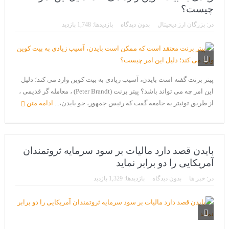
CoinEx سریع ترین برند درحال رشد در خدمات مالی!
چیست؟
تحریم ایران توسط استخر پولین!
در:
بزرگان ارز دیجیتال
بدون دیدگاه
بازدیدها: 1,748 بازدید
بیت کوین به امید ETF به 60،000 دلار رسید!
ورود 254 نهنگ جدید به بازار بیت کوین
ایردراپ رمزارز Morpher (MPH)
پیتر برنت گفته است بایدن، آسیب زیادی به بیت کوین وارد می کند؛ دلیل
این امر چه می تواند باشد؟ پیتر برنت (Peter Brandt) ، معامله گر قدیمی ،
ایردراپ کریپتوتانک – CryptoTanks Airdrop
از طریق توئیتر به جامعه گفت که رئیس جمهور، جو بایدن،...
ادامه متن
بایدن قصد دارد مالیات بر سود سرمایه ثروتمندان
آمریکایی را دو برابر نماید
در:
خبر ها
بدون دیدگاه
بازدیدها: 1,329 بازدید