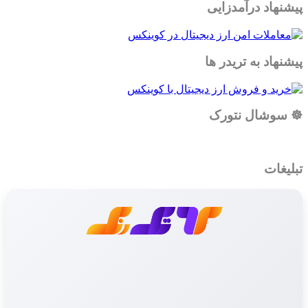
پیشنهاد درآمدزایی
پیشنهاد به تریدر ها
☸️ سوشال نتورک
تبلیغات