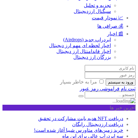
تجزیه و تحلیل
سیگنال ارزدیجیتال
📈 نمودار قیمت
💰 صرافی ها
📰 اخبار
ایردراپ جدید (Airdrops)
اخبار لحظه ای مهم ارز دیجیتال
اخبار فاندامنتال ارز دیجیتال
بزرگان ارز دیجیتال
مرا به خاطر بسپار
ورود به سیستم
ثبت نام
فراموشی رمز عبور
آخرین خبر ها
دریافت NFT هدیه بابت مشارکت در تحقیق
دریافت ارزدیجیتال رایگان
خرید زمین‌های متاورس شیبا آغاز شده است!
سه ایردراپ عالی برای این ماه