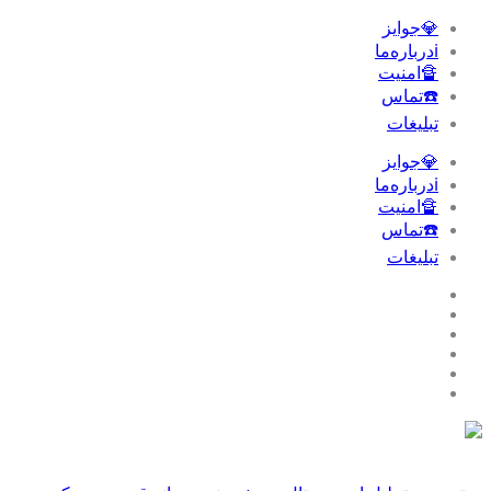
💎جوایز
ℹ️درباره‌ما
🔏امنیت
☎️تماس
تبلیغات‌
💎جوایز
ℹ️درباره‌ما
🔏امنیت
☎️تماس
تبلیغات‌