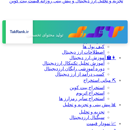
صفحه اصلی
TakRank.ir
تولید محتوای تخصصی
📚 دانشنامه
طراحی سایت حرفه‌ای
معرفی ارز های دیجیتال
کیف پول ها
اصطلاحات ارز دیجیتال
👩‍🏫 آموزش ارز دیجیتال
آموزش تحلیل تکنیکال ارزدیجیتال
دوره آموزشی رایگان ارزدیجیتال
کسب درآمد از ارز دیجیتال
⛏ مبانی استخراج
استخراج بیت کوین
استخراج اتریوم
استخراج سایر رمزارز ها
📊 پیش بینی و تجزیه و تحلیل
تجزیه و تحلیل
سیگنال ارزدیجیتال
📈 نمودار قیمت