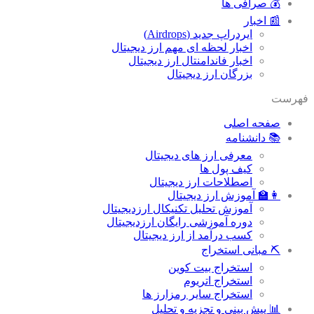
💰 صرافی ها
📰 اخبار
ایردراپ جدید (Airdrops)
اخبار لحظه ای مهم ارز دیجیتال
اخبار فاندامنتال ارز دیجیتال
بزرگان ارز دیجیتال
فهرست
صفحه اصلی
📚 دانشنامه
معرفی ارز های دیجیتال
کیف پول ها
اصطلاحات ارز دیجیتال
👩‍🏫 آموزش ارز دیجیتال
آموزش تحلیل تکنیکال ارزدیجیتال
دوره آموزشی رایگان ارزدیجیتال
کسب درآمد از ارز دیجیتال
⛏ مبانی استخراج
استخراج بیت کوین
استخراج اتریوم
استخراج سایر رمزارز ها
📊 پیش بینی و تجزیه و تحلیل