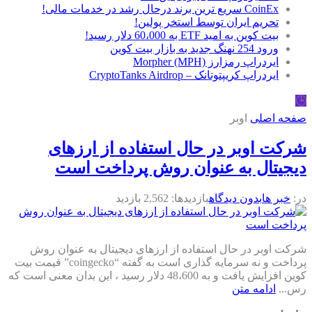
CoinEx سریع ترین برند درحال رشد در خدمات مالی!
تحریم ایران توسط استخر پولین!
بیت کوین به امید ETF به 60،000 دلار رسید!
ورود 254 نهنگ جدید به بازار بیت کوین
ایردراپ رمزارز Morpher (MPH)
ایردراپ کریپتوتانک – CryptoTanks Airdrop
🕒
صفحه اصلی
اوبر
شرکت اوبر در حال استفاده از ارزهای
دیجیتال به عنوان روش پرداخت است
در:
خبر ها
بدون دیدگاه
بازدیدها: 2,562 بازدید
شرکت اوبر در حال استفاده از ارزهای دیجیتال به عنوان روش
پرداخت و نه سرمایه گذاری است به گفته “coingecko” قیمت بیت
کوین افزایش یافت و به 48،600 دلار رسید ، این بدان معنی است که
رس...
ادامه متن