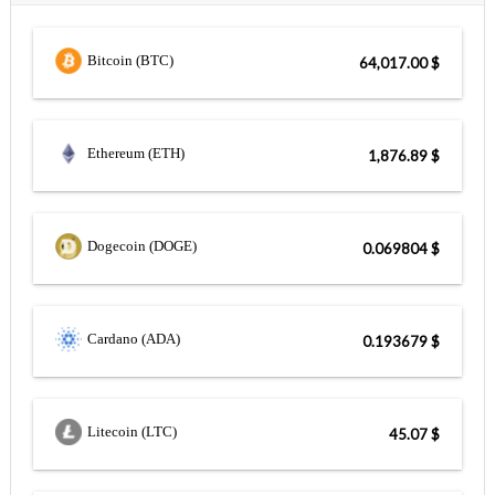
Bitcoin (BTC)
$ 64,017.00
Ethereum (ETH)
$ 1,876.89
Dogecoin (DOGE)
$ 0.069804
Cardano (ADA)
$ 0.193679
Litecoin (LTC)
$ 45.07