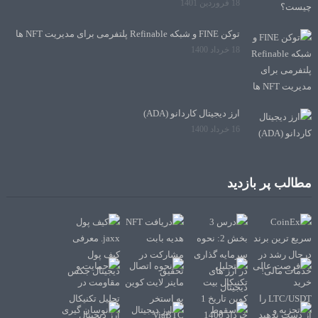
18 فروردین 1401
توکن FINE و شبکه Refinable پلتفرمی برای مدیریت NFT ها
18 خرداد 1400
ارز دیجیتال کاردانو (ADA)
16 خرداد 1400
مطالب پر بازدید