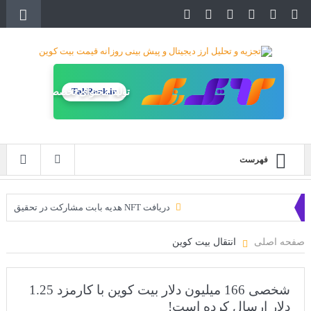
TakRank.ir
تولید محتوای تخصصی
فهرست
دریافت NFT هدیه بابت مشارکت در تحقیق
دریافت ارزدیجیتال رایگان
صفحه اصلی
انتقال بیت کوین
خرید زمین‌های متاورس شیبا آغاز شده است!
سه ایردراپ عالی برای این ماه
شخصی 166 میلیون دلار بیت کوین با کارمزد 1.25
دلار ارسال کرده است!