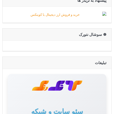
پیشنهاد به تریدر ها
☸️ سوشال نتورک
تبلیغات
تولید محتوا برای سایت