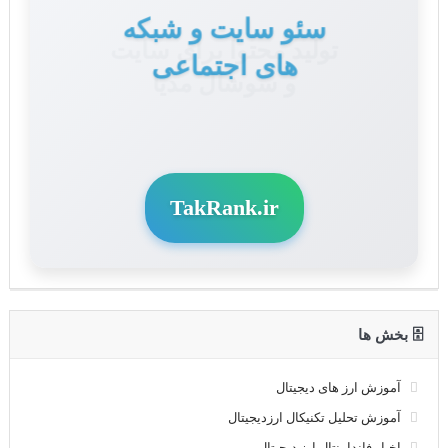
تولید محتوا برای سایت
و سوشال مدیا
TakRank.ir
🗄 بخش ها
آموزش ارز های دیجیتال
آموزش تحلیل تکنیکال ارزدیجیتال
اخبار فاندامنتال ارز دیجیتال