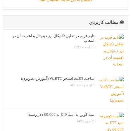
🧰 مطالب کاربردی
تایم فریم در تحلیل تکنیکال ارز دیجیتال و اهمیت آن در
انتخاب
23 اسفند 1399
ساخت اکانت استخر ViaBTC (آموزش تصویری)
8 اردیبهشت 1400
بیت کوین به امید ETF به 60،000 دلار رسید!
25 مهر 1400