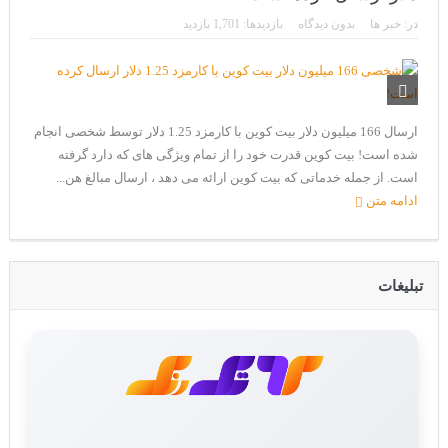
CoinEx سریع ترین برند درحال رشد در خدمات مالی!
در:
خبر ها
بدون دیدگاه
بازدیدها: 1,701 بازدید
تحریم ایران توسط استخر پولین!
بیت کوین به امید ETF به 60،000 دلار رسید!
ورود 254 نهنگ جدید به بازار بیت کوین
ارسال 166 میلیون دلار بیت کوین با کارمزد 1.25 دلار توسط شخصی انجام
ایردراپ رمزارز Morpher (MPH)
شده است! بیت کوین قدرت خود را از تمام ویژگی های که دارد گرفته
است. از جمله خدماتی که بیت کوین ارائه می دهد ، ارسال مبالغ هن...
ایردراپ کریپتوتانک – CryptoTanks Airdrop
ادامه متن
تبلیغات