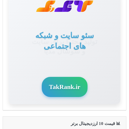
تولید محتوا برای سایت
و سوشال مدیا
TakRank.ir
📊 قیمت 10 ارزدیجیتال برتر