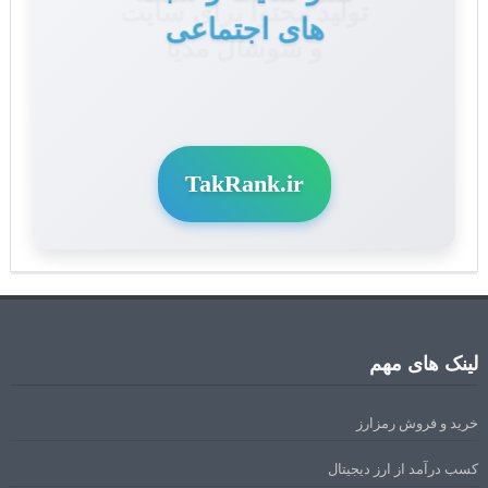
و سوشال مدیا
TakRank.ir
لینک های مهم
خرید و فروش رمزارز
کسب درآمد از ارز دیجیتال